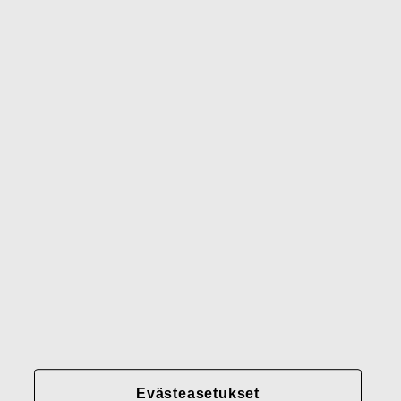
Wedgwood
Royal Doulton
Waterford
Rörstrand
Gerber
Brändimme
Yhteystiedot
Fiskars
Fiskars
Fiskars
Vastuullisuus
Group
Group
Group
LinkedIn
Twitter
YouTube
Uramahdollisuudet
Sijoittajat
Uutiset
Tietoja meistä
Evästeasetukset