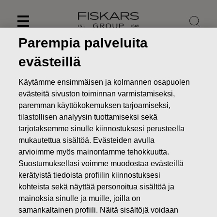
Skip
to
content
Parempia palveluita
evästeillä
Käytämme ensimmäisen ja kolmannen osapuolen
evästeitä sivuston toiminnan varmistamiseksi,
paremman käyttökokemuksen tarjoamiseksi,
tilastollisen analyysin tuottamiseksi sekä
tarjotaksemme sinulle kiinnostuksesi perusteella
mukautettua sisältöä. Evästeiden avulla
arvioimme myös mainontamme tehokkuutta.
Suostumuksellasi voimme muodostaa evästeillä
Uutiset
Fiskars Oyj Abp – Ilmoitus johdon liiketoimista –
kerätyistä tiedoista profiilin kiinnostuksesi
Siitonen
kohteista sekä näyttää personoitua sisältöä ja
JOHDON LIIKETOIMET
mainoksia sinulle ja muille, joilla on
samankaltainen profiili. Näitä sisältöjä voidaan