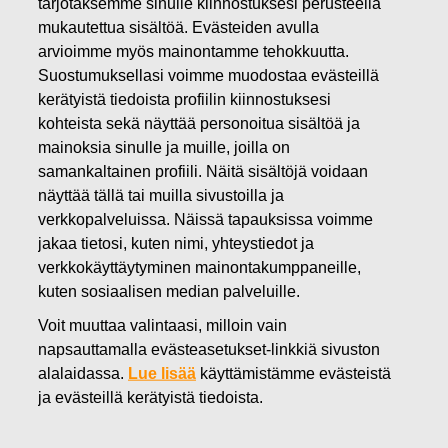
tarjotaksemme sinulle kiinnostuksesi perusteella
18.12.2024
mukautettua sisältöä. Evästeiden avulla
Fiskars Oyj Abp – Ilmoitus
arvioimme myös mainontamme tehokkuutta.
Suostumuksellasi voimme muodostaa evästeillä
johdon liiketoimista – Virala Oy
kerätyistä tiedoista profiilin kiinnostuksesi
Ab
kohteista sekä näyttää personoitua sisältöä ja
mainoksia sinulle ja muille, joilla on
samankaltainen profiili. Näitä sisältöjä voidaan
Fiskars Oyj Abp
näyttää tällä tai muilla sivustoilla ja
Johtohenkilöiden liiketoimet
verkkopalveluissa. Näissä tapauksissa voimme
18.12.2024 klo 11.00
jakaa tietosi, kuten nimi, yhteystiedot ja
verkkokäyttäytyminen mainontakumppaneille,
Fiskars Oyj Abp – Ilmoitus johdon liiketoimista –
kuten sosiaalisen median palveluille.
Virala Oy Ab
Voit muuttaa valintaasi, milloin vain
Fiskars Oyj Abp on vastaanottanut seuraavan
napsauttamalla evästeasetukset-linkkiä sivuston
markkinoiden väärinkäyttöasetuksen 19. artiklan mukaisen
alalaidassa.
Lue lisää
käyttämistämme evästeistä
ilmoituksen:
ja evästeillä kerätyistä tiedoista.
Fiskars Oyj – Johdon liiketoimet