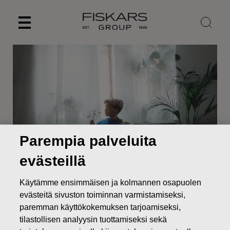
Skip
to
content
Parempia palveluita
evästeillä
Uutiset
Fiskars Oyj Abp – Ilmoitus johdon liiketoimista –
Käytämme ensimmäisen ja kolmannen osapuolen
Virala Oy Ab
evästeitä sivuston toiminnan varmistamiseksi,
paremman käyttökokemuksen tarjoamiseksi,
JOHDON LIIKETOIMET
tilastollisen analyysin tuottamiseksi sekä