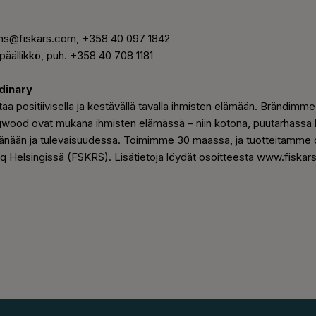
ons@fiskars.com, +358 40 097 1842
päällikkö, puh. +358 40 708 1181
dinary
aa positiivisella ja kestävällä tavalla ihmisten elämään. Brändimme 
ood ovat mukana ihmisten elämässä – niin kotona, puutarhassa 
tänään ja tulevaisuudessa. Toimimme 30 maassa, ja tuotteitamme on
aq Helsingissä (FSKRS). Lisätietoja löydät osoitteesta www.fiskar