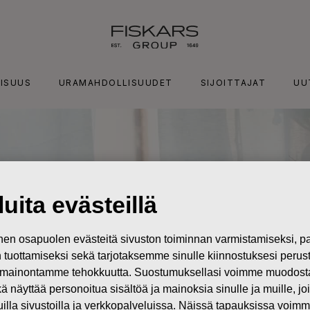
ISUUS
URAMAHDOLLISUUDET
SIJOITTAJAT
UU
uita evästeillä
n osapuolen evästeitä sivuston toiminnan varmistamiseksi,
in tuottamiseksi sekä tarjotaksemme sinulle kiinnostuksesi perus
mainontamme tehokkuutta. Suostumuksellasi voimme muodostaa e
kä näyttää personoitua sisältöä ja mainoksia sinulle ja muille, joi
muilla sivustoilla ja verkkopalveluissa. Näissä tapauksissa voimme