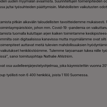
yhden uuden myymälän avaamista. Suunniteltujen toimenpiteiden od
sa ja/tai työsuhteiden päättymisiin. Mahdollisten vaikutusten od
mista pitkän aikavälin taloudellisten tavoitteidemme mukaisesti
n toimintaympäristöön, johon mm. Covid-19 -pandemia on vaikutta
amista tuomalla kuluttajan arjen kaiken toimintamme keskipisteese
uremmilta osin digitaalisissa kanavissa mutta myymälämme ovat si
 toimenpiteet auttavat meitä tulevien mahdollisuuksien hyödyntämi
vaikutukset henkilöstöömme. Tulemme tarjoamaan tukea niille työn
issä”, sanoi toimitusjohtaja Nathalie Ahlström.
vat osa uudelleenjärjestelyohjelmaa, joka käynnistettiin vuonna 20
p työllisti noin 6 400 henkilöä, joista 1 100 Suomessa.