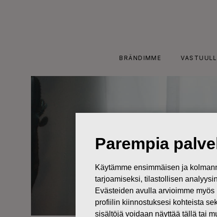
Skip
to
content
BRÄNDIMME
VASTUULL
Parempia palvel
Käytämme ensimmäisen ja kolmanne
tarjoamiseksi, tilastollisen analyys
Evästeiden avulla arvioimme myös 
profiilin kiinnostuksesi kohteista se
sisältöjä voidaan näyttää tällä tai 