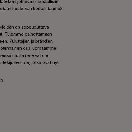
otetaan johtavan mahdollisiin
otetaan koskevan korkeintaan 53
. Meidän on sopeuduttava
nut. Tulemme painottamaan
en. Kuluttajien ja brändien
lti olennainen osa luomaamme
sessä mutta ne eivät ole
tekijöillemme, jotka ovat nyt
19.