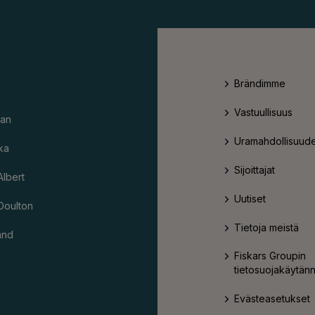
Brändimme
Vastuullisuus
an
Uramahdollisuude
ka
Sijoittajat
Albert
Uutiset
Doulton
Tietoja meistä
and
Fiskars Groupin
tietosuojakäytän
Evästeasetukset