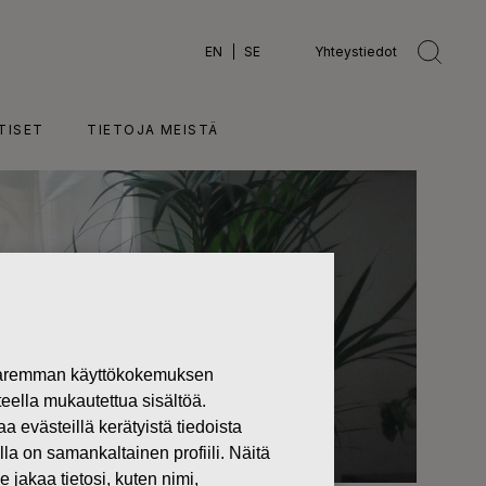
EN
SE
Yhteystiedot
TISET
TIETOJA MEISTÄ
 paremman käyttökokemuksen
teella mukautettua sisältöä.
västeillä kerätyistä tiedoista
lla on samankaltainen profiili. Näitä
 jakaa tietosi, kuten nimi,