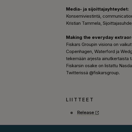
Media- ja sijoittajayhteydet:
Konserniviestintä, communicati
Kristian Tammela, Sijoittajasuhde
Making the everyday extraor
Fiskars Groupin visiona on vaikutt
Copenhagen, Waterford ja Wedgw
tekemään arjesta ainutkertaista 
Fiskarsin osake on listattu Nasd
Twitterissä @fiskarsgroup.
LIITTEET
Release