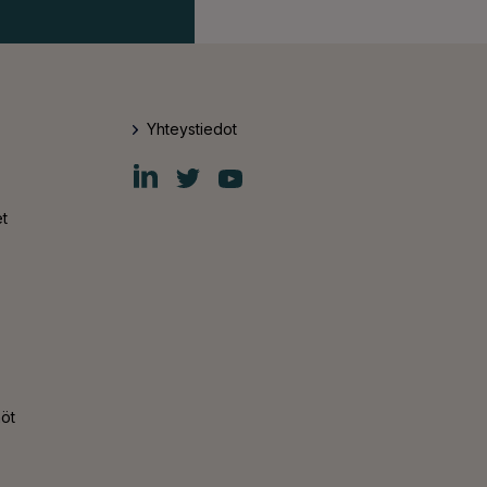
Yhteystiedot
Fiskars
Fiskars
Fiskars
Group
Group
Group
LinkedIn
Twitter
YouTube
t
nöt