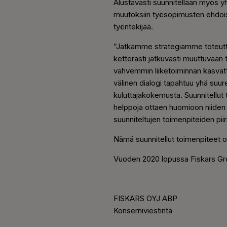
Alustavasti suunnitellaan myös 
muutoksiin työsopimusten ehdois
työntekijää.
”Jatkamme strategiamme toteutta
ketterästi jatkuvasti muuttuvaa
vahvemmin liiketoiminnan kasvatt
välinen dialogi tapahtuu yhä su
kuluttajakokemusta. Suunnitellut
helppoja ottaen huomioon niiden 
suunniteltujen toimenpiteiden piir
Nämä suunnitellut toimenpiteet o
Vuoden 2020 lopussa Fiskars Grou
FISKARS OYJ ABP
Konserniviestintä