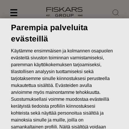
Skip
to
content
Parempia palveluita
evästeillä
Käytämme ensimmäisen ja kolmannen osapuolen
evästeitä sivuston toiminnan varmistamiseksi,
paremman käyttökokemuksen tarjoamiseksi,
tilastollisen analyysin tuottamiseksi sekä
tarjotaksemme sinulle kiinnostuksesi perusteella
mukautettua sisältöä. Evästeiden avulla
arvioimme myös mainontamme tehokkuutta.
Suostumuksellasi voimme muodostaa evästeillä
Uutiset
Fiskars-konserni siirtyy SaaS-pohjaisiin suoran
kuluttajamyynnin palveluihin ja alentaa näihin liittyvien
kerätyistä tiedoista profiilin kiinnostuksesi
aineettomien digi- ja IT-hyödykkeiden arvoa
kohteista sekä näyttää personoitua sisältöä ja
mainoksia sinulle ja muille, joilla on
LEHDISTÖTIEDOTTEET
samankaltainen profiili. Näitä sisältöjä voidaan