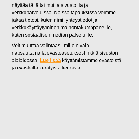
näyttää tällä tai muilla sivustoilla ja
verkkopalveluissa. Näissä tapauksissa voimme
14.03.2025
jakaa tietosi, kuten nimi, yhteystiedot ja
Fiskars-konserni siirtyy SaaS-
verkkokäyttäytyminen mainontakumppaneille,
pohjaisiin suoran
kuten sosiaalisen median palveluille.
kuluttajamyynnin palveluihin ja
Voit muuttaa valintaasi, milloin vain
napsauttamalla evästeasetukset-linkkiä sivuston
alentaa näihin liittyvien
alalaidassa.
Lue lisää
käyttämistämme evästeistä
aineettomien digi- ja IT-
ja evästeillä kerätyistä tiedoista.
hyödykkeiden arvoa
Fiskars Oyj Abp
Lehdistötiedote
14.3.2025 klo 15.00
Fiskars-konserni siirtyy SaaS-pohjaisiin suoran
kuluttajamyynnin palveluihin ja alentaa näihin