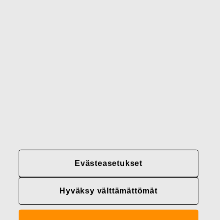
Gerber
Brändimme
Yhteystiedot
Fiskars
Fiskars
Fiskars
Vastuullisuus
Group
Group
Group
LinkedIn
Twitter
YouTube
Uramahdollisuudet
Sijoittajat
Uutiset
Tietoja meistä
Evästeasetukset
Fiskars Groupin
tietosuojakäytännöt
Hyväksy välttämättömät
Evästeasetukset