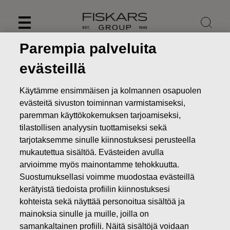
Skip
to
content
Parempia palveluita
evästeillä
Käytämme ensimmäisen ja kolmannen osapuolen
evästeitä sivuston toiminnan varmistamiseksi,
paremman käyttökokemuksen tarjoamiseksi,
tilastollisen analyysin tuottamiseksi sekä
tarjotaksemme sinulle kiinnostuksesi perusteella
mukautettua sisältöä. Evästeiden avulla
arvioimme myös mainontamme tehokkuutta.
Suostumuksellasi voimme muodostaa evästeillä
Uutiset
Fiskars Oyj Abp julkistaa tammi-kesäkuun 2025
puolivuosikatsauksensa 17. heinäkuuta 2025
kerätyistä tiedoista profiilin kiinnostuksesi
kohteista sekä näyttää personoitua sisältöä ja
LEHDISTÖTIEDOTTEET
mainoksia sinulle ja muille, joilla on
samankaltainen profiili. Näitä sisältöjä voidaan