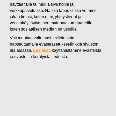
näyttää tällä tai muilla sivustoilla ja
03.07.2025
verkkopalveluissa. Näissä tapauksissa voimme
Fiskars Oyj Abp julkistaa tammi-
jakaa tietosi, kuten nimi, yhteystiedot ja
kesäkuun 2025
verkkokäyttäytyminen mainontakumppaneille,
kuten sosiaalisen median palveluille.
puolivuosikatsauksensa 17.
Voit muuttaa valintaasi, milloin vain
heinäkuuta 2025
napsauttamalla evästeasetukset-linkkiä sivuston
alalaidassa.
Lue lisää
käyttämistämme evästeistä
ja evästeillä kerätyistä tiedoista.
Fiskars Oyj Abp
Lehdistötiedote
3.7.2025 klo 9.30
Fiskars Oyj Abp julkistaa tammi-kesäkuun 2025
puolivuosikatsauksensa 17. heinäkuuta 2025
Fiskars Oyj Abp julkistaa puolivuosikatsauksensa vuoden
2025 tammi-kesäkuulta 17. heinäkuuta 2025 arviolta klo
8.30 (EEST). Puolivuosikatsaus on julkistamisen jälkeen