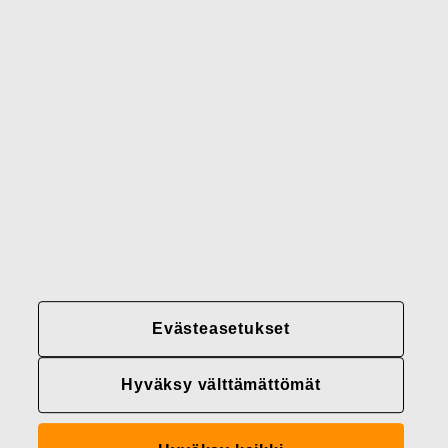
Brändimme
Yhteystiedot
Fiskars
Fiskars
Fiskars
Vastuullisuus
Group
Group
Group
LinkedIn
Twitter
YouTube
Uramahdollisuudet
Sijoittajat
Uutiset
Tietoja meistä
Evästeasetukset
Fiskars Groupin
tietosuojakäytännöt
Hyväksy välttämättömät
Evästeasetukset