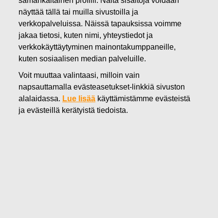
samankaltainen profiili. Näitä sisältöjä voidaan
näyttää tällä tai muilla sivustoilla ja
05.10.2017
verkkopalveluissa. Näissä tapauksissa voimme
Innovaatio ja luovuus - Fiskars-
jakaa tietosi, kuten nimi, yhteystiedot ja
verkkokäyttäytyminen mainontakumppaneille,
konserni
kuten sosiaalisen median palveluille.
yritysyhteistyökumppanina
Voit muuttaa valintaasi, milloin vain
napsauttamalla evästeasetukset-linkkiä sivuston
uudessa Tekniikan Maa -
alalaidassa.
Lue lisää
käyttämistämme evästeistä
näyttelyssä
ja evästeillä kerätyistä tiedoista.
Fiskars Oyj Abp
Lehdistötiedote
5.10.2017 klo 13.00 (EEST)
Innovaatio ja luovuus – Fiskars-konserni