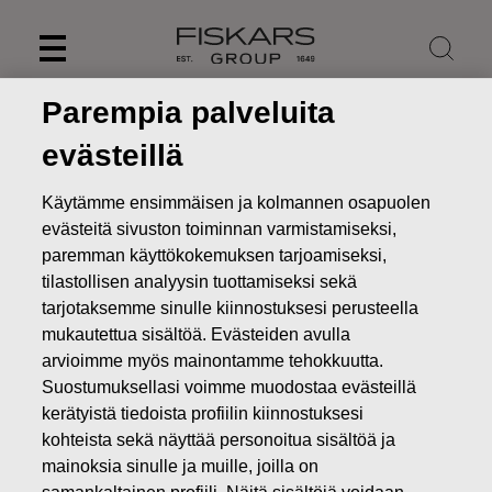
Skip
to
content
Parempia palveluita
evästeillä
Käytämme ensimmäisen ja kolmannen osapuolen
evästeitä sivuston toiminnan varmistamiseksi,
paremman käyttökokemuksen tarjoamiseksi,
tilastollisen analyysin tuottamiseksi sekä
tarjotaksemme sinulle kiinnostuksesi perusteella
mukautettua sisältöä. Evästeiden avulla
arvioimme myös mainontamme tehokkuutta.
Uutiset
Innovaatio ja luovuus - Fiskars-konserni
Suostumuksellasi voimme muodostaa evästeillä
yritysyhteistyökumppanina uudessa Tekniikan Maa -
kerätyistä tiedoista profiilin kiinnostuksesi
näyttelyssä
kohteista sekä näyttää personoitua sisältöä ja
mainoksia sinulle ja muille, joilla on
LEHDISTÖTIEDOTTEET