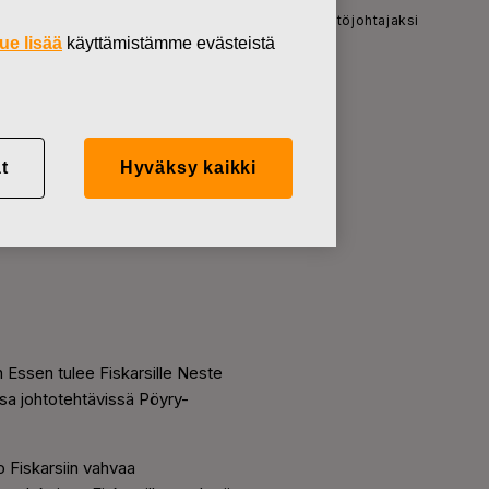
t
Patrick von Essen nimitetty Fiskarsin kiinteistöjohtajaksi
ue lisää
käyttämistämme evästeistä
t
Hyväksy kaikki
n Essen tulee Fiskarsille Neste
ssa johtotehtävissä Pöyry-
o Fiskarsiin vahvaa