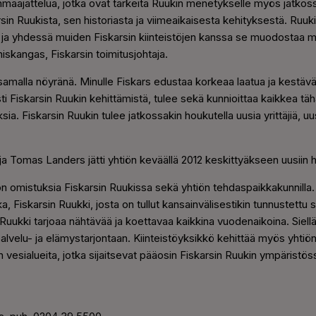
hmäajattelua, jotka ovat tärkeitä Ruukin menetykselle myös jatkoss
n Ruukista, sen historiasta ja viimeaikaisesta kehityksestä. Ruukil
 ja yhdessä muiden Fiskarsin kiinteistöjen kanssa se muodostaa
niskangas, Fiskarsin toimitusjohtaja.
a samalla nöyränä. Minulle Fiskars edustaa korkeaa laatua ja kestä
sesti Fiskarsin Ruukin kehittämistä, tulee sekä kunnioittaa kaikkea tä
a. Fiskarsin Ruukin tulee jatkossakin houkutella uusia yrittäjiä, uusi
aja Tomas Landers jätti yhtiön keväällä 2012 keskittyäkseen uusiin h
tiön omistuksia Fiskarsin Ruukissa sekä yhtiön tehdaspaikkakunnilla.
, Fiskarsin Ruukki, josta on tullut kansainvälisestikin tunnustettu
ukki tarjoaa nähtävää ja koettavaa kaikkina vuodenaikoina. Siellä 
alvelu- ja elämystarjontaan. Kiinteistöyksikkö kehittää myös yhti
vesialueita, jotka sijaitsevat pääosin Fiskarsin Ruukin ympäristös