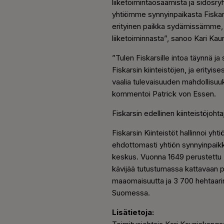
liiketoimintaosaamista ja sidosry
yhtiömme synnyinpaikasta Fiskarsi
erityinen paikka sydämissämme,
liiketoiminnasta”, sanoo Kari Kau
”Tulen Fiskarsille intoa täynnä j
Fiskarsin kiinteistöjen, ja erityi
vaalia tulevaisuuden mahdollisuuksi
kommentoi Patrick von Essen.
Fiskarsin edellinen kiinteistöjoht
Fiskarsin Kiinteistöt hallinnoi yh
ehdottomasti yhtiön synnyinpaikka
keskus. Vuonna 1649 perustettu Ru
kävijää tutustumassa kattavaan p
maaomaisuutta ja 3 700 hehtaarin 
Suomessa.
Lisätietoja: