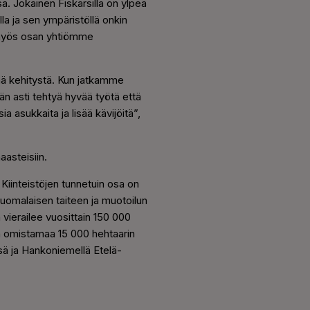
a. Jokainen Fiskarsilla on ylpeä
la ja sen ympäristöllä onkin
 myös osan yhtiömme
vää kehitystä. Kun jatkamme
hän asti tehtyä hyvää työtä että
a asukkaita ja lisää kävijöitä”,
aasteisiin.
 Kiinteistöjen tunnetuin osa on
 suomalaisen taiteen ja muotoilun
vierailee vuosittain 150 000
ön omistamaa 15 000 hehtaarin
sä ja Hankoniemellä Etelä-