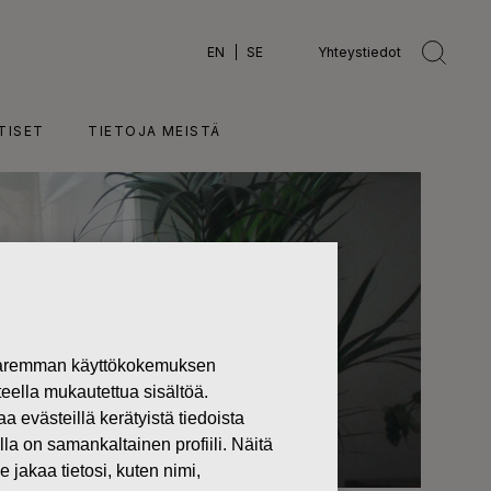
EN
SE
Yhteystiedot
TISET
TIETOJA MEISTÄ
 paremman käyttökokemuksen
teella mukautettua sisältöä.
västeillä kerätyistä tiedoista
lla on samankaltainen profiili. Näitä
 jakaa tietosi, kuten nimi,