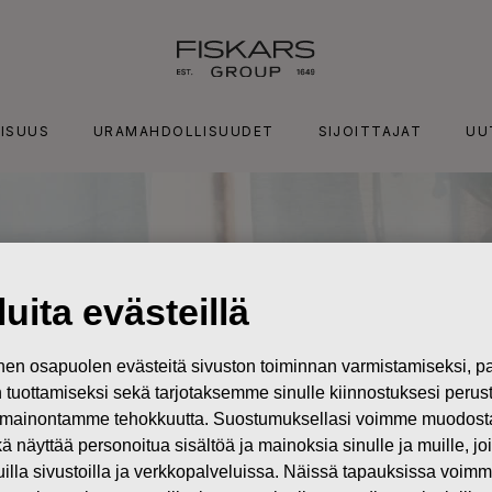
ISUUS
URAMAHDOLLISUUDET
SIJOITTAJAT
UU
uita evästeillä
n osapuolen evästeitä sivuston toiminnan varmistamiseksi,
in tuottamiseksi sekä tarjotaksemme sinulle kiinnostuksesi perus
mainontamme tehokkuutta. Suostumuksellasi voimme muodostaa e
kä näyttää personoitua sisältöä ja mainoksia sinulle ja muille, joi
muilla sivustoilla ja verkkopalveluissa. Näissä tapauksissa voimme