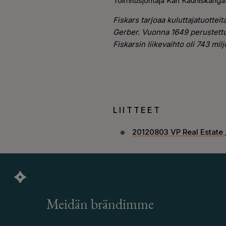
Toimitusjohtaja Kari Kauniskang
Fiskars tarjoaa kuluttajatuotteit
Gerber. Vuonna 1649 perustettu
Fiskarsin liikevaihto oli 743 mi
LIITTEET
20120803 VP Real Estate 
Meidän brändimme