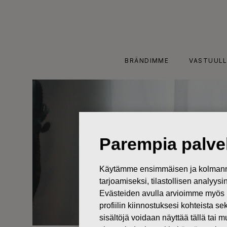
Skip
to
content
BRÄNDIMME
VASTUULL
Parempia palvel
Käytämme ensimmäisen ja kolmanne
tarjoamiseksi, tilastollisen analyys
Evästeiden avulla arvioimme myös 
profiilin kiinnostuksesi kohteista se
sisältöjä voidaan näyttää tällä tai 