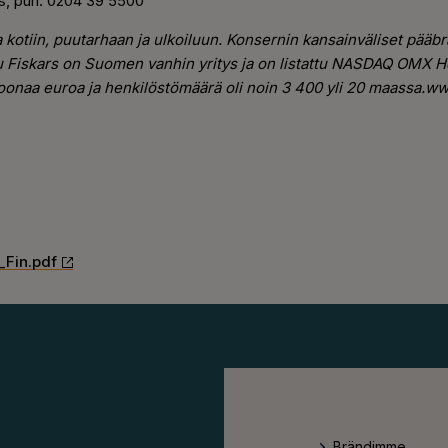
as, puh. 0204 39 5500
a kotiin, puutarhaan ja ulkoiluun. Konsernin kansainväliset pääbrän
 Fiskars on Suomen vanhin yritys ja on listattu NASDAQ OMX H
ljoonaa euroa ja henkilöstömäärä oli noin 3 400 yli 20 maassa.ww
_Fin.pdf
Brändimme