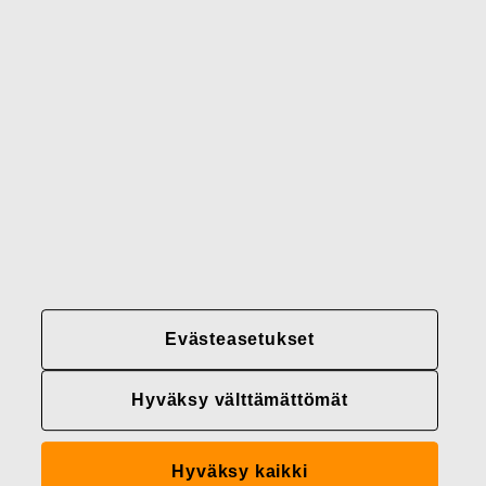
Brändimme
Yhteystiedot
Fiskars
Fiskars
Fiskars
Vastuullisuus
Group
Group
Group
LinkedIn
Twitter
YouTube
Uramahdollisuudet
Sijoittajat
Uutiset
Tietoja meistä
Evästeasetukset
Fiskars Groupin
tietosuojakäytännöt
Hyväksy välttämättömät
Evästeasetukset
Hyväksy kaikki