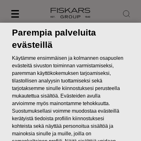
Skip
to
content
Parempia palveluita
evästeillä
Käytämme ensimmäisen ja kolmannen osapuolen
evästeitä sivuston toiminnan varmistamiseksi,
paremman käyttökokemuksen tarjoamiseksi,
tilastollisen analyysin tuottamiseksi sekä
tarjotaksemme sinulle kiinnostuksesi perusteella
mukautettua sisältöä. Evästeiden avulla
arvioimme myös mainontamme tehokkuutta.
Uutiset
FISKARS OYJ ABP:N OMIEN OSAKKEIDEN
Suostumuksellasi voimme muodostaa evästeillä
HANKINTA 01.10.2025
kerätyistä tiedoista profiilin kiinnostuksesi
kohteista sekä näyttää personoitua sisältöä ja
MUUTOKSET OMIEN OSAKKEIDEN OMISTUKSESSA
mainoksia sinulle ja muille, joilla on