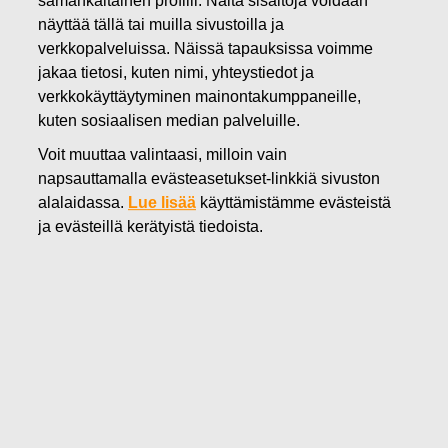
samankaltainen profiili. Näitä sisältöjä voidaan
01.10.2025
näyttää tällä tai muilla sivustoilla ja
FISKARS OYJ ABP:N OMIEN
verkkopalveluissa. Näissä tapauksissa voimme
jakaa tietosi, kuten nimi, yhteystiedot ja
OSAKKEIDEN HANKINTA
verkkokäyttäytyminen mainontakumppaneille,
kuten sosiaalisen median palveluille.
01.10.2025
Voit muuttaa valintaasi, milloin vain
napsauttamalla evästeasetukset-linkkiä sivuston
alalaidassa.
Lue lisää
käyttämistämme evästeistä
Fiskars Oyj Abp
ja evästeillä kerätyistä tiedoista.
Pörssitiedote
01.
10.2025 klo 18:30 EET/EEST
FISKARS OYJ ABP:N OMIEN OSAKKEIDEN HANKINTA
01.10.2025