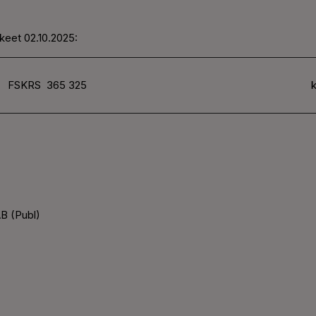
keet 02.10.2025:
FSKRS
365 325
k
B (Publ)