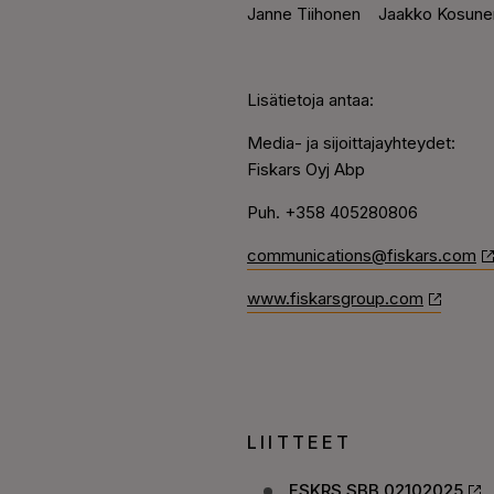
Janne Tiihonen
Jaakko Kosune
Lisätietoja antaa:
Media- ja sijoittajayhteydet:
Fiskars Oyj Abp
Puh.
+358 405280806
communications@fiskars.com
www.fiskarsgroup.com
LIITTEET
FSKRS SBB 02102025