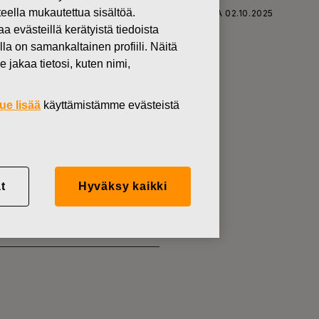
teella mukautettua sisältöä.
SKARS OYJ ABP:N OMIEN OSAKKEIDEN HANKINTA 02.10.2025
västeillä kerätyistä tiedoista
lla on samankaltainen profiili. Näitä
 jakaa tietosi, kuten nimi,
ue lisää
käyttämistämme evästeistä
KKEIDEN
t
Hyväksy kaikki