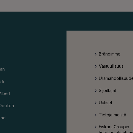
Brändimme
Vastuullisuus
an
Uramahdollisuude
ka
Sijoittajat
Albert
Uutiset
Doulton
Tietoja meistä
and
Fiskars Groupin
tietosuojakäytän