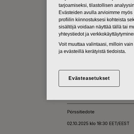
tarjoamiseksi, tilastollisen analyys
Evästeiden avulla arvioimme myös 
MUUTOKSET OMIEN OSAKKEI
profiilin kiinnostuksesi kohteista se
sisältöjä voidaan näyttää tällä tai 
yhteystiedot ja verkkokäyttäytymin
02.10.2025
Voit muuttaa valintaasi, milloin va
FISKARS O
ja evästeillä kerätyistä tiedoista.
HANKINTA 
Evästeasetukset
Fiskars Oyj Abp
Pörssitiedote
02.
10.2025 klo 18:30 EET/EEST