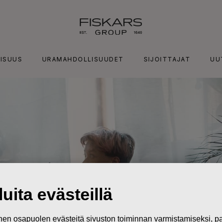
ISUUS
URAMAHDOLLISUUDET
SIJOITTAJAT
UU
uita evästeillä
n osapuolen evästeitä sivuston toiminnan varmistamiseksi,