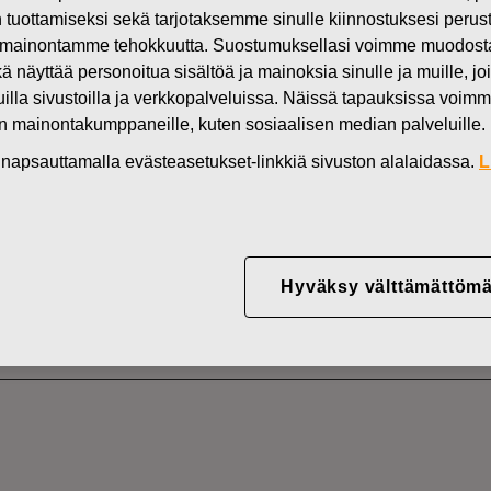
in tuottamiseksi sekä tarjotaksemme sinulle kiinnostuksesi perus
Uutiset
FI
mainontamme tehokkuutta. Suostumuksellasi voimme muodostaa e
DEN OMISTUKSESSA
kä näyttää personoitua sisältöä ja mainoksia sinulle ja muille, joi
muilla sivustoilla ja verkkopalveluissa. Näissä tapauksissa voimme
en mainontakumppaneille, kuten sosiaalisen median palveluille.
in napsauttamalla evästeasetukset-linkkiä sivuston alalaidassa.
L
YJ ABP:N OMIEN OSA
02.10.2025
Hyväksy välttämättömä