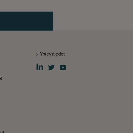
Yhteystiedot
Fiskars
Fiskars
Fiskars
Group
Group
Group
LinkedIn
Twitter
YouTube
t
nöt