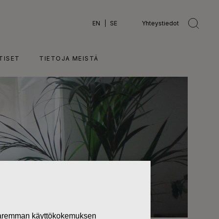
EN
SE
Yhteystiedot
TISET
TIETOJA MEISTÄ
 paremman käyttökokemuksen