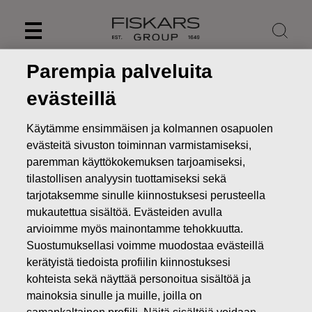
Skip
to
content
Parempia palveluita
evästeillä
Käytämme ensimmäisen ja kolmannen osapuolen
evästeitä sivuston toiminnan varmistamiseksi,
paremman käyttökokemuksen tarjoamiseksi,
tilastollisen analyysin tuottamiseksi sekä
tarjotaksemme sinulle kiinnostuksesi perusteella
mukautettua sisältöä. Evästeiden avulla
arvioimme myös mainontamme tehokkuutta.
Uutiset
FISKARS OYJ ABP:N OMIEN OSAKKEIDEN
Suostumuksellasi voimme muodostaa evästeillä
HANKINTA 04.12.2024
kerätyistä tiedoista profiilin kiinnostuksesi
kohteista sekä näyttää personoitua sisältöä ja
MUUTOKSET OMIEN OSAKKEIDEN OMISTUKSESSA
mainoksia sinulle ja muille, joilla on
samankaltainen profiili. Näitä sisältöjä voidaan