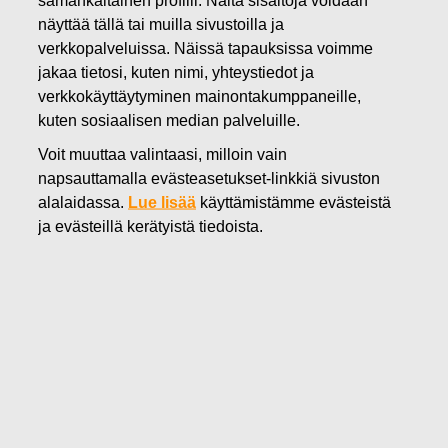
04.12.2024
näyttää tällä tai muilla sivustoilla ja
FISKARS OYJ ABP:N OMIEN
verkkopalveluissa. Näissä tapauksissa voimme
jakaa tietosi, kuten nimi, yhteystiedot ja
OSAKKEIDEN HANKINTA
verkkokäyttäytyminen mainontakumppaneille,
kuten sosiaalisen median palveluille.
04.12.2024
Voit muuttaa valintaasi, milloin vain
napsauttamalla evästeasetukset-linkkiä sivuston
alalaidassa.
Lue lisää
käyttämistämme evästeistä
Fiskars Oyj Abp
ja evästeillä kerätyistä tiedoista.
Pörssitiedote
04.1
2.2024 klo 18:30 EET/EEST
FISKARS OYJ ABP:N OMIEN OSAKKEIDEN HANKINTA
04.12.2024