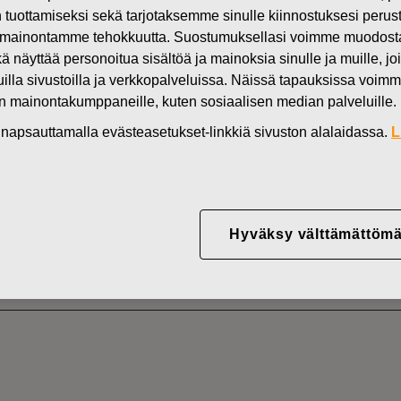
in tuottamiseksi sekä tarjotaksemme sinulle kiinnostuksesi perus
Uutiset
FI
mainontamme tehokkuutta. Suostumuksellasi voimme muodostaa e
DEN OMISTUKSESSA
kä näyttää personoitua sisältöä ja mainoksia sinulle ja muille, joi
muilla sivustoilla ja verkkopalveluissa. Näissä tapauksissa voimme
en mainontakumppaneille, kuten sosiaalisen median palveluille.
in napsauttamalla evästeasetukset-linkkiä sivuston alalaidassa.
L
YJ ABP:N OMIEN OSA
05.08.2025
Hyväksy välttämättömä