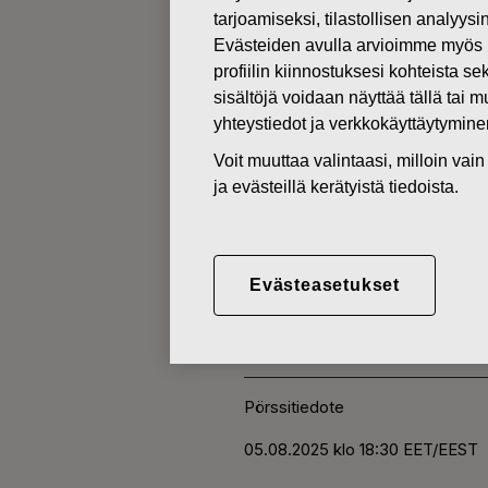
tarjoamiseksi, tilastollisen analyys
Evästeiden avulla arvioimme myös 
MUUTOKSET OMIEN OSAKKEI
profiilin kiinnostuksesi kohteista se
sisältöjä voidaan näyttää tällä tai 
yhteystiedot ja verkkokäyttäytymin
05.08.2025
Voit muuttaa valintaasi, milloin va
FISKARS O
ja evästeillä kerätyistä tiedoista.
HANKINTA 
Evästeasetukset
Fiskars Oyj Abp
Pörssitiedote
05.08.2025 klo 18:30 EET/EEST