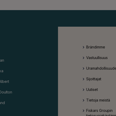
Brändimme
Vastuullisuus
an
Uramahdollisuude
ka
Sijoittajat
Albert
Uutiset
Doulton
Tietoja meistä
and
Fiskars Groupin
tietosuojakäytän