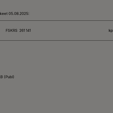
kkeet 05.08.2025:
FSKRS
261 141
kp
B (Publ)