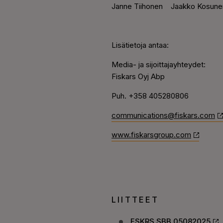
Janne Tiihonen
Jaakko Kosune
Lisätietoja antaa:
Media- ja sijoittajayhteydet:
Fiskars Oyj Abp
Puh.
+358 405280806
communications@fiskars.com
www.fiskarsgroup.com
LIITTEET
FSKRS SBB 05082025