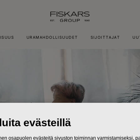
ISUUS
URAMAHDOLLISUUDET
SIJOITTAJAT
UU
uita evästeillä
n osapuolen evästeitä sivuston toiminnan varmistamiseksi,