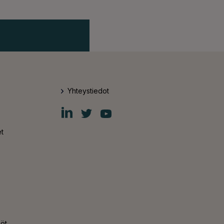
Yhteystiedot
Fiskars
Fiskars
Fiskars
Group
Group
Group
LinkedIn
Twitter
YouTube
t
nöt