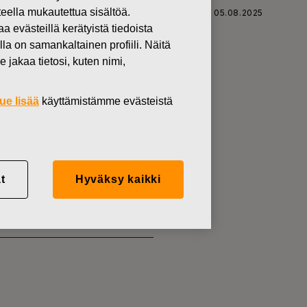
teella mukautettua sisältöä.
SKARS OYJ ABP:N OMIEN OSAKKEIDEN HANKINTA 05.08.2025
västeillä kerätyistä tiedoista
lla on samankaltainen profiili. Näitä
 jakaa tietosi, kuten nimi,
ue lisää
käyttämistämme evästeistä
KKEIDEN
t
Hyväksy kaikki