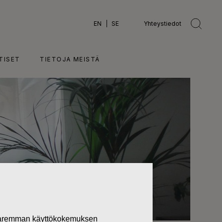
EN
SE
Yhteystiedot
TISET
TIETOJA MEISTÄ
 paremman käyttökokemuksen