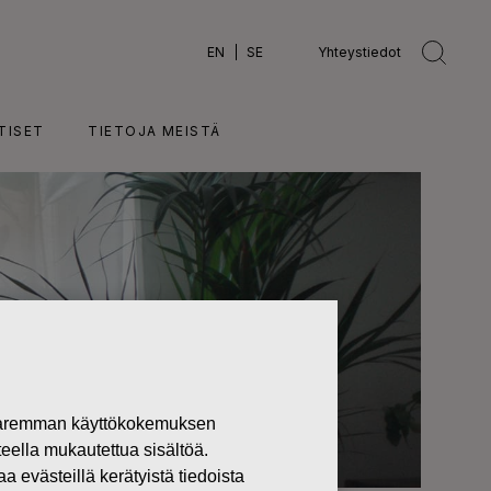
EN
SE
Yhteystiedot
TISET
TIETOJA MEISTÄ
 paremman käyttökokemuksen
teella mukautettua sisältöä.
västeillä kerätyistä tiedoista