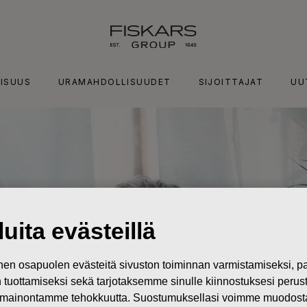
ISUUS
URAMAHDOLLISUUDET
SIJOITTAJAT
UU
uita evästeillä
n osapuolen evästeitä sivuston toiminnan varmistamiseksi,
in tuottamiseksi sekä tarjotaksemme sinulle kiinnostuksesi perus
mainontamme tehokkuutta. Suostumuksellasi voimme muodostaa e