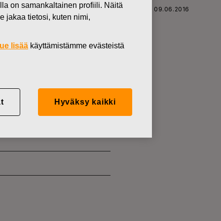
lla on samankaltainen profiili. Näitä
SKARS OYJ ABP:N OMIEN OSAKKEIDEN HANKINTA 09.06.2016
 jakaa tietosi, kuten nimi,
ue lisää
käyttämistämme evästeistä
KKEIDEN
t
Hyväksy kaikki