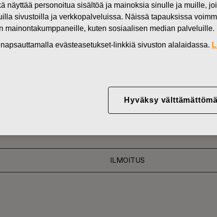
kä näyttää personoitua sisältöä ja mainoksia sinulle ja muille, joi
Uutiset
FI
muilla sivustoilla ja verkkopalveluissa. Näissä tapauksissa voimme
en mainontakumppaneille, kuten sosiaalisen median palveluille.
DEN OMISTUKSESSA
in napsauttamalla evästeasetukset-linkkiä sivuston alalaidassa.
L
YJ ABP:N OMIEN OSA
09.06.2016
Hyväksy välttämättömä
ILMOITUS