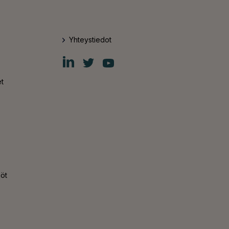
Yhteystiedot
Fiskars
Fiskars
Fiskars
Group
Group
Group
LinkedIn
Twitter
YouTube
t
nöt