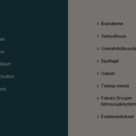
Brändimme
Vastuullisuus
an
Uramahdollisuude
ka
Sijoittajat
Albert
Uutiset
Doulton
Tietoja meistä
and
Fiskars Groupin
tietosuojakäytän
Evästeasetukset