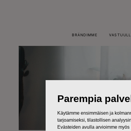
Skip
to
content
BRÄNDIMME
VASTUULL
Parempia palvel
Käytämme ensimmäisen ja kolmanne
tarjoamiseksi, tilastollisen analyys
Evästeiden avulla arvioimme myös 