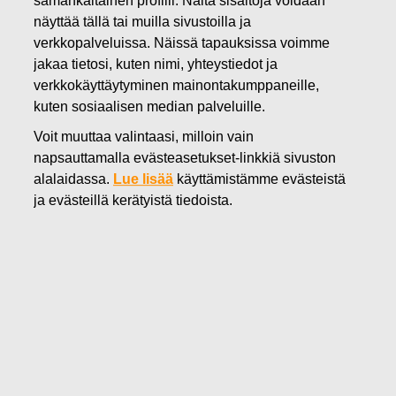
samankaltainen profiili. Näitä sisältöjä voidaan
10.10.2025
näyttää tällä tai muilla sivustoilla ja
FISKARS OYJ ABP:N OMIEN
verkkopalveluissa. Näissä tapauksissa voimme
jakaa tietosi, kuten nimi, yhteystiedot ja
OSAKKEIDEN HANKINTA
verkkokäyttäytyminen mainontakumppaneille,
kuten sosiaalisen median palveluille.
10.10.2025
Voit muuttaa valintaasi, milloin vain
napsauttamalla evästeasetukset-linkkiä sivuston
alalaidassa.
Lue lisää
käyttämistämme evästeistä
Fiskars Oyj Abp
ja evästeillä kerätyistä tiedoista.
Pörssitiedote
10.
10.2025 klo 18:30 EET/EEST
FISKARS OYJ ABP:N OMIEN OSAKKEIDEN HANKINTA
10.10.2025