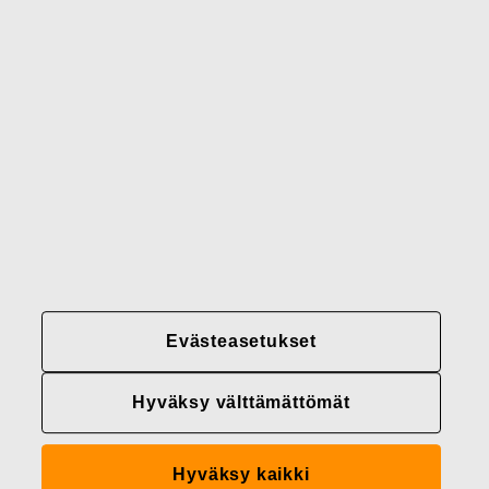
Brändimme
Yhteystiedot
Fiskars
Fiskars
Fiskars
Vastuullisuus
Group
Group
Group
LinkedIn
Twitter
YouTube
Uramahdollisuudet
Sijoittajat
Uutiset
Tietoja meistä
Evästeasetukset
Fiskars Groupin
tietosuojakäytännöt
Hyväksy välttämättömät
Evästeasetukset
Hyväksy kaikki