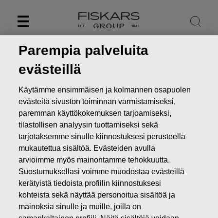
Skip
to
content
Parempia palveluita
evästeillä
Käytämme ensimmäisen ja kolmannen osapuolen
evästeitä sivuston toiminnan varmistamiseksi,
paremman käyttökokemuksen tarjoamiseksi,
tilastollisen analyysin tuottamiseksi sekä
tarjotaksemme sinulle kiinnostuksesi perusteella
mukautettua sisältöä. Evästeiden avulla
arvioimme myös mainontamme tehokkuutta.
Uutiset
FISKARS OYJ ABP:N OMIEN OSAKKEIDEN
Suostumuksellasi voimme muodostaa evästeillä
HANKINTA 10.10.2025
kerätyistä tiedoista profiilin kiinnostuksesi
kohteista sekä näyttää personoitua sisältöä ja
MUUTOKSET OMIEN OSAKKEIDEN OMISTUKSESSA
mainoksia sinulle ja muille, joilla on