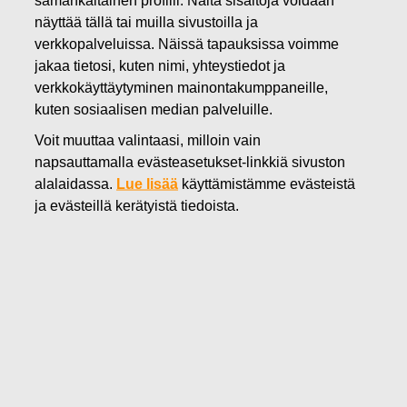
10.12.2024
näyttää tällä tai muilla sivustoilla ja
FISKARS OYJ ABP:N OMIEN
verkkopalveluissa. Näissä tapauksissa voimme
jakaa tietosi, kuten nimi, yhteystiedot ja
OSAKKEIDEN HANKINTA
verkkokäyttäytyminen mainontakumppaneille,
kuten sosiaalisen median palveluille.
10.12.2024
Voit muuttaa valintaasi, milloin vain
napsauttamalla evästeasetukset-linkkiä sivuston
alalaidassa.
Lue lisää
käyttämistämme evästeistä
Fiskars Oyj Abp
ja evästeillä kerätyistä tiedoista.
Pörssitiedote
10.1
2.2024 klo 18:30 EET/EEST
FISKARS OYJ ABP:N OMIEN OSAKKEIDEN HANKINTA
10.12.2024