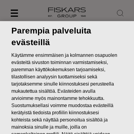
Skip
to
content
Parempia palveluita
evästeillä
Käytämme ensimmäisen ja kolmannen osapuolen
evästeitä sivuston toiminnan varmistamiseksi,
paremman käyttökokemuksen tarjoamiseksi,
tilastollisen analyysin tuottamiseksi sekä
tarjotaksemme sinulle kiinnostuksesi perusteella
mukautettua sisältöä. Evästeiden avulla
arvioimme myös mainontamme tehokkuutta.
Uutiset
FISKARS OYJ ABP:N OMIEN OSAKKEIDEN
Suostumuksellasi voimme muodostaa evästeillä
HANKINTA 10.12.2024
kerätyistä tiedoista profiilin kiinnostuksesi
kohteista sekä näyttää personoitua sisältöä ja
MUUTOKSET OMIEN OSAKKEIDEN OMISTUKSESSA
mainoksia sinulle ja muille, joilla on
samankaltainen profiili. Näitä sisältöjä voidaan