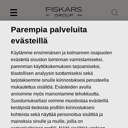
Skip
to
content
Parempia palveluita
evästeillä
Käytämme ensimmäisen ja kolmannen osapuolen
evästeitä sivuston toiminnan varmistamiseksi,
paremman käyttökokemuksen tarjoamiseksi,
tilastollisen analyysin tuottamiseksi sekä
tarjotaksemme sinulle kiinnostuksesi perusteella
mukautettua sisältöä. Evästeiden avulla
arvioimme myös mainontamme tehokkuutta.
Uutiset
FISKARS OYJ ABP:N OMIEN OSAKKEIDEN
Suostumuksellasi voimme muodostaa evästeillä
HANKINTA 12.06.2025
kerätyistä tiedoista profiilin kiinnostuksesi
kohteista sekä näyttää personoitua sisältöä ja
MUUTOKSET OMIEN OSAKKEIDEN OMISTUKSESSA
mainoksia sinulle ja muille, joilla on