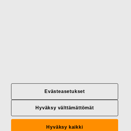
Brändimme
Yhteystiedot
Fiskars
Fiskars
Fiskars
Vastuullisuus
Group
Group
Group
LinkedIn
Twitter
YouTube
Uramahdollisuudet
Sijoittajat
Uutiset
Tietoja meistä
Evästeasetukset
Fiskars Groupin
tietosuojakäytännöt
Hyväksy välttämättömät
Evästeasetukset
Hyväksy kaikki