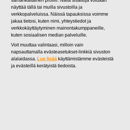
samankaltainen profiili. Näitä sisältöjä voidaan
12.06.2025
näyttää tällä tai muilla sivustoilla ja
FISKARS OYJ ABP:N OMIEN
verkkopalveluissa. Näissä tapauksissa voimme
jakaa tietosi, kuten nimi, yhteystiedot ja
OSAKKEIDEN HANKINTA
verkkokäyttäytyminen mainontakumppaneille,
kuten sosiaalisen median palveluille.
12.06.2025
Voit muuttaa valintaasi, milloin vain
napsauttamalla evästeasetukset-linkkiä sivuston
alalaidassa.
Lue lisää
käyttämistämme evästeistä
Fiskars Oyj Abp
ja evästeillä kerätyistä tiedoista.
Pörssitiedote
12.06.2025 klo 18:30 EET/EEST
FISKARS OYJ ABP:N OMIEN OSAKKEIDEN HANKINTA
12.06.2025