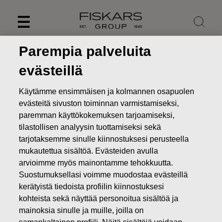
Skip
to
content
Parempia palveluita
evästeillä
Käytämme ensimmäisen ja kolmannen osapuolen
evästeitä sivuston toiminnan varmistamiseksi,
paremman käyttökokemuksen tarjoamiseksi,
tilastollisen analyysin tuottamiseksi sekä
tarjotaksemme sinulle kiinnostuksesi perusteella
mukautettua sisältöä. Evästeiden avulla
arvioimme myös mainontamme tehokkuutta.
Uutiset
FISKARS OYJ ABP:N OMIEN OSAKKEIDEN
Suostumuksellasi voimme muodostaa evästeillä
HANKINTA 14.02.2025
kerätyistä tiedoista profiilin kiinnostuksesi
kohteista sekä näyttää personoitua sisältöä ja
MUUTOKSET OMIEN OSAKKEIDEN OMISTUKSESSA
mainoksia sinulle ja muille, joilla on