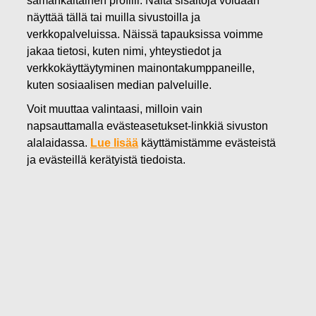
samankaltainen profiili. Näitä sisältöjä voidaan
14.02.2025
näyttää tällä tai muilla sivustoilla ja
FISKARS OYJ ABP:N OMIEN
verkkopalveluissa. Näissä tapauksissa voimme
jakaa tietosi, kuten nimi, yhteystiedot ja
OSAKKEIDEN HANKINTA
verkkokäyttäytyminen mainontakumppaneille,
kuten sosiaalisen median palveluille.
14.02.2025
Voit muuttaa valintaasi, milloin vain
napsauttamalla evästeasetukset-linkkiä sivuston
alalaidassa.
Lue lisää
käyttämistämme evästeistä
Fiskars Oyj Abp
ja evästeillä kerätyistä tiedoista.
Pörssitiedote
14.
02.2025 klo 18:30 EET/EEST
FISKARS OYJ ABP:N OMIEN OSAKKEIDEN HANKINTA
14.02.2025