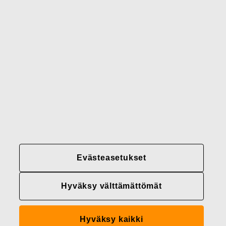
Brändimme
Yhteystiedot
Fiskars
Fiskars
Fiskars
Vastuullisuus
Group
Group
Group
LinkedIn
Twitter
YouTube
Uramahdollisuudet
Sijoittajat
Uutiset
Tietoja meistä
Evästeasetukset
Fiskars Groupin
tietosuojakäytännöt
Hyväksy välttämättömät
Evästeasetukset
Hyväksy kaikki