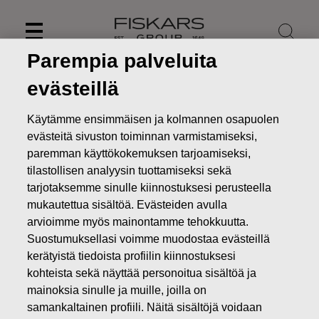
Skip
to
content
Parempia palveluita
evästeillä
Käytämme ensimmäisen ja kolmannen osapuolen
evästeitä sivuston toiminnan varmistamiseksi,
paremman käyttökokemuksen tarjoamiseksi,
tilastollisen analyysin tuottamiseksi sekä
tarjotaksemme sinulle kiinnostuksesi perusteella
mukautettua sisältöä. Evästeiden avulla
arvioimme myös mainontamme tehokkuutta.
Suostumuksellasi voimme muodostaa evästeillä
Uutiset
FISKARS OYJ ABP:N OMIEN OSAKKEIDEN
kerätyistä tiedoista profiilin kiinnostuksesi
HANKINTA 14.11.2019
kohteista sekä näyttää personoitua sisältöä ja
MUUTOKSET OMIEN OSAKKEIDEN OMISTUKSESSA
mainoksia sinulle ja muille, joilla on
samankaltainen profiili. Näitä sisältöjä voidaan