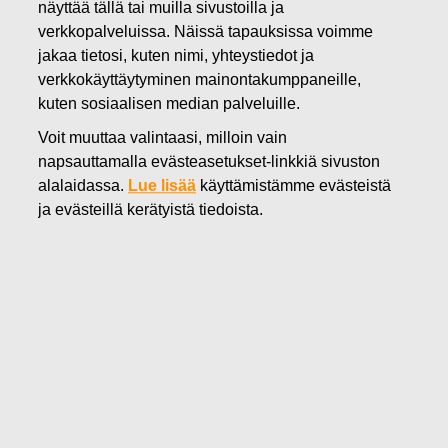
näyttää tällä tai muilla sivustoilla ja
14.11.2019
verkkopalveluissa. Näissä tapauksissa voimme
FISKARS OYJ ABP:N OMIEN
jakaa tietosi, kuten nimi, yhteystiedot ja
verkkokäyttäytyminen mainontakumppaneille,
OSAKKEIDEN HANKINTA
kuten sosiaalisen median palveluille.
14.11.2019
Voit muuttaa valintaasi, milloin vain
napsauttamalla evästeasetukset-linkkiä sivuston
alalaidassa.
Lue lisää
käyttämistämme evästeistä
Fiskars Oyj Abp
ILMOITUS
ja evästeillä kerätyistä tiedoista.
14.11.2019 klo 18:30 EET/EEST
FISKARS OYJ ABP:N OMIEN OSAKKEIDEN HANKINTA
14.11.2019
Päivämäärä
14.11.2019
Pörssikauppa
Osto