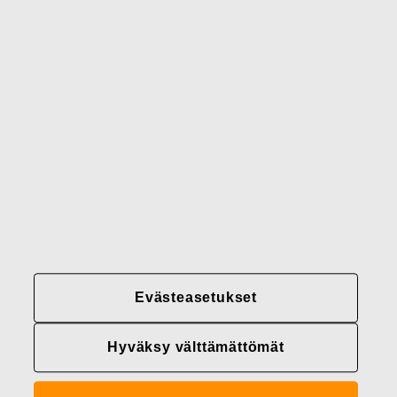
Gerber
Brändimme
Yhteystiedot
Fiskars
Fiskars
Fiskars
Vastuullisuus
Group
Group
Group
LinkedIn
Twitter
YouTube
Uramahdollisuudet
Sijoittajat
Uutiset
Tietoja meistä
Evästeasetukset
Fiskars Groupin
tietosuojakäytännöt
Hyväksy välttämättömät
Evästeasetukset