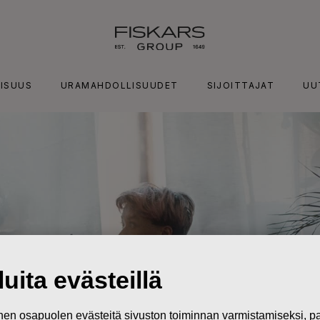
ISUUS
URAMAHDOLLISUUDET
SIJOITTAJAT
UU
uita evästeillä
n osapuolen evästeitä sivuston toiminnan varmistamiseksi,