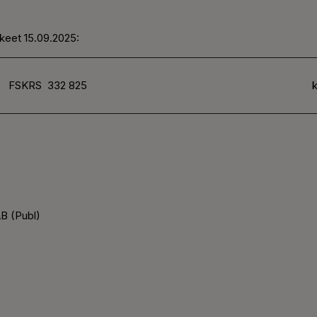
keet 15.09.2025:
FSKRS
332 825
k
B (Publ)