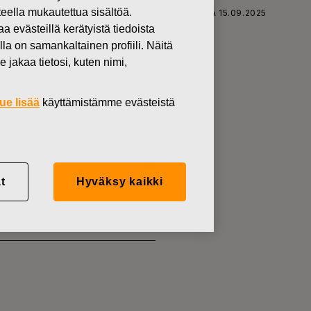
teella mukautettua sisältöä.
SKARS OYJ ABP:N OMIEN OSAKKEIDEN HANKINTA 15.09.2025
västeillä kerätyistä tiedoista
lla on samankaltainen profiili. Näitä
 jakaa tietosi, kuten nimi,
ue lisää
käyttämistämme evästeistä
KKEIDEN
t
Hyväksy kaikki