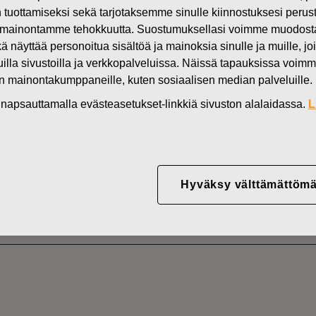
in tuottamiseksi sekä tarjotaksemme sinulle kiinnostuksesi perus
Uutiset
FI
mainontamme tehokkuutta. Suostumuksellasi voimme muodostaa e
DEN OMISTUKSESSA
kä näyttää personoitua sisältöä ja mainoksia sinulle ja muille, joi
muilla sivustoilla ja verkkopalveluissa. Näissä tapauksissa voimme
en mainontakumppaneille, kuten sosiaalisen median palveluille.
in napsauttamalla evästeasetukset-linkkiä sivuston alalaidassa.
L
YJ ABP:N OMIEN OSA
15.09.2025
Hyväksy välttämättömä