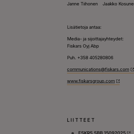
Janne Tiihonen
Jaakko Kosune
Lisätietoja antaa:
Media- ja sijoittajayhteydet:
Fiskars Oyj Abp
Puh.
+358 405280806
communications@fiskars.com
www.fiskarsgroup.com
LIITTEET
FSKRS SBB 15092025