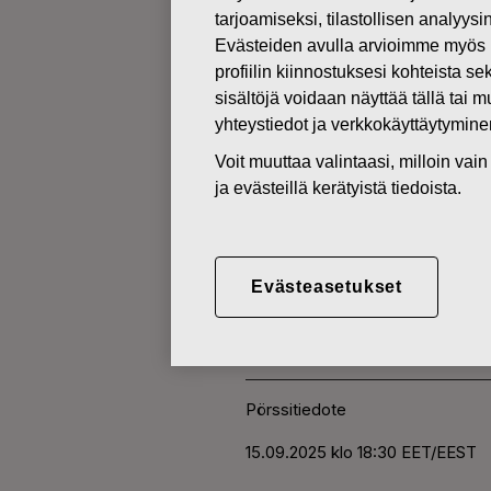
tarjoamiseksi, tilastollisen analyys
Evästeiden avulla arvioimme myös 
MUUTOKSET OMIEN OSAKKEI
profiilin kiinnostuksesi kohteista se
sisältöjä voidaan näyttää tällä tai 
yhteystiedot ja verkkokäyttäytymin
15.09.2025
Voit muuttaa valintaasi, milloin va
FISKARS O
ja evästeillä kerätyistä tiedoista.
HANKINTA 
Evästeasetukset
Fiskars Oyj Abp
Pörssitiedote
15.0
9.2025 klo 18:30 EET/EEST