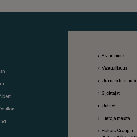
Brändimme
Vastuullisuus
an
Uramahdollisuude
ka
Sijoittajat
Albert
Uutiset
Doulton
Tietoja meistä
and
Fiskars Groupin
tietosuojakäytän