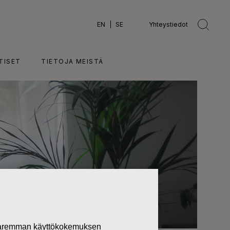
EN
SE
Yhteystiedot
TISET
TIETOJA MEISTÄ
 paremman käyttökokemuksen