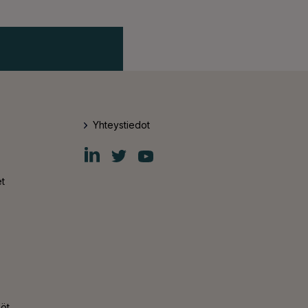
Yhteystiedot
Fiskars
Fiskars
Fiskars
Group
Group
Group
LinkedIn
Twitter
YouTube
t
nöt