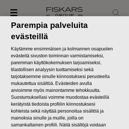
Skip
to
content
Parempia palveluita
evästeillä
Käytämme ensimmäisen ja kolmannen osapuolen
evästeitä sivuston toiminnan varmistamiseksi,
paremman käyttökokemuksen tarjoamiseksi,
tilastollisen analyysin tuottamiseksi sekä
tarjotaksemme sinulle kiinnostuksesi perusteella
mukautettua sisältöä. Evästeiden avulla
arvioimme myös mainontamme tehokkuutta.
Suostumuksellasi voimme muodostaa evästeillä
Uutiset
FISKARS OYJ ABP:N OMIEN OSAKKEIDEN
kerätyistä tiedoista profiilin kiinnostuksesi
HANKINTA 18.02.2020
kohteista sekä näyttää personoitua sisältöä ja
MUUTOKSET OMIEN OSAKKEIDEN OMISTUKSESSA
mainoksia sinulle ja muille, joilla on
samankaltainen profiili. Näitä sisältöjä voidaan