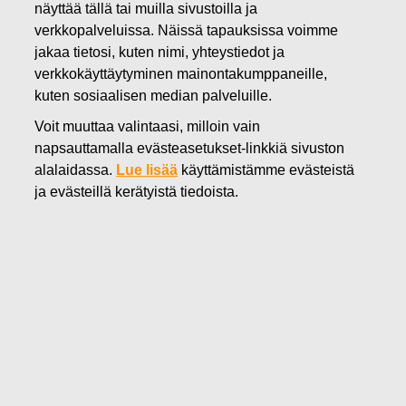
näyttää tällä tai muilla sivustoilla ja
18.02.2020
verkkopalveluissa. Näissä tapauksissa voimme
FISKARS OYJ ABP:N OMIEN
jakaa tietosi, kuten nimi, yhteystiedot ja
verkkokäyttäytyminen mainontakumppaneille,
OSAKKEIDEN HANKINTA
kuten sosiaalisen median palveluille.
18.02.2020
Voit muuttaa valintaasi, milloin vain
napsauttamalla evästeasetukset-linkkiä sivuston
alalaidassa.
Lue lisää
käyttämistämme evästeistä
Fiskars Oyj Abp
ILMOITUS
ja evästeillä kerätyistä tiedoista.
18.02.2020 klo 18:30 EET/EEST
FISKARS OYJ ABP:N OMIEN OSAKKEIDEN HANKINTA
18.02.2020
Päivämäärä
18.02.2020