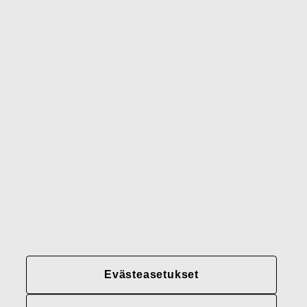
Waterford
Rörstrand
Gerber
Brändimme
Yhteystiedot
Fiskars
Fiskars
Fiskars
Vastuullisuus
Group
Group
Group
LinkedIn
Twitter
YouTube
Uramahdollisuudet
Sijoittajat
Uutiset
Tietoja meistä
Evästeasetukset
Fiskars Groupin