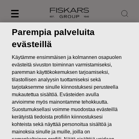
Skip
to
content
Parempia palveluita
evästeillä
Käytämme ensimmäisen ja kolmannen osapuolen
evästeitä sivuston toiminnan varmistamiseksi,
paremman käyttökokemuksen tarjoamiseksi,
tilastollisen analyysin tuottamiseksi sekä
tarjotaksemme sinulle kiinnostuksesi perusteella
mukautettua sisältöä. Evästeiden avulla
arvioimme myös mainontamme tehokkuutta.
Uutiset
FISKARS OYJ ABP:N OMIEN OSAKKEIDEN
Suostumuksellasi voimme muodostaa evästeillä
HANKINTA 19.09.2025
kerätyistä tiedoista profiilin kiinnostuksesi
kohteista sekä näyttää personoitua sisältöä ja
MUUTOKSET OMIEN OSAKKEIDEN OMISTUKSESSA
mainoksia sinulle ja muille, joilla on