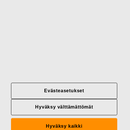
Brändimme
Yhteystiedot
Fiskars
Fiskars
Fiskars
Vastuullisuus
Group
Group
Group
LinkedIn
Twitter
YouTube
Uramahdollisuudet
Sijoittajat
Uutiset
Tietoja meistä
Evästeasetukset
Fiskars Groupin
tietosuojakäytännöt
Hyväksy välttämättömät
Evästeasetukset
Hyväksy kaikki