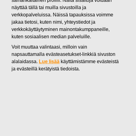
samankaltainen profiili. Näitä sisältöjä voidaan
19.09.2025
näyttää tällä tai muilla sivustoilla ja
FISKARS OYJ ABP:N OMIEN
verkkopalveluissa. Näissä tapauksissa voimme
jakaa tietosi, kuten nimi, yhteystiedot ja
OSAKKEIDEN HANKINTA
verkkokäyttäytyminen mainontakumppaneille,
kuten sosiaalisen median palveluille.
19.09.2025
Voit muuttaa valintaasi, milloin vain
napsauttamalla evästeasetukset-linkkiä sivuston
alalaidassa.
Lue lisää
käyttämistämme evästeistä
Fiskars Oyj Abp
ja evästeillä kerätyistä tiedoista.
Pörssitiedote
19.0
9.2025 klo 18:30 EET/EEST
FISKARS OYJ ABP:N OMIEN OSAKKEIDEN HANKINTA
19.09.2025