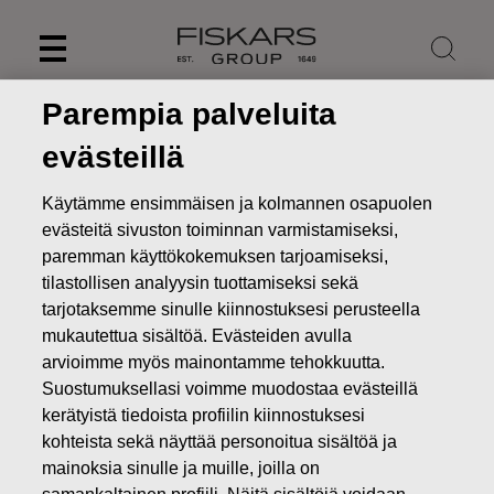
Skip
to
content
Parempia palveluita
evästeillä
Käytämme ensimmäisen ja kolmannen osapuolen
evästeitä sivuston toiminnan varmistamiseksi,
paremman käyttökokemuksen tarjoamiseksi,
tilastollisen analyysin tuottamiseksi sekä
tarjotaksemme sinulle kiinnostuksesi perusteella
mukautettua sisältöä. Evästeiden avulla
arvioimme myös mainontamme tehokkuutta.
Uutiset
FISKARS OYJ ABP:N OMIEN OSAKKEIDEN
Suostumuksellasi voimme muodostaa evästeillä
HANKINTA 22.08.2025
kerätyistä tiedoista profiilin kiinnostuksesi
kohteista sekä näyttää personoitua sisältöä ja
MUUTOKSET OMIEN OSAKKEIDEN OMISTUKSESSA
mainoksia sinulle ja muille, joilla on