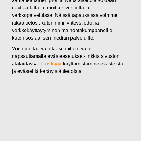
samankaltainen profiili. Näitä sisältöjä voidaan
22.08.2025
näyttää tällä tai muilla sivustoilla ja
FISKARS OYJ ABP:N OMIEN
verkkopalveluissa. Näissä tapauksissa voimme
jakaa tietosi, kuten nimi, yhteystiedot ja
OSAKKEIDEN HANKINTA
verkkokäyttäytyminen mainontakumppaneille,
kuten sosiaalisen median palveluille.
22.08.2025
Voit muuttaa valintaasi, milloin vain
napsauttamalla evästeasetukset-linkkiä sivuston
alalaidassa.
Lue lisää
käyttämistämme evästeistä
Fiskars Oyj Abp
ja evästeillä kerätyistä tiedoista.
Pörssitiedote
22.0
8.2025 klo 18:30 EET/EEST
FISKARS OYJ ABP:N OMIEN OSAKKEIDEN HANKINTA
22.08.2025