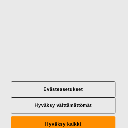
Brändimme
Yhteystiedot
Fiskars
Fiskars
Fiskars
Vastuullisuus
Group
Group
Group
LinkedIn
Twitter
YouTube
Uramahdollisuudet
Sijoittajat
Uutiset
Tietoja meistä
Evästeasetukset
Fiskars Groupin
tietosuojakäytännöt
Hyväksy välttämättömät
Evästeasetukset
Hyväksy kaikki