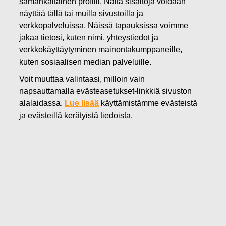
samankaltainen profiili. Näitä sisältöjä voidaan
23.06.2022
näyttää tällä tai muilla sivustoilla ja
FISKARS OYJ ABP:N OMIEN
verkkopalveluissa. Näissä tapauksissa voimme
jakaa tietosi, kuten nimi, yhteystiedot ja
OSAKKEIDEN HANKINTA
verkkokäyttäytyminen mainontakumppaneille,
23.06.2022
kuten sosiaalisen median palveluille.
Voit muuttaa valintaasi, milloin vain
napsauttamalla evästeasetukset-linkkiä sivuston
alalaidassa.
Lue lisää
käyttämistämme evästeistä
Fiskars Oyj Abp
ja evästeillä kerätyistä tiedoista.
Pörssitiedote
23.06.2022 klo 18:30 EET/EEST
FISKARS OYJ ABP:N OMIEN OSAKKEIDEN HANKINTA
23.06.2022