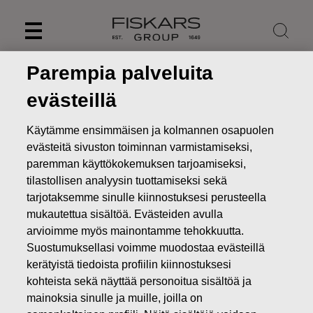
Skip
to
content
Parempia palveluita
evästeillä
Käytämme ensimmäisen ja kolmannen osapuolen
evästeitä sivuston toiminnan varmistamiseksi,
paremman käyttökokemuksen tarjoamiseksi,
tilastollisen analyysin tuottamiseksi sekä
tarjotaksemme sinulle kiinnostuksesi perusteella
mukautettua sisältöä. Evästeiden avulla
arvioimme myös mainontamme tehokkuutta.
Uutiset
FISKARS OYJ ABP:N OMIEN OSAKKEIDEN
Suostumuksellasi voimme muodostaa evästeillä
HANKINTA 23.06.2022
kerätyistä tiedoista profiilin kiinnostuksesi
kohteista sekä näyttää personoitua sisältöä ja
MUUTOKSET OMIEN OSAKKEIDEN OMISTUKSESSA
mainoksia sinulle ja muille, joilla on