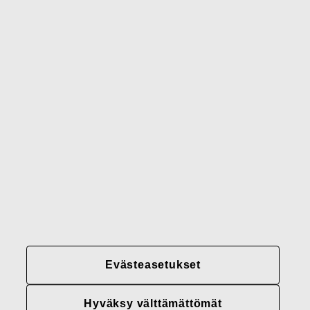
Waterford
Rörstrand
Gerber
Brändimme
Yhteystiedot
Fiskars
Fiskars
Fiskars
Vastuullisuus
Group
Group
Group
LinkedIn
Twitter
YouTube
Uramahdollisuudet
Sijoittajat
Uutiset
Tietoja meistä
Evästeasetukset
Fiskars Groupin
tietosuojakäytännöt
Hyväksy välttämättömät