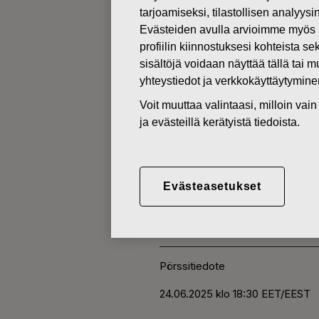
tarjoamiseksi, tilastollisen analyys
Evästeiden avulla arvioimme myös 
MUUTOKSET OMIEN OSAKKEI
profiilin kiinnostuksesi kohteista se
sisältöjä voidaan näyttää tällä tai 
yhteystiedot ja verkkokäyttäytymin
24.06.2025
Voit muuttaa valintaasi, milloin va
FISKARS O
ja evästeillä kerätyistä tiedoista.
HANKINTA 
Evästeasetukset
Fiskars Oyj Abp
Pörssitiedote
24.06.2025 klo 18:30 EET/EEST