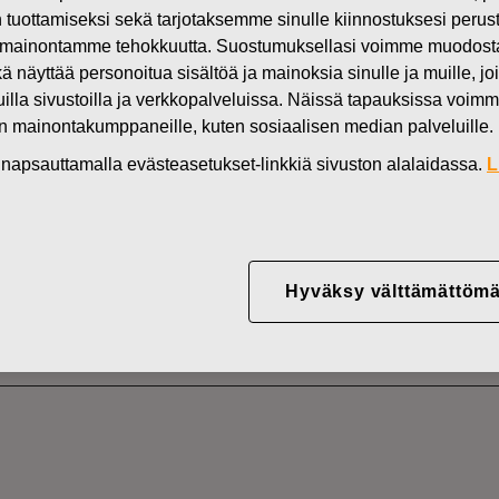
in tuottamiseksi sekä tarjotaksemme sinulle kiinnostuksesi perus
Uutiset
FI
mainontamme tehokkuutta. Suostumuksellasi voimme muodostaa e
DEN OMISTUKSESSA
kä näyttää personoitua sisältöä ja mainoksia sinulle ja muille, joi
muilla sivustoilla ja verkkopalveluissa. Näissä tapauksissa voimme
en mainontakumppaneille, kuten sosiaalisen median palveluille.
in napsauttamalla evästeasetukset-linkkiä sivuston alalaidassa.
L
YJ ABP:N OMIEN OSA
24.06.2025
Hyväksy välttämättömä