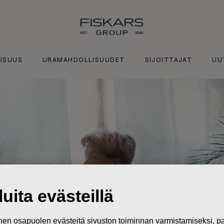
ISUUS
URAMAHDOLLISUUDET
SIJOITTAJAT
UU
uita evästeillä
n osapuolen evästeitä sivuston toiminnan varmistamiseksi,