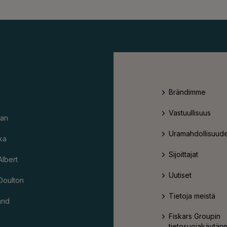
Brändimme
Vastuullisuus
an
Uramahdollisuude
ka
Sijoittajat
Albert
Uutiset
Doulton
Tietoja meistä
and
Fiskars Groupin
tietosuojakäytän