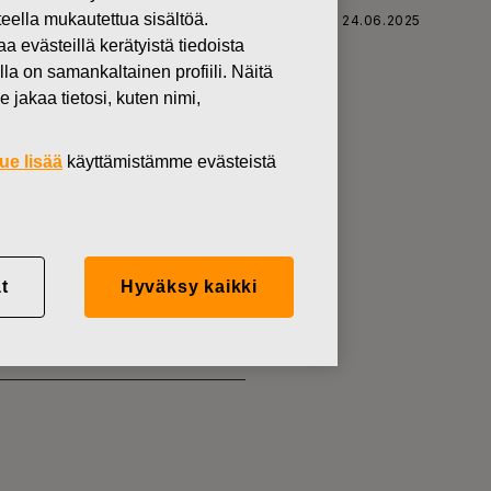
teella mukautettua sisältöä.
SKARS OYJ ABP:N OMIEN OSAKKEIDEN HANKINTA 24.06.2025
västeillä kerätyistä tiedoista
lla on samankaltainen profiili. Näitä
 jakaa tietosi, kuten nimi,
ue lisää
käyttämistämme evästeistä
KKEIDEN
t
Hyväksy kaikki