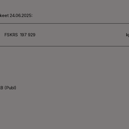
kkeet 24.06.2025:
FSKRS
197 929
k
B (Publ)