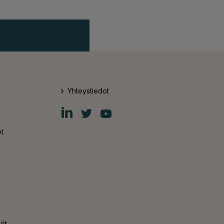
Yhteystiedot
Fiskars
Fiskars
Fiskars
Group
Group
Group
LinkedIn
Twitter
YouTube
t
nöt