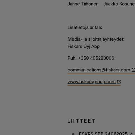
Janne Tiihonen
Jaakko Kosune
Lisätietoja antaa:
Media- ja sijoittajayhteydet:
Fiskars Oyj Abp
Puh.
+358 405280806
communications@fiskars.com
www.fiskarsgroup.com
LIITTEET
FSKRS SBB 24062025