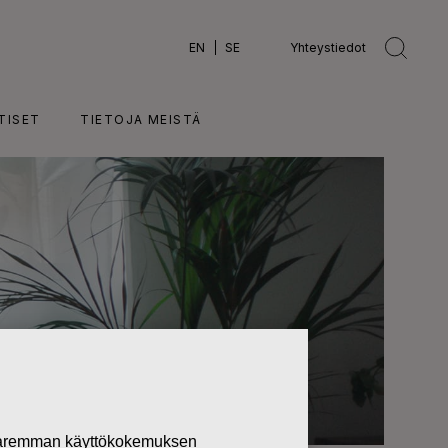
EN
SE
Yhteystiedot
TISET
TIETOJA MEISTÄ
 paremman käyttökokemuksen