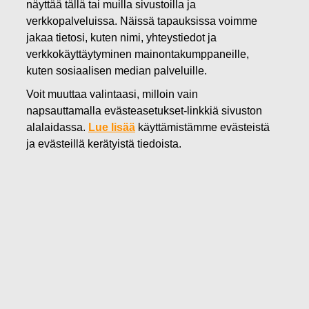
näyttää tällä tai muilla sivustoilla ja
27.09.2018
verkkopalveluissa. Näissä tapauksissa voimme
FISKARS OYJ ABP:N OMIEN
jakaa tietosi, kuten nimi, yhteystiedot ja
verkkokäyttäytyminen mainontakumppaneille,
OSAKKEIDEN HANKINTA
kuten sosiaalisen median palveluille.
27.09.2018
Voit muuttaa valintaasi, milloin vain
napsauttamalla evästeasetukset-linkkiä sivuston
alalaidassa.
Lue lisää
käyttämistämme evästeistä
Fiskars Oyj Abp
ILMOITUS
ja evästeillä kerätyistä tiedoista.
27.09.2018 klo 18:30 EEST
FISKARS OYJ ABP:N OMIEN OSAKKEIDEN HANKINTA
27.09.2018
Päivämäärä
27.09.2018
Pörssikauppa
Osto