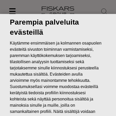
Skip
to
content
Parempia palveluita
evästeillä
Käytämme ensimmäisen ja kolmannen osapuolen
evästeitä sivuston toiminnan varmistamiseksi,
paremman käyttökokemuksen tarjoamiseksi,
tilastollisen analyysin tuottamiseksi sekä
tarjotaksemme sinulle kiinnostuksesi perusteella
mukautettua sisältöä. Evästeiden avulla
arvioimme myös mainontamme tehokkuutta.
Suostumuksellasi voimme muodostaa evästeillä
Uutiset
FISKARS OYJ ABP:N OMIEN OSAKKEIDEN
kerätyistä tiedoista profiilin kiinnostuksesi
HANKINTA 27.09.2018
kohteista sekä näyttää personoitua sisältöä ja
MUUTOKSET OMIEN OSAKKEIDEN OMISTUKSESSA
mainoksia sinulle ja muille, joilla on
samankaltainen profiili. Näitä sisältöjä voidaan