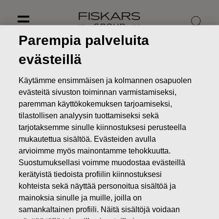
Skip
to
content
Parempia palveluita
evästeillä
Käytämme ensimmäisen ja kolmannen osapuolen
evästeitä sivuston toiminnan varmistamiseksi,
paremman käyttökokemuksen tarjoamiseksi,
tilastollisen analyysin tuottamiseksi sekä
tarjotaksemme sinulle kiinnostuksesi perusteella
mukautettua sisältöä. Evästeiden avulla
arvioimme myös mainontamme tehokkuutta.
Suostumuksellasi voimme muodostaa evästeillä
Uutiset
Fiskars Oyj Abp:n omien osakkeiden luovutus
kerätyistä tiedoista profiilin kiinnostuksesi
kohteista sekä näyttää personoitua sisältöä ja
MUUTOKSET OMIEN OSAKKEIDEN OMISTUKSESSA
mainoksia sinulle ja muille, joilla on
samankaltainen profiili. Näitä sisältöjä voidaan