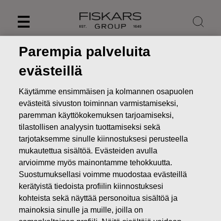
Skip
to
content
Parempia palveluita
evästeillä
Käytämme ensimmäisen ja kolmannen osapuolen
evästeitä sivuston toiminnan varmistamiseksi,
paremman käyttökokemuksen tarjoamiseksi,
tilastollisen analyysin tuottamiseksi sekä
tarjotaksemme sinulle kiinnostuksesi perusteella
mukautettua sisältöä. Evästeiden avulla
arvioimme myös mainontamme tehokkuutta.
Uutiset
Fiskars Group nimittää Michael Halakin Functional-
Suostumuksellasi voimme muodostaa evästeillä
liiketoiminnan johtajaksi ja konsernin johtoryhmän jäseneksi
kerätyistä tiedoista profiilin kiinnostuksesi
kohteista sekä näyttää personoitua sisältöä ja
PÖRSSITIEDOTTEET
mainoksia sinulle ja muille, joilla on