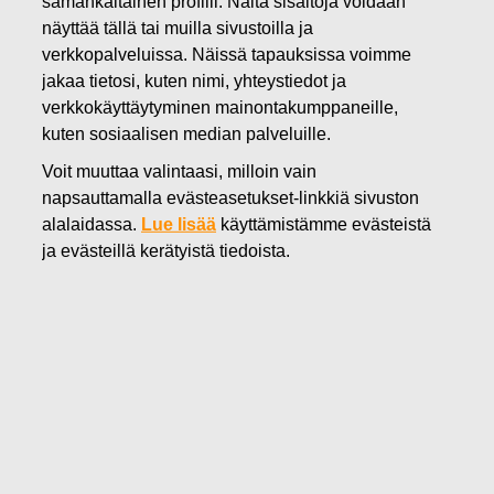
samankaltainen profiili. Näitä sisältöjä voidaan
19.02.2019
näyttää tällä tai muilla sivustoilla ja
Fiskars Group nimittää Michael
verkkopalveluissa. Näissä tapauksissa voimme
jakaa tietosi, kuten nimi, yhteystiedot ja
Halakin Functional-
verkkokäyttäytyminen mainontakumppaneille,
kuten sosiaalisen median palveluille.
liiketoiminnan johtajaksi ja
Voit muuttaa valintaasi, milloin vain
konsernin johtoryhmän
napsauttamalla evästeasetukset-linkkiä sivuston
jäseneksi
alalaidassa.
Lue lisää
käyttämistämme evästeistä
ja evästeillä kerätyistä tiedoista.
Fiskars Oyj Abp
Pörssitiedote
19.2.2019 klo 14.00 (EET)
Fiskars Group nimittää Michael Halakin Functional-
liiketoiminnan johtajaksi ja konsernin johtoryhmän
jäseneksi
Fiskars Group on nimittänyt
Michael Halakin
(MBA),