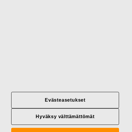
Brändimme
Yhteystiedot
Fiskars
Fiskars
Fiskars
Vastuullisuus
Group
Group
Group
LinkedIn
Twitter
YouTube
Uramahdollisuudet
Sijoittajat
Uutiset
Tietoja meistä
Evästeasetukset
Fiskars Groupin
tietosuojakäytännöt
Hyväksy välttämättömät
Evästeasetukset