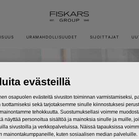
ISUUS
URAMAHDOLLISUUDET
SIJOITTAJAT
UU
uita evästeillä
n osapuolen evästeitä sivuston toiminnan varmistamiseksi,
in tuottamiseksi sekä tarjotaksemme sinulle kiinnostuksesi perus
mainontamme tehokkuutta. Suostumuksellasi voimme muodostaa e
kä näyttää personoitua sisältöä ja mainoksia sinulle ja muille, joi
muilla sivustoilla ja verkkopalveluissa. Näissä tapauksissa voimme
en mainontakumppaneille, kuten sosiaalisen median palveluille.