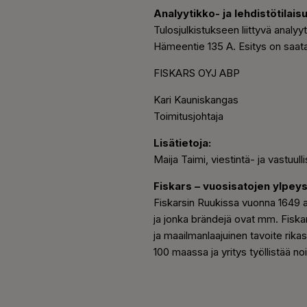
Analyytikko- ja lehdistötilais
Tulosjulkistukseen liittyvä analy
Hämeentie 135 A. Esitys on saatavi
FISKARS OYJ ABP
Kari Kauniskangas
Toimitusjohtaja
Lisätietoja:
Maija Taimi, viestintä- ja vastuul
Fiskars – vuosisatojen ylpeys
Fiskarsin Ruukissa vuonna 1649 al
ja jonka brändejä ovat mm. Fiskar
ja maailmanlaajuinen tavoite rikas
100 maassa ja yritys työllistää n