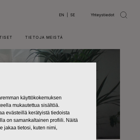
EN
SE
Yhteystiedot
TISET
TIETOJA MEISTÄ
 paremman käyttökokemuksen
teella mukautettua sisältöä.
västeillä kerätyistä tiedoista
lla on samankaltainen profiili. Näitä
 jakaa tietosi, kuten nimi,