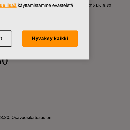
ue lisää
käyttämistämme evästeistä
mmi–syyskuun 2015 osavuosikatsauksensa 28.10.2015 klo 8.30
t
Hyväksy kaikki
30
o 8.30. Osavuosikatsaus on