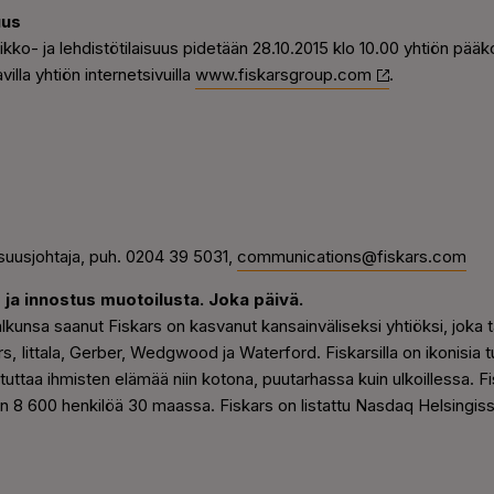
uus
ytikko- ja lehdistötilaisuus pidetään 28.10.2015 klo 10.00 yhtiön pä
lla yhtiön internetsivuilla
www.fiskarsgroup.com
.
lisuusjohtaja, puh. 0204 39 5031,
communications@fiskars.com
 ja innostus muotoilusta. Joka päivä.
kunsa saanut Fiskars on kasvanut kansainväliseksi yhtiöksi, joka ta
s, Iittala, Gerber, Wedgwood ja Waterford. Fiskarsilla on ikonisia 
tuttaa ihmisten elämää niin kotona, puutarhassa kuin ulkoillessa. Fisk
oin 8 600 henkilöä 30 maassa. Fiskars on listattu Nasdaq Helsingis