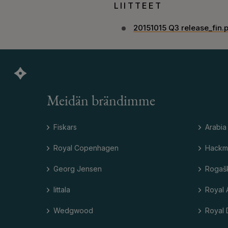
LIITTEET
20151015 Q3 release_fin.
Meidän brändimme
Fiskars
Arabia
Royal Copenhagen
Hackm
Georg Jensen
Rogaš
Iittala
Royal 
Wedgwood
Royal 