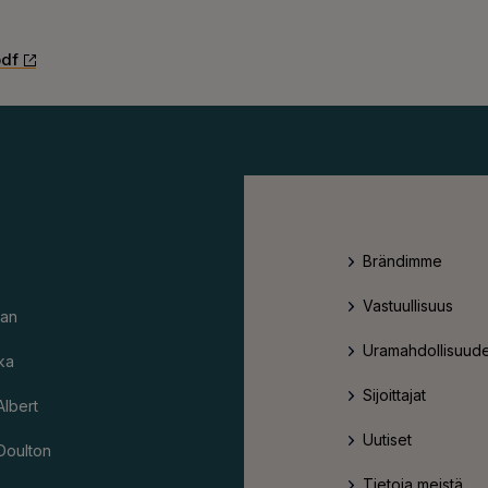
pdf
Brändimme
Vastuullisuus
an
Uramahdollisuude
ka
Sijoittajat
Albert
Uutiset
Doulton
Tietoja meistä