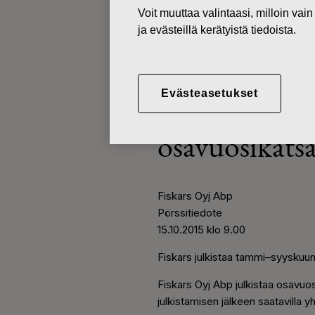
Voit muuttaa valintaasi, milloin va
ja evästeillä kerätyistä tiedoista.
PÖRSSITIEDOTTEET
15.10.2015
Evästeasetukset
Fiskars julk
osavuosikats
Fiskars Oyj Abp
P
örssitiedote
15.10.2015 klo 9.00
Fiskars julkistaa tammi–syyskuu
Fiskars Oyj Abp julkistaa osavu
julkistamisen jälkeen saatavilla yh