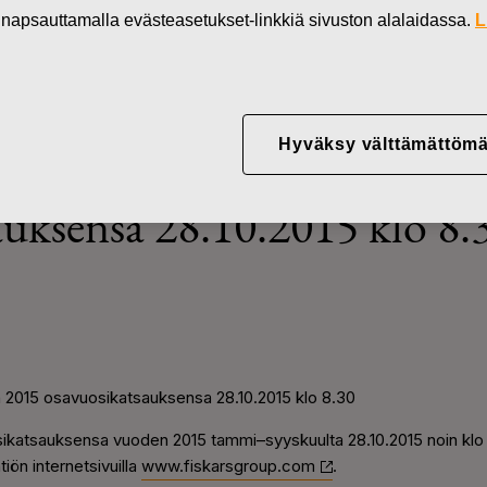
in napsauttamalla evästeasetukset-linkkiä sivuston alalaidassa.
L
Uutiset
Fiskars julkistaa ta
Hyväksy välttämättömä
istaa tammi–syyskuun 2015
auksensa 28.10.2015 klo 8.
n 2015 osavuosikatsauksensa 28.10.2015 klo 8.30
osikatsauksensa vuoden 2015 tammi–syyskuulta 28.10.2015 noin kl
tiön internetsivuilla
www.fiskarsgroup.com
.