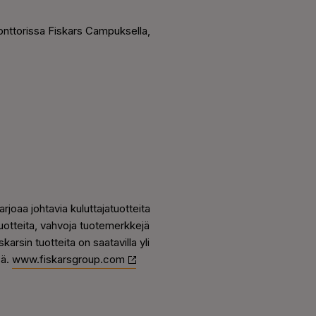
äkonttorissa Fiskars Campuksella,
rjoaa johtavia kuluttajatuotteita
tuotteita, vahvoja tuotemerkkejä
arsin tuotteita on saatavilla yli
sä.
www.fiskarsgroup.com