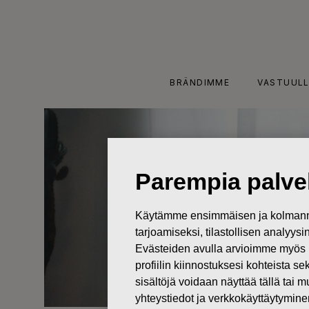
Skip
to
content
BRÄNDIMME
VASTUULL
Parempia palvel
Käytämme ensimmäisen ja kolmanne
tarjoamiseksi, tilastollisen analyys
Evästeiden avulla arvioimme myös 
profiilin kiinnostuksesi kohteista se
sisältöjä voidaan näyttää tällä tai 
yhteystiedot ja verkkokäyttäytymin