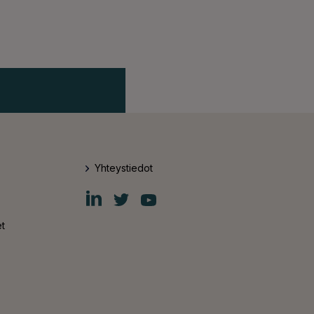
Yhteystiedot
Fiskars
Fiskars
Fiskars
Group
Group
Group
LinkedIn
Twitter
YouTube
t