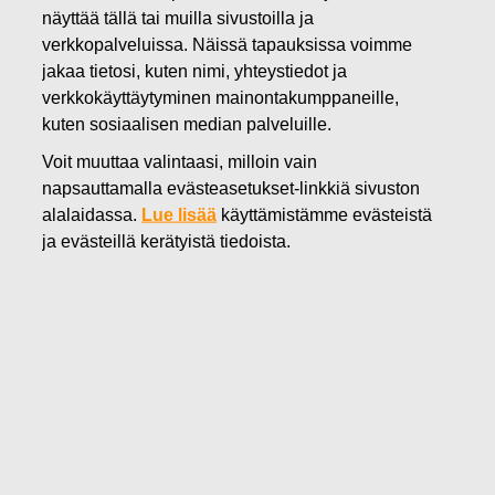
näyttää tällä tai muilla sivustoilla ja
28.10.2022
verkkopalveluissa. Näissä tapauksissa voimme
Fiskars lisää hankittavien omien
jakaa tietosi, kuten nimi, yhteystiedot ja
osakkeiden enimmäismäärää 300
verkkokäyttäytyminen mainontakumppaneille,
kuten sosiaalisen median palveluille.
000 osakkeella
Voit muuttaa valintaasi, milloin vain
napsauttamalla evästeasetukset-linkkiä sivuston
Fiskars Oyj Abp
alalaidassa.
Lue lisää
käyttämistämme evästeistä
Pörssitiedote
ja evästeillä kerätyistä tiedoista.
28.10.2022 klo 08:35
Fiskars lisää hankittavien omien osakkeiden
enimmäismäärää 300 000 osakkeella
Fiskarsin hallitus on päättänyt nostaa 16. maaliskuuta 2022
pidetyn yhtiökokouksen antaman valtuutuksen nojalla
hankittavien omien osakkeiden määrää 300 000
osakkeella. Yhdessä 4. helmikuuta 2022, 16. maaliskuuta
2022 ja 28. heinäkuuta 2022 tiedotettujen päätösten