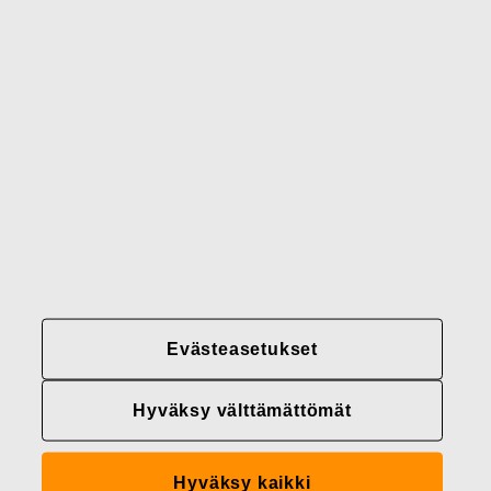
Brändimme
Yhteystiedot
Fiskars
Fiskars
Fiskars
Vastuullisuus
Group
Group
Group
LinkedIn
Twitter
YouTube
Uramahdollisuudet
Sijoittajat
Uutiset
Tietoja meistä
Evästeasetukset
Fiskars Groupin
tietosuojakäytännöt
Hyväksy välttämättömät
Evästeasetukset
Hyväksy kaikki