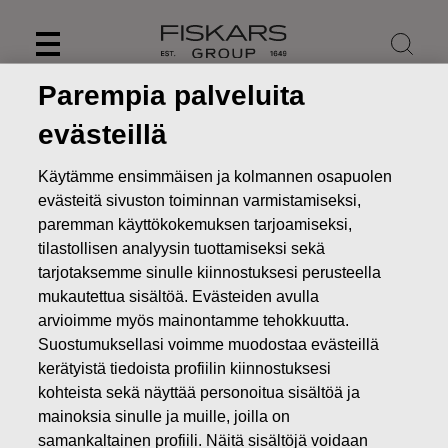
Skip
to
content
Parempia palveluita
evästeillä
Käytämme ensimmäisen ja kolmannen osapuolen
evästeitä sivuston toiminnan varmistamiseksi,
paremman käyttökokemuksen tarjoamiseksi,
tilastollisen analyysin tuottamiseksi sekä
tarjotaksemme sinulle kiinnostuksesi perusteella
mukautettua sisältöä. Evästeiden avulla
arvioimme myös mainontamme tehokkuutta.
Suostumuksellasi voimme muodostaa evästeillä
Uutiset
Fiskars lisää hankittavien omien osakkeiden
enimmäismäärää 300 000 osakkeella
kerätyistä tiedoista profiilin kiinnostuksesi
kohteista sekä näyttää personoitua sisältöä ja
PÖRSSITIEDOTTEET
mainoksia sinulle ja muille, joilla on
samankaltainen profiili. Näitä sisältöjä voidaan