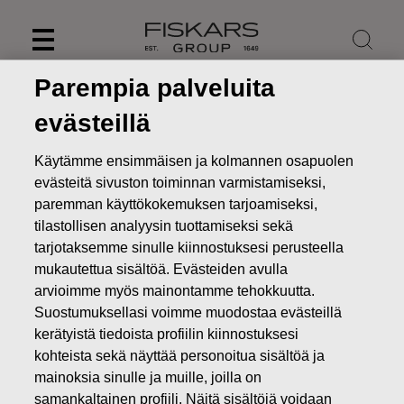
Skip
to
content
Parempia palveluita
evästeillä
Käytämme ensimmäisen ja kolmannen osapuolen
evästeitä sivuston toiminnan varmistamiseksi,
paremman käyttökokemuksen tarjoamiseksi,
tilastollisen analyysin tuottamiseksi sekä
tarjotaksemme sinulle kiinnostuksesi perusteella
mukautettua sisältöä. Evästeiden avulla
arvioimme myös mainontamme tehokkuutta.
Uutiset
Fiskars nostaa vuoden 2021 näkymiään
Suostumuksellasi voimme muodostaa evästeillä
kerätyistä tiedoista profiilin kiinnostuksesi
PÖRSSITIEDOTTEET
kohteista sekä näyttää personoitua sisältöä ja
mainoksia sinulle ja muille, joilla on
samankaltainen profiili. Näitä sisältöjä voidaan