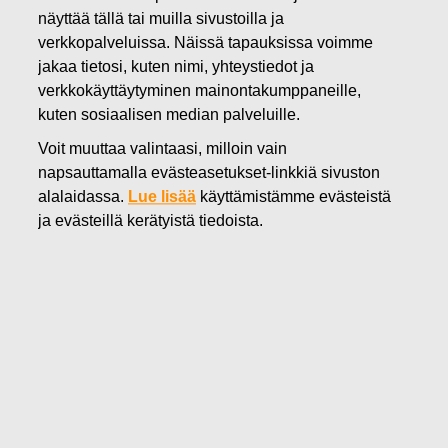
23.06.2021
näyttää tällä tai muilla sivustoilla ja
Fiskars nostaa vuoden 2021
verkkopalveluissa. Näissä tapauksissa voimme
näkymiään
jakaa tietosi, kuten nimi, yhteystiedot ja
verkkokäyttäytyminen mainontakumppaneille,
kuten sosiaalisen median palveluille.
Fiskars Oyj Abp
Voit muuttaa valintaasi, milloin vain
Sisäpiiritieto
napsauttamalla evästeasetukset-linkkiä sivuston
23.6.2021 klo 22.00 EEST
alalaidassa.
Lue lisää
käyttämistämme evästeistä
Fiskars nostaa vuoden 2021 näkymiään
ja evästeillä kerätyistä tiedoista.
Fiskars nostaa vuoden 2021 näkymiään toisen
vuosineljänneksen vahvan kehityksen siivittämänä. Yhtiö
odottaa nyt, että vuonna 2021 konsernin vertailukelpoinen
EBITA on 140-160 milj. euroa. Aiemman, 19.4.2021 annetun
ohjauksen mukaan yhtiö odotti, että vuonna 2021
konsernin vertailukelpoinen EBITA on 130-145 milj. euroa.
Päivitetyt näkymät vuodelle 2021
Vuonna 2021 Fiskars odottaa konsernin vertailukelpoisen