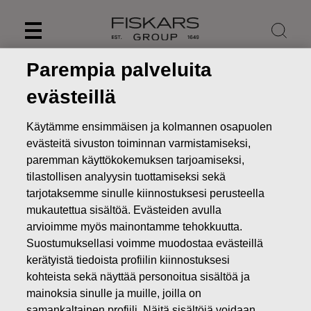
Skip
to
content
Parempia palveluita
evästeillä
Käytämme ensimmäisen ja kolmannen osapuolen
evästeitä sivuston toiminnan varmistamiseksi,
paremman käyttökokemuksen tarjoamiseksi,
tilastollisen analyysin tuottamiseksi sekä
tarjotaksemme sinulle kiinnostuksesi perusteella
mukautettua sisältöä. Evästeiden avulla
arvioimme myös mainontamme tehokkuutta.
Uutiset
Fiskars Oyj Abp korottaa 50 miljoonalla eurolla
Suostumuksellasi voimme muodostaa evästeillä
vuonna 2028 erääntyvää joukkovelkakirjalainaa
kerätyistä tiedoista profiilin kiinnostuksesi
kohteista sekä näyttää personoitua sisältöä ja
PÖRSSITIEDOTTEET
mainoksia sinulle ja muille, joilla on
samankaltainen profiili. Näitä sisältöjä voidaan