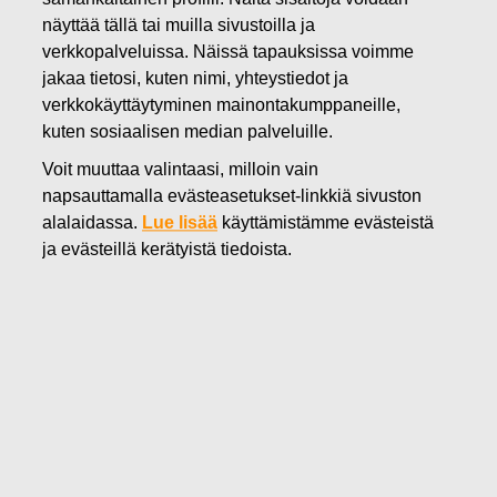
näyttää tällä tai muilla sivustoilla ja
03.06.2026
Fiskars Oyj Abp korottaa 50
verkkopalveluissa. Näissä tapauksissa voimme
jakaa tietosi, kuten nimi, yhteystiedot ja
miljoonalla eurolla vuonna 2028
verkkokäyttäytyminen mainontakumppaneille,
kuten sosiaalisen median palveluille.
erääntyvää
Voit muuttaa valintaasi, milloin vain
joukkovelkakirjalainaa
napsauttamalla evästeasetukset-linkkiä sivuston
alalaidassa.
Lue lisää
käyttämistämme evästeistä
ja evästeillä kerätyistä tiedoista.
Fiskars Oyj Abp
Pörssitiedote
3.6.2026 klo 12.30
Fiskars Oyj Abp korottaa 50 miljoonalla eurolla
vuonna 2028 erääntyvää joukkovelkakirjalainaa
Fiskars Oyj Abp laskee 10.6.2026 liikkeeseen
lisäliikkeeseenlaskuna 50 miljoonan euron arvosta
joukkovelkakirjalainaa. Liikkeeseenlasku toteutetaan