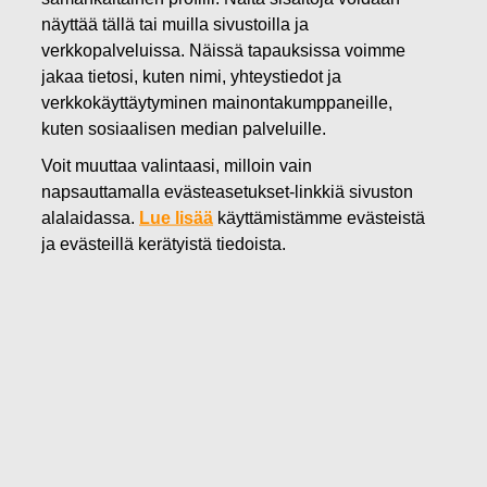
näyttää tällä tai muilla sivustoilla ja
08.02.2024
Fiskars Oyj Abp tarjoaa yhtiön
verkkopalveluissa. Näissä tapauksissa voimme
jakaa tietosi, kuten nimi, yhteystiedot ja
johdon omistusohjelmaa uusille
verkkokäyttäytyminen mainontakumppaneille,
kuten sosiaalisen median palveluille.
osallistujille
Voit muuttaa valintaasi, milloin vain
napsauttamalla evästeasetukset-linkkiä sivuston
Fiskars Oyj Abp
alalaidassa.
Lue lisää
käyttämistämme evästeistä
Pörssitiedote
ja evästeillä kerätyistä tiedoista.
8.2.2024 klo 09.00
Fiskars Oyj Abp tarjoaa yhtiön johdon
omistusohjelmaa uusille osallistujille
7.2.2023 tiedotettiin, että Fiskars Oyj Abp:n hallitus
(hallitus) päätti perustaa Fiskarsin omistusohjelman 2023
(ohjelma), joka on suunnattu yhtiön toimitusjohtajalle,
konsernin johtoryhmälle ja tietyille hallituksen päättämille
avainhenkilöille. Hallitus on nyt päättänyt tarjota ohjelmaa