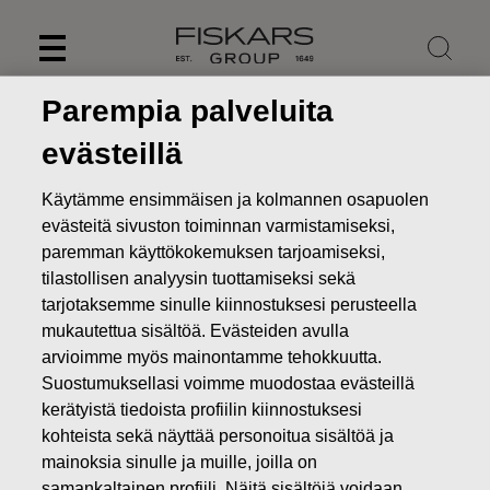
Skip
to
content
Parempia palveluita
evästeillä
Käytämme ensimmäisen ja kolmannen osapuolen
evästeitä sivuston toiminnan varmistamiseksi,
paremman käyttökokemuksen tarjoamiseksi,
tilastollisen analyysin tuottamiseksi sekä
tarjotaksemme sinulle kiinnostuksesi perusteella
mukautettua sisältöä. Evästeiden avulla
arvioimme myös mainontamme tehokkuutta.
Uutiset
Fiskars Oyj Abp tarjoaa yhtiön johdon
Suostumuksellasi voimme muodostaa evästeillä
omistusohjelmaa uusille osallistujille
kerätyistä tiedoista profiilin kiinnostuksesi
kohteista sekä näyttää personoitua sisältöä ja
PÖRSSITIEDOTTEET
mainoksia sinulle ja muille, joilla on
samankaltainen profiili. Näitä sisältöjä voidaan