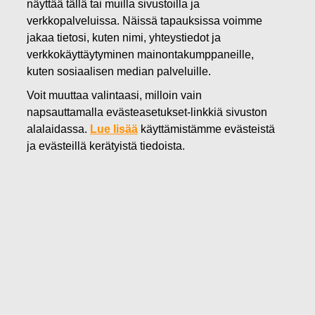
näyttää tällä tai muilla sivustoilla ja
29.10.2024
verkkopalveluissa. Näissä tapauksissa voimme
Fiskars Oyj Abp:n suunnattu
jakaa tietosi, kuten nimi, yhteystiedot ja
verkkokäyttäytyminen mainontakumppaneille,
maksuton osakeanti ehdollisen
kuten sosiaalisen median palveluille.
osakepalkkiojärjestelmän
Voit muuttaa valintaasi, milloin vain
napsauttamalla evästeasetukset-linkkiä sivuston
perusteella
alalaidassa.
Lue lisää
käyttämistämme evästeistä
ja evästeillä kerätyistä tiedoista.
Fiskars Oyj Abp
Pörssitiedote
29.10.2024 klo 10.15
Fiskars Oyj Abp:n suunnattu maksuton osakeanti
ehdollisen osakepalkkiojärjestelmän perusteella
Fiskars Oyj Abp:n hallitus on päättänyt suunnatusta
maksuttomasta osakeannista Fiskarsin ehdollisen
osakepalkkiojärjestelmän perusteella.