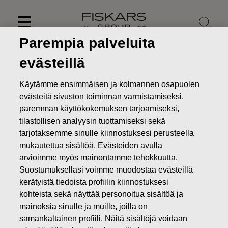
Skip
to
content
Parempia palveluita
evästeillä
Käytämme ensimmäisen ja kolmannen osapuolen
evästeitä sivuston toiminnan varmistamiseksi,
paremman käyttökokemuksen tarjoamiseksi,
tilastollisen analyysin tuottamiseksi sekä
tarjotaksemme sinulle kiinnostuksesi perusteella
mukautettua sisältöä. Evästeiden avulla
arvioimme myös mainontamme tehokkuutta.
Suostumuksellasi voimme muodostaa evästeillä
Uutiset
Fiskars Oyj Abp:n suunnattu maksuton osakeanti
kerätyistä tiedoista profiilin kiinnostuksesi
ehdollisen osakepalkkiojärjestelmän perusteella
kohteista sekä näyttää personoitua sisältöä ja
mainoksia sinulle ja muille, joilla on
PÖRSSITIEDOTTEET
samankaltainen profiili. Näitä sisältöjä voidaan