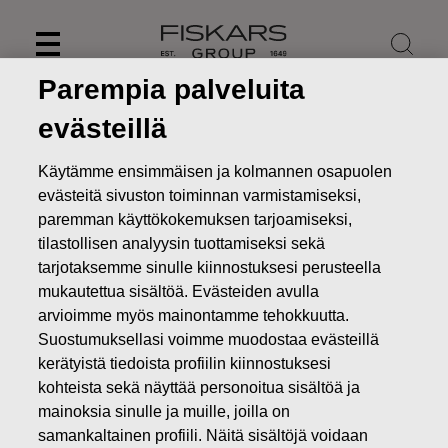
Skip
to
content
Parempia palveluita
evästeillä
Käytämme ensimmäisen ja kolmannen osapuolen
evästeitä sivuston toiminnan varmistamiseksi,
paremman käyttökokemuksen tarjoamiseksi,
tilastollisen analyysin tuottamiseksi sekä
tarjotaksemme sinulle kiinnostuksesi perusteella
mukautettua sisältöä. Evästeiden avulla
arvioimme myös mainontamme tehokkuutta.
Suostumuksellasi voimme muodostaa evästeillä
Uutiset
Fiskars Oyj Abp:n suunnattu maksuton osakeanti
kerätyistä tiedoista profiilin kiinnostuksesi
ehdollisen osakepalkkiojärjestelmän perusteella
kohteista sekä näyttää personoitua sisältöä ja
PÖRSSITIEDOTTEET
mainoksia sinulle ja muille, joilla on
samankaltainen profiili. Näitä sisältöjä voidaan