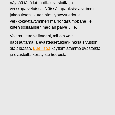
näyttää tällä tai muilla sivustoilla ja
05.02.2026
verkkopalveluissa. Näissä tapauksissa voimme
Fiskars Oyj Abp:n suunnattu
jakaa tietosi, kuten nimi, yhteystiedot ja
verkkokäyttäytyminen mainontakumppaneille,
maksuton osakeanti ehdollisen
kuten sosiaalisen median palveluille.
osakepalkkiojärjestelmän
Voit muuttaa valintaasi, milloin vain
perusteella
napsauttamalla evästeasetukset-linkkiä sivuston
alalaidassa.
Lue lisää
käyttämistämme evästeistä
ja evästeillä kerätyistä tiedoista.
Fiskars Oyj Abp
Pörssitiedote
5.2.2026 klo 8.50
Fiskars Oyj Abp:n suunnattu maksuton osakeanti
ehdollisen osakepalkkiojärjestelmän perusteella
Fiskars Oyj Abp:n hallitus on päättänyt suunnatusta
maksuttomasta osakeannista Fiskarsin ehdollisen
osakepalkkiojärjestelmän perusteella sitouttamisjakson