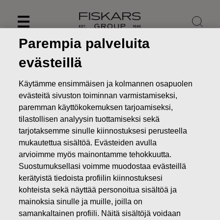
Skip
to
content
Parempia palveluita
evästeillä
Käytämme ensimmäisen ja kolmannen osapuolen
evästeitä sivuston toiminnan varmistamiseksi,
paremman käyttökokemuksen tarjoamiseksi,
tilastollisen analyysin tuottamiseksi sekä
tarjotaksemme sinulle kiinnostuksesi perusteella
mukautettua sisältöä. Evästeiden avulla
arvioimme myös mainontamme tehokkuutta.
Suostumuksellasi voimme muodostaa evästeillä
Uutiset
Fiskars Oyj Abp:n suunnattu maksuton osakeanti
kerätyistä tiedoista profiilin kiinnostuksesi
ehdollisen osakepalkkiojärjestelmän perusteella
kohteista sekä näyttää personoitua sisältöä ja
PÖRSSITIEDOTTEET
mainoksia sinulle ja muille, joilla on
samankaltainen profiili. Näitä sisältöjä voidaan