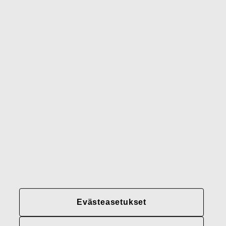
Waterford
Rörstrand
Gerber
Brändimme
Yhteystiedot
Fiskars
Fiskars
Fiskars
Vastuullisuus
Group
Group
Group
LinkedIn
Twitter
YouTube
Uramahdollisuudet
Sijoittajat
Uutiset
Tietoja meistä
Evästeasetukset
Fiskars Groupin