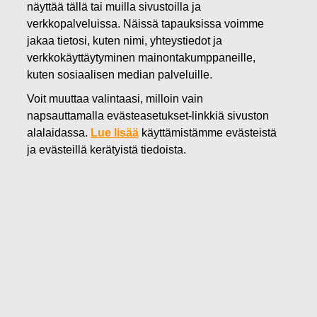
näyttää tällä tai muilla sivustoilla ja
04.02.2022
verkkopalveluissa. Näissä tapauksissa voimme
Fiskars Oyj Abp:n suunnattu
jakaa tietosi, kuten nimi, yhteystiedot ja
verkkokäyttäytyminen mainontakumppaneille,
maksuton osakeanti pitkän
kuten sosiaalisen median palveluille.
aikavälin kannustinjärjestelmän
Voit muuttaa valintaasi, milloin vain
2018–2022 perusteella
napsauttamalla evästeasetukset-linkkiä sivuston
alalaidassa.
Lue lisää
käyttämistämme evästeistä
ja evästeillä kerätyistä tiedoista.
Fiskars Oyj Abp
Pörssitiedote
4.2.2022 klo 8.55 (EET)
Fiskars Oyj Abp:n suunnattu maksuton osakeanti
pitkän aikavälin kannustinjärjestelmän 2018–2022
perusteella
Fiskars Oyj Abp:n hallitus on 3.2.2022 päättänyt
suunnatusta maksuttomasta osakeannista Fiskarsin pitkän