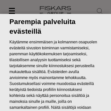
Skip
to
content
Parempia palveluita
evästeillä
Käytämme ensimmäisen ja kolmannen osapuolen
evästeitä sivuston toiminnan varmistamiseksi,
paremman käyttökokemuksen tarjoamiseksi,
tilastollisen analyysin tuottamiseksi sekä
tarjotaksemme sinulle kiinnostuksesi perusteella
mukautettua sisältöä. Evästeiden avulla
arvioimme myös mainontamme tehokkuutta.
Suostumuksellasi voimme muodostaa evästeillä
Uutiset
Fiskars Oyj Abp:n suunnattu maksuton osakeanti
kerätyistä tiedoista profiilin kiinnostuksesi
pitkän aikavälin kannustinjärjestelmän 2018–2022 perusteella
kohteista sekä näyttää personoitua sisältöä ja
PÖRSSITIEDOTTEET
mainoksia sinulle ja muille, joilla on
samankaltainen profiili. Näitä sisältöjä voidaan