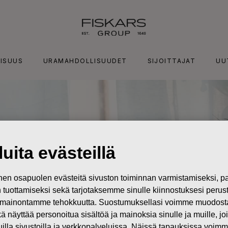
ISUUS
URAMAHDOLLISUUDET
SIJOITTAJAT
UU
uita evästeillä
n osapuolen evästeitä sivuston toiminnan varmistamiseksi,
in tuottamiseksi sekä tarjotaksemme sinulle kiinnostuksesi perus
mainontamme tehokkuutta. Suostumuksellasi voimme muodostaa e
kä näyttää personoitua sisältöä ja mainoksia sinulle ja muille, joi
muilla sivustoilla ja verkkopalveluissa. Näissä tapauksissa voimme