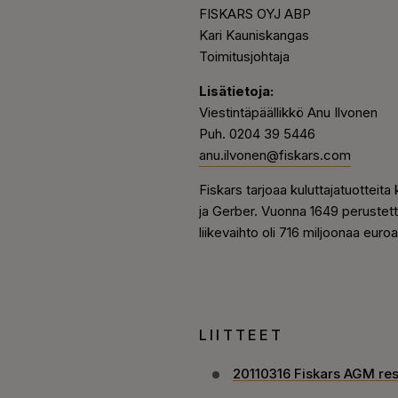
FISKARS OYJ ABP
Kari Kauniskangas
Toimitusjohtaja
Lisätietoja:
Viestintäpäällikkö Anu Ilvonen
Puh. 0204 39 5446
anu.ilvonen@fiskars.com
Fiskars tarjoaa kuluttajatuotteita 
ja Gerber. Vuonna 1649 perustett
liikevaihto oli 716 miljoonaa eur
LIITTEET
20110316 Fiskars AGM res