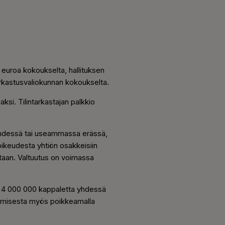
0 euroa kokoukselta, hallituksen
arkastusvaliokunnan kokoukselta.
aksi. Tilintarkastajan palkkio
yhdessä tai useammassa erässä,
ikeudesta yhtiön osakkeisiin
aan. Valtuutus on voimassa
n 4 000 000 kappaletta yhdessä
tamisesta myös poikkeamalla