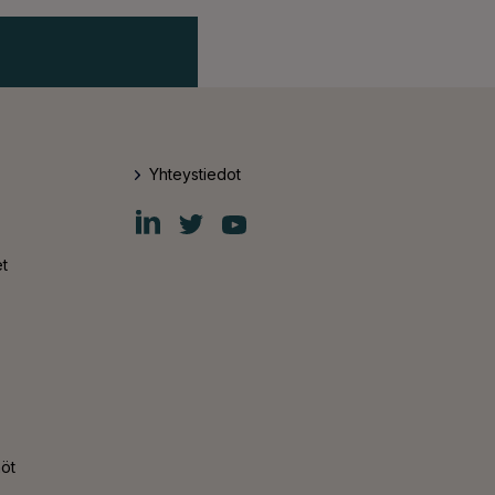
Yhteystiedot
Fiskars
Fiskars
Fiskars
Group
Group
Group
LinkedIn
Twitter
YouTube
t
nöt