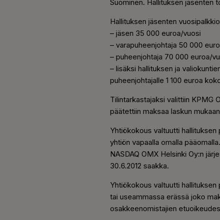
Suominen. Hallituksen jäsenten 
Hallituksen jäsenten vuosipalkkiot
– jäsen 35 000 euroa/vuosi
– varapuheenjohtaja 50 000 euro
– puheenjohtaja 70 000 euroa/vu
– lisäksi hallituksen ja valiokun
puheenjohtajalle 1 100 euroa kok
Tilintarkastajaksi valittiin KPMG 
päätettiin maksaa laskun mukaan
Yhtiökokous valtuutti hallituks
yhtiön vapaalla omalla pääomall
NASDAQ OMX Helsinki Oy:n järjes
30.6.2012 saakka.
Yhtiökokous valtuutti hallituks
tai useammassa erässä joko maks
osakkeenomistajien etuoikeudest