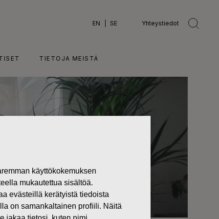
EN
SE
Yhteystiedot
TISET
TIETOJA MEISTÄ
 paremman käyttökokemuksen
teella mukautettua sisältöä.
västeillä kerätyistä tiedoista
lla on samankaltainen profiili. Näitä
 jakaa tietosi, kuten nimi,