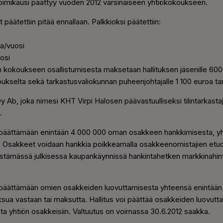
toimikausi päättyy vuoden 2012 varsinaiseen yhtiökokoukseen.
 päätettiin pitää ennallaan. Palkkioksi päätettiin:
a/vuosi
osi
tien kokoukseen osallistumisesta maksetaan hallituksen jäsenille 60
oukselta sekä tarkastusvaliokunnan puheenjohtajalle 1 100 euroa t
Oy Ab, joka nimesi KHT Virpi Halosen päävastuulliseksi tilintarkastaj
.
en päättämään enintään 4 000 000 oman osakkeen hankkimisesta, 
a. Osakkeet voidaan hankkia poikkeamalla osakkeenomistajien etuo
tämässä julkisessa kaupankäynnissä hankintahetken markkinahint
en päättämään omien osakkeiden luovuttamisesta yhteensä enintää
ua vastaan tai maksutta. Hallitus voi päättää osakkeiden luovut
a yhtiön osakkeisiin. Valtuutus on voimassa 30.6.2012 saakka.