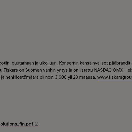
kotiin, puutarhaan ja ulkoiluun. Konsernin kansainväliset pääbrändit o
u Fiskars on Suomen vanhin yritys ja on listattu NASDAQ OMX Hels
oa ja henkilöstömäärä oli noin 3 600 yli 20 maassa.
www.fiskarsgroup
olutions_fin.pdf