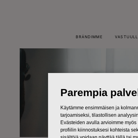
Skip
to
content
BRÄNDIMME
VASTUULL
Parempia palvel
Käytämme ensimmäisen ja kolmanne
tarjoamiseksi, tilastollisen analyys
Evästeiden avulla arvioimme myös 
profiilin kiinnostuksesi kohteista se
sisältöjä voidaan näyttää tällä tai 