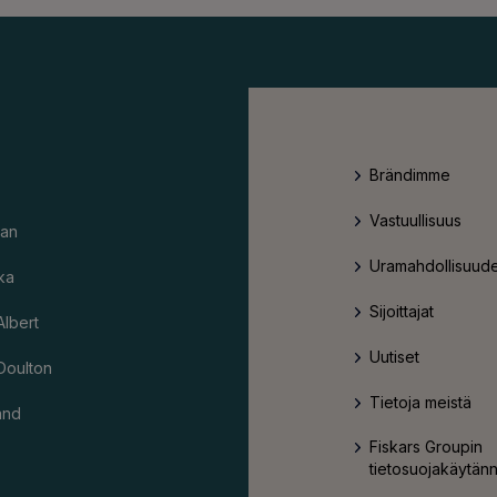
Brändimme
Vastuullisuus
an
Uramahdollisuude
ka
Sijoittajat
Albert
Uutiset
Doulton
Tietoja meistä
and
Fiskars Groupin
tietosuojakäytän