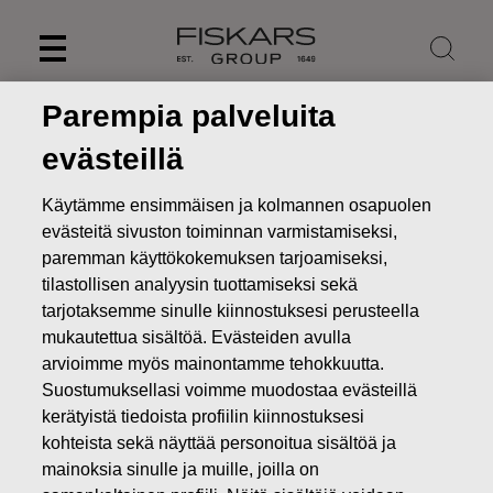
Skip
to
content
Parempia palveluita
evästeillä
Käytämme ensimmäisen ja kolmannen osapuolen
evästeitä sivuston toiminnan varmistamiseksi,
paremman käyttökokemuksen tarjoamiseksi,
tilastollisen analyysin tuottamiseksi sekä
tarjotaksemme sinulle kiinnostuksesi perusteella
mukautettua sisältöä. Evästeiden avulla
arvioimme myös mainontamme tehokkuutta.
Uutiset
Fiskars Oyj Abp:n vertailukelpoisen EBITAn kasvu
Suostumuksellasi voimme muodostaa evästeillä
vuonna 2020 epätodennäköistä COVID-19 takia
kerätyistä tiedoista profiilin kiinnostuksesi
kohteista sekä näyttää personoitua sisältöä ja
PÖRSSITIEDOTTEET
mainoksia sinulle ja muille, joilla on