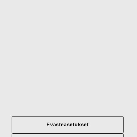
Waterford
Rörstrand
Gerber
Brändimme
Yhteystiedot
Fiskars
Fiskars
Fiskars
Vastuullisuus
Group
Group
Group
LinkedIn
Twitter
YouTube
Uramahdollisuudet
Sijoittajat
Uutiset
Tietoja meistä
Evästeasetukset
Fiskars Groupin
tietosuojakäytännöt