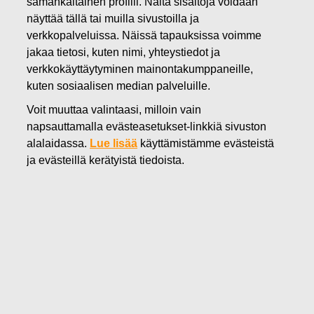
samankaltainen profiili. Näitä sisältöjä voidaan
19.03.2020
näyttää tällä tai muilla sivustoilla ja
Fiskars Oyj Abp:n
verkkopalveluissa. Näissä tapauksissa voimme
jakaa tietosi, kuten nimi, yhteystiedot ja
vertailukelpoisen EBITAn kasvu
verkkokäyttäytyminen mainontakumppaneille,
vuonna 2020 epätodennäköistä
kuten sosiaalisen median palveluille.
Voit muuttaa valintaasi, milloin vain
COVID-19 takia
napsauttamalla evästeasetukset-linkkiä sivuston
alalaidassa.
Lue lisää
käyttämistämme evästeistä
Fiskars Oyj Abp
ja evästeillä kerätyistä tiedoista.
Sisäpiiritieto
19.3.2020 klo 09.00 (EET)
Fiskars Oyj Abp:n vertailukelpoisen EBITAn kasvu
vuonna 2020 epätodennäköistä COVID-19 takia