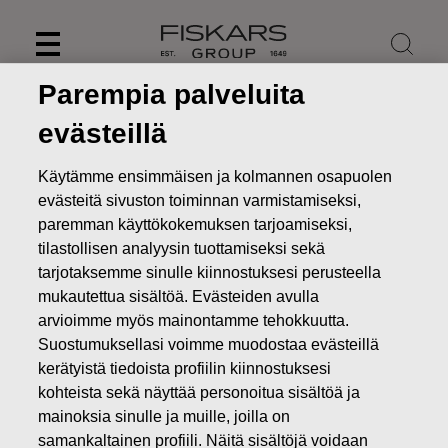
Skip
to
content
Parempia palveluita
evästeillä
Käytämme ensimmäisen ja kolmannen osapuolen
evästeitä sivuston toiminnan varmistamiseksi,
paremman käyttökokemuksen tarjoamiseksi,
tilastollisen analyysin tuottamiseksi sekä
tarjotaksemme sinulle kiinnostuksesi perusteella
mukautettua sisältöä. Evästeiden avulla
arvioimme myös mainontamme tehokkuutta.
Suostumuksellasi voimme muodostaa evästeillä
Uutiset
Fiskars Oyj Abp:n vuosikertomus vuodelta 2025 on
julkaistu
kerätyistä tiedoista profiilin kiinnostuksesi
kohteista sekä näyttää personoitua sisältöä ja
PÖRSSITIEDOTTEET
mainoksia sinulle ja muille, joilla on
samankaltainen profiili. Näitä sisältöjä voidaan