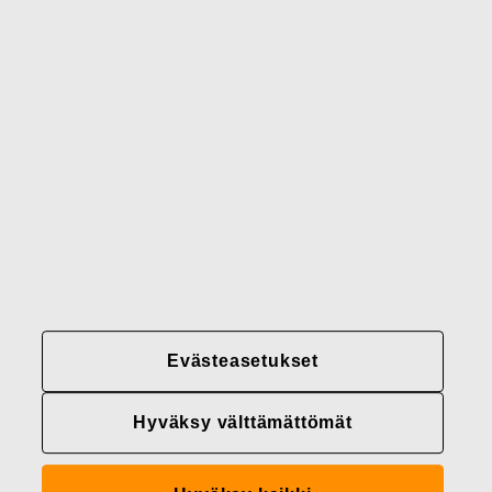
Brändimme
Yhteystiedot
Fiskars
Fiskars
Fiskars
Vastuullisuus
Group
Group
Group
LinkedIn
Twitter
YouTube
Uramahdollisuudet
Sijoittajat
Uutiset
Tietoja meistä
Evästeasetukset
Fiskars Groupin
tietosuojakäytännöt
Hyväksy välttämättömät
Evästeasetukset