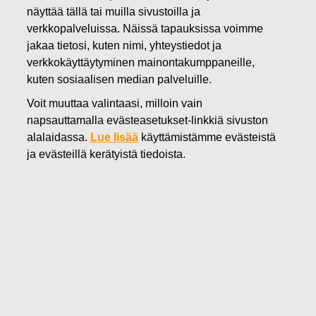
näyttää tällä tai muilla sivustoilla ja
16.02.2026
verkkopalveluissa. Näissä tapauksissa voimme
Fiskars Oyj Abp:n
jakaa tietosi, kuten nimi, yhteystiedot ja
vuosikertomus vuodelta 2025 on
verkkokäyttäytyminen mainontakumppaneille,
kuten sosiaalisen median palveluille.
julkaistu
Voit muuttaa valintaasi, milloin vain
napsauttamalla evästeasetukset-linkkiä sivuston
Fiskars Oyj Abp
alalaidassa.
Lue lisää
käyttämistämme evästeistä
Pörssitiedote
ja evästeillä kerätyistä tiedoista.
16.2.2026 klo 10.30
Fiskars Oyj Abp:n vuosikertomus vuodelta 2025 on
julkaistu
Fiskars Oyj Abp on tänään julkaissut vuosikertomuksen
vuodelta 2025. Vuosikertomus 2025 sisältää hallituksen
toimintakertomuksen ja kestävyysselvityksen,
tilinpäätöksen ja tilintarkastuskertomuksen sekä
kestävyysraportin varmennuskertomuksen, selvityksen