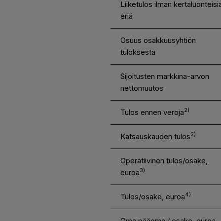
Liiketulos ilman kertaluonteisi
eriä
Osuus osakkuusyhtiön
tuloksesta
Sijoitusten markkina-arvon
nettomuutos
2)
Tulos ennen veroja
2)
Katsauskauden tulos
Operatiivinen tulos/osake,
3)
euroa
4)
Tulos/osake, euroa
Oma pääoma / osake, euroa