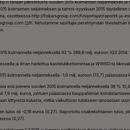
 Abp:n tänään julkistetusta vuoden 2015 kolmannen neljänneksen j
015 kolmannen neljänneksen ja tammi-syyskuun 2015 täydellinen 
eenä, osoitteessa
http://fiskarsgroup.com/fi/sijoittajat/raportit-ja-
rsgroup.com
/fi. Kehotamme sijoittajia perehtymään tiivistelmän l
n.
015 kolmannella neljänneksellä 62 % 288,8 milj. euroon (Q3 2014: 
kursseilla ja ilman hankittua kasteluliiketoimintaa ja WWRD:tä liikev
15 kolmannella neljänneksellä -1,6 milj. euroon (13,7) pääasiassa k
eisia eriä pieneni vuoden 2015 kolmannella neljänneksellä 38 % 10,
li 7,8 milj. euroa, johtuen pääasiassa kauppahinnan kohdistamiseen l
 liittyvistä kuluista, mitkä vaikuttavat tulokseen ainoastaan vuo
n tulos oli -0,18 euroa (0,27). Raportoitu osakekohtainen tulos, jo
euroa (0,27).
ökseen 1.7.2015 ja laajensi portfoliotaan ikonisiin ja ylellisiin kod