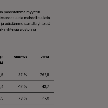
kun panostamme myyntiin.
nistaneet uusia mahdollisuuksia
n ja edistämme samalla yhteisiä
kä yhteisiä alustoja ja
Q3
Muutos
2014
14
,5
37 %
767,5
,4
-17 %
42,7
,5
73 %
-17,0