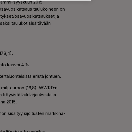
a tammi-syyskuun 2015
osavuosikatsaus taulukoineen on
esitykset/osavuosikatsaukset
ja
isäksi taulukot sisältävään
178,4).
aihto kasvoi 4 %.
ertaluonteisista eristä johtuen.
4 milj. euroon (16,8). WWRD:n
iittyvistä kulukirjauksista ja
nna 2015.
hon sisältyy sijoitusten markkina-
in lifestyle-brändeihin.