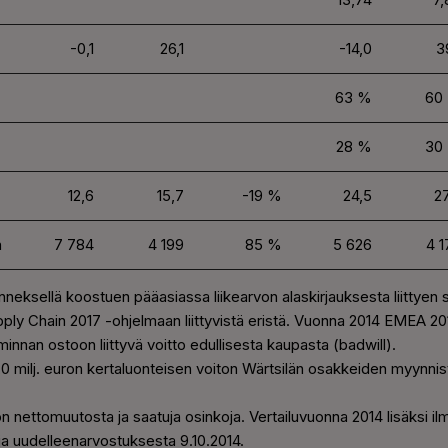
-0,1
26,1
-14,0
3
63 %
60
28 %
30
12,6
15,7
-19 %
24,5
27
n
7 784
4 199
85 %
5 626
4 1
neksellä koostuen pääasiassa liikearvon alaskirjauksesta liittyen 
Supply Chain 2017 -ohjelmaan liittyvistä eristä. Vuonna 2014 EMEA 
minnan ostoon liittyvä voitto edullisesta kaupasta (badwill).
6,0 milj. euron kertaluonteisen voiton Wärtsilän osakkeiden myynni
n nettomuutosta ja saatuja osinkoja. Vertailuvuonna 2014 lisäksi il
a uudelleenarvostuksesta 9.10.2014.