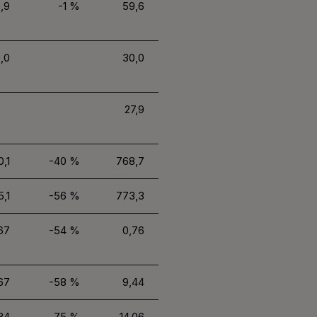
,9
-1 %
59,6
,0
30,0
27,9
0,1
-40 %
768,7
5,1
-56 %
773,3
67
-54 %
0,76
67
-58 %
9,44
84
75 %
14,06