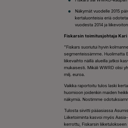
Näkymät vuodelle 2015 päivi
kertaluonteisia eriä odote
vuodesta 2014 ja liikevoito
Fiskarsin toimitusjohtaja Kar
”Fiskars suoriutui hyvin kolmann
segmenteissämme. Huolimatta Euro
liikevaihto näillä alueilla jatko
mukaisesti. Mikäli WWRD olisi yhd
milj. euroa.
Vaikka raportoitu tulos laski ker
huomioon joidenkin maiden heikk
näkymiä. Nostimme odotuksiamme 
Tulosta siivitti pääasiassa Asumis
Liiketoiminta kasvoi myös Aasia
kerrottu, Fiskarsin liiketuloksee