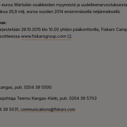
25 euroa Wärtsilän osakkeiden myynnistä ja uudelleenarvostuksesta
nkoa 26,9 milj. euroa vuoden 2014 ensimmäisellä neljänneksellä.
uus:
 järjestetään 28.10.2015 klo 10.00 yhtiön pääkonttorilla, Fiskars Ca
osoitteessa
www.fiskarsgroup.com
.
skangas, puh. 0204 39 5500
alousjohtaja Teemu Kangas-Kärki, puh. 0204 39 5703
04 39 5031,
communications@fiskars.com