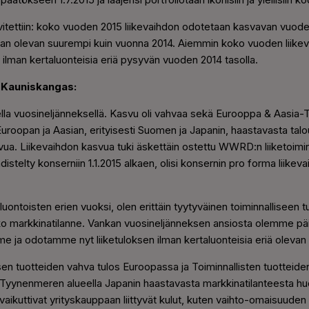
tettiin: koko vuoden 2015 liikevaihdon odotetaan kasvavan vuodest
taan olevan suurempi kuin vuonna 2014. Aiemmin koko vuoden liike
n ilman kertaluonteisia eriä pysyvän vuoden 2014 tasolla.
i Kauniskangas:
ella vuosineljänneksellä. Kasvu oli vahvaa sekä Eurooppa & Aasia-
opan ja Aasian, erityisesti Suomen ja Japanin, haastavasta taloude
i kasvua. Liikevaihdon kasvua tuki äskettäin ostettu WWRD:n liiketo
istelty konserniin 1.1.2015 alkaen, olisi konsernin pro forma liike
taluontoisten erien vuoksi, olen erittäin tyytyväinen toiminnallisee
o markkinatilanne. Vankan vuosineljänneksen ansiosta olemme pä
ja odotamme nyt liiketuloksen ilman kertaluonteisia eriä olevan
en tuotteiden vahva tulos Euroopassa ja Toiminnallisten tuotteiden v
-Tyynenmeren alueella Japanin haastavasta markkinatilanteesta hu
n vaikuttivat yrityskauppaan liittyvät kulut, kuten vaihto-omaisuud