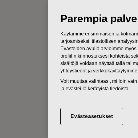
Uutiset
Parempia palvel
PÖRSSITIEDOTTEET
Käytämme ensimmäisen ja kolmanne
28.10.2015
tarjoamiseksi, tilastollisen analyys
Fiskarsin ko
Evästeiden avulla arvioimme myös 
profiilin kiinnostuksesi kohteista se
myynnin kasv
sisältöjä voidaan näyttää tällä tai 
yhteystiedot ja verkkokäyttäytymin
vuoden 2015 
Voit muuttaa valintaasi, milloin va
ja evästeillä kerätyistä tiedoista.
Fiskars Oyj Abp
Osavuosikatsaus
28.10.2015 klo 8.30 EET
Evästeasetukset
Fiskarsin kolmas vuosineljännes 