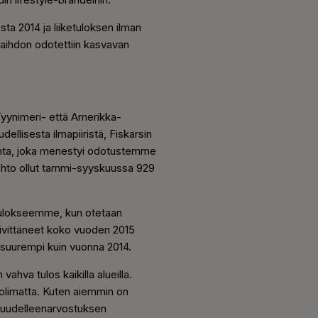
a 2014 ja liiketuloksen ilman
vaihdon odotettiin kasvavan
Tyynimeri- että Amerikka-
llisesta ilmapiiristä, Fiskarsin
iminta, joka menestyi odotustemme
vaihto ollut tammi-syyskuussa 929
n tulokseemme, kun otetaan
ivittäneet koko vuoden 2015
 suurempi kuin vuonna 2014.
ahva tulos kaikilla alueilla.
olimatta. Kuten aiemmin on
en uudelleenarvostuksen