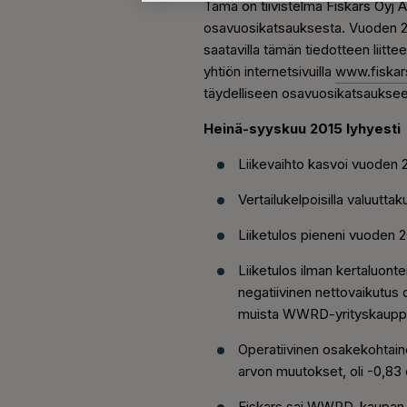
Tämä on tiivistelmä Fiskars Oyj
osavuosikatsauksesta. Vuoden 2
saatavilla tämän tiedotteen liitt
yhtiön internetsivuilla
www.fiska
täydelliseen osavuosikatsauksee
Heinä-syyskuu 2015 lyhyesti
Liikevaihto kasvoi vuoden 2
Vertailukelpoisilla valuutta
Liiketulos pieneni vuoden 20
Liiketulos ilman kertaluont
negatiivinen nettovaikutus o
muista WWRD-yrityskauppaan
Operatiivinen osakekohtaine
arvon muutokset, oli -0,83 
Fiskars sai WWRD-kaupan päät