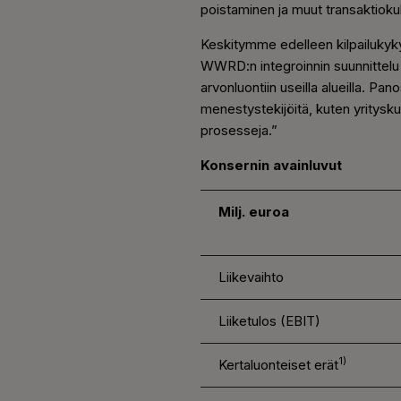
poistaminen ja muut transaktiokul
Keskitymme edelleen kilpailukyk
WWRD:n integroinnin suunnittelu 
arvonluontiin useilla alueilla. 
menestystekijöitä, kuten yritysku
prosesseja.”
Konsernin avainluvut
Milj. euroa
Liikevaihto
Liiketulos (EBIT)
1)
Kertaluonteiset erät