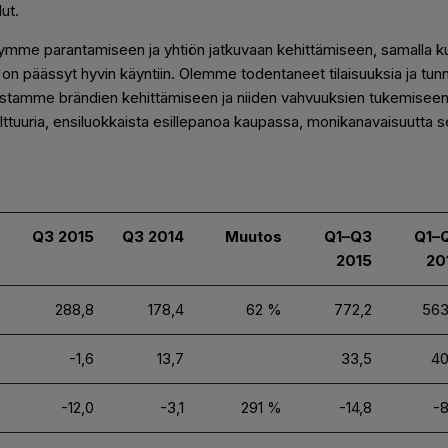
ut.
ymme parantamiseen ja yhtiön jatkuvaan kehittämiseen, samalla 
on päässyt hyvin käyntiin. Olemme todentaneet tilaisuuksia ja tun
Panostamme brändien kehittämiseen ja niiden vahvuuksien tukemisee
lttuuria, ensiluokkaista esillepanoa kaupassa, monikanavaisuutta se
Q3 2015
Q3 2014
Muutos
Q1–Q3
Q1–
2015
20
288,8
178,4
62 %
772,2
563
-1,6
13,7
33,5
40
-12,0
-3,1
291 %
-14,8
-8