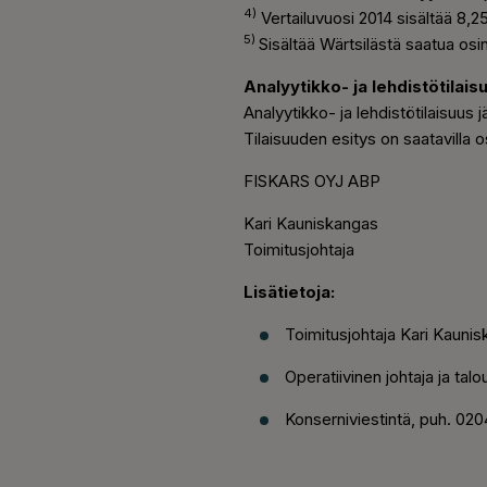
4)
Vertailuvuosi 2014 sisältää 8,
5)
Sisältää Wärtsilästä saatua osi
Analyytikko- ja lehdistötilais
Analyytikko- ja lehdistötilaisuus
Tilaisuuden esitys on saatavilla 
FISKARS OYJ ABP
Kari Kauniskangas
Toimitusjohtaja
Lisätietoja:
Toimitusjohtaja Kari Kauni
Operatiivinen johtaja ja t
Konserniviestintä, puh. 02