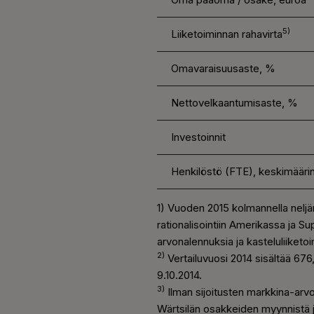
5)
Liiketoiminnan rahavirta
Omavaraisuusaste, %
Nettovelkaantumisaste, %
Investoinnit
Henkilöstö (FTE), keskimääri
1) Vuoden 2015 kolmannella neljän
rationalisointiin Amerikassa ja 
arvonalennuksia ja kasteluliiketoi
2)
Vertailuvuosi 2014 sisältää 67
9.10.2014.
3)
Ilman sijoitusten markkina-arvo
Wärtsilän osakkeiden myynnistä j