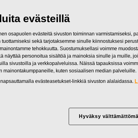
Fiskarsin kolmas vuosineljännes 2015: Vahva myynnin kasvu ja hyvä 
uita evästeillä
n osapuolen evästeitä sivuston toiminnan varmistamiseksi,
in tuottamiseksi sekä tarjotaksemme sinulle kiinnostuksesi perus
lmas vuosineljännes 2015: 
mainontamme tehokkuutta. Suostumuksellasi voimme muodostaa e
kä näyttää personoitua sisältöä ja mainoksia sinulle ja muille, joi
u ja hyvä ydinliiketoiminn
muilla sivustoilla ja verkkopalveluissa. Näissä tapauksissa voimme
en mainontakumppaneille, kuten sosiaalisen median palveluille.
näkymiä päivitetty
in napsauttamalla evästeasetukset-linkkiä sivuston alalaidassa.
L
Hyväksy välttämättömä
2015: Vahva myynnin kasvu ja hyvä ydinliiketoiminnan suoritus, vu