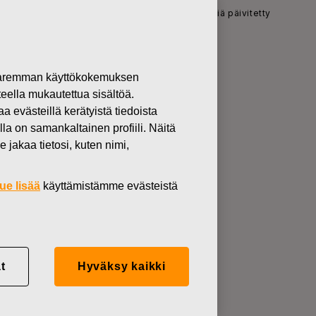
ydinliiketoiminnan suoritus, vuoden 2015 näkymiä päivitetty
 paremman käyttökokemuksen
teella mukautettua sisältöä.
Vahva
västeillä kerätyistä tiedoista
lla on samankaltainen profiili. Näitä
an suoritus,
 jakaa tietosi, kuten nimi,
ue lisää
käyttämistämme evästeistä
t
Hyväksy kaikki
oden 2015 näkymiä päivitetty