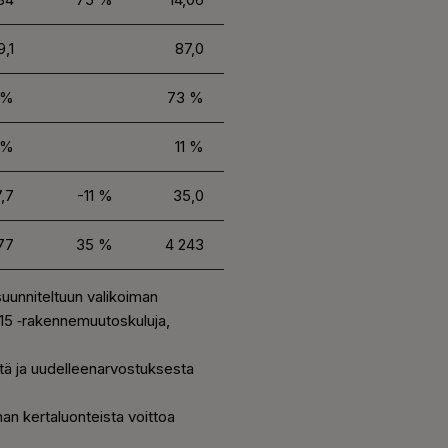
9,1
87,0
 %
73 %
 %
11 %
,7
-11 %
35,0
77
35 %
4 243
suunniteltuun valikoiman
2015 ‑rakennemuutoskuluja,
stä ja uudelleenarvostuksesta
man kertaluonteista voittoa