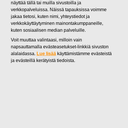
näyttää tällä tai muilla sivustoilla ja
29.10.2021
verkkopalveluissa. Näissä tapauksissa voimme
Fiskarsin taloudellinen
jakaa tietosi, kuten nimi, yhteystiedot ja
verkkokäyttäytyminen mainontakumppaneille,
raportointi ja yhtiökokous
kuten sosiaalisen median palveluille.
vuonna 2022
Voit muuttaa valintaasi, milloin vain
napsauttamalla evästeasetukset-linkkiä sivuston
alalaidassa.
Lue lisää
käyttämistämme evästeistä
Fiskars Oyj Abp
ja evästeillä kerätyistä tiedoista.
Pörssitiedote
29.10.2021 klo 8.45 EEST
Fiskarsin taloudellinen raportointi ja yhtiökokous
vuonna 2022
Fiskars Oyj Abp julkaisee taloudelliset katsaukset vuonna
2022 seuraavasti:
Tilinpäätöstiedote vuodelta 2021 – 4.2.2022