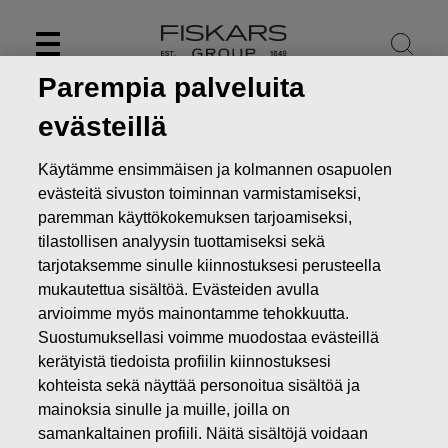
Skip
to
content
Parempia palveluita
evästeillä
Käytämme ensimmäisen ja kolmannen osapuolen
evästeitä sivuston toiminnan varmistamiseksi,
paremman käyttökokemuksen tarjoamiseksi,
tilastollisen analyysin tuottamiseksi sekä
tarjotaksemme sinulle kiinnostuksesi perusteella
mukautettua sisältöä. Evästeiden avulla
arvioimme myös mainontamme tehokkuutta.
Suostumuksellasi voimme muodostaa evästeillä
Uutiset
Fiskarsin taloudellinen raportointi ja yhtiökokous
kerätyistä tiedoista profiilin kiinnostuksesi
vuonna 2022
kohteista sekä näyttää personoitua sisältöä ja
PÖRSSITIEDOTTEET
mainoksia sinulle ja muille, joilla on
samankaltainen profiili. Näitä sisältöjä voidaan