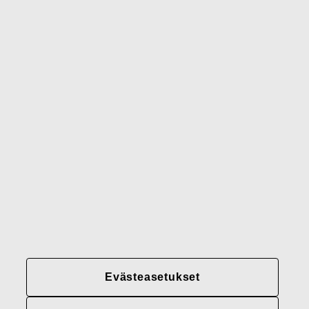
Waterford
Rörstrand
Gerber
Brändimme
Yhteystiedot
Fiskars
Fiskars
Fiskars
Vastuullisuus
Group
Group
Group
LinkedIn
Twitter
YouTube
Uramahdollisuudet
Sijoittajat
Uutiset
Tietoja meistä
Evästeasetukset
Fiskars Groupin