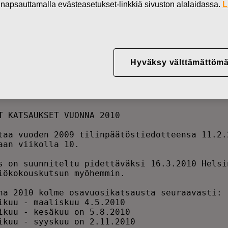
in napsauttamalla evästeasetukset-linkkiä sivuston alalaidassa.
L
Hyväksy välttämättömä
oudelliset katsaukset 2010
T KATSAUKSET VUONNA 2010                      
taa vuoden 2009 tilinpäätöstiedotteensa 11.2.2
aan viikolla 10.                              
s on suunniteltu pidettäväksi 16.3.2010 Helsin
iökokouskutsun myöhemmin.                     
na 2010 kolme osavuosikatsausta seuraavasti:  
ikuu - maaliskuu 4.5.2010                     
ikuu - kesäkuu on 5.8.2010                    
ikuu - syyskuu on 2.11.2010                   