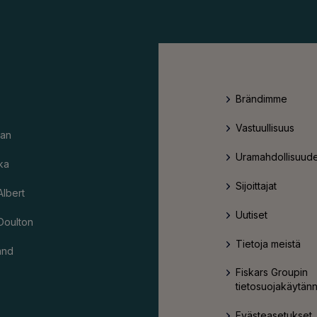
Brändimme
Vastuullisuus
an
Uramahdollisuude
ka
Sijoittajat
Albert
Uutiset
Doulton
Tietoja meistä
and
Fiskars Groupin
tietosuojakäytän
Evästeasetukset