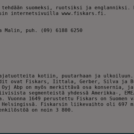
 tehdään suomeksi, ruotsiksi ja englanniksi. N
sin internetsivuilla www.fiskars.fi.          
                                              
a Malin, puh. (09) 6188 6250                  
                                              
                                              
                                              
ajatuotteita kotiin, puutarhaan ja ulkoiluun. 
dit ovat Fiskars, Iittala, Gerber, Silva ja Bu
 Oyj Abp on myös merkittävä osa konsernia, ja 
iivisista segmenteistä yhdessä Amerikka-, EMEA
a. Vuonna 1649 perustettu Fiskars on Suomen va
 Helsingissä. Fiskarsin liikevaihto oli 697 mi
enkilöstöä on noin 3 800.                     