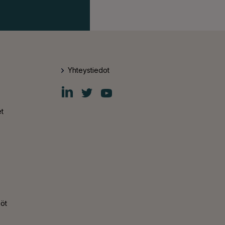
Yhteystiedot
Fiskars
Fiskars
Fiskars
Group
Group
Group
LinkedIn
Twitter
YouTube
t
nöt