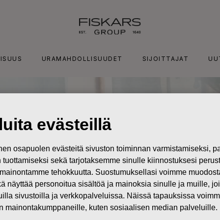
ISUUS
URAMAHDOLLISUUDET
SIJOITTAJAT
UU
uita evästeillä
n osapuolen evästeitä sivuston toiminnan varmistamiseksi,
in tuottamiseksi sekä tarjotaksemme sinulle kiinnostuksesi perus
mainontamme tehokkuutta. Suostumuksellasi voimme muodostaa e
kä näyttää personoitua sisältöä ja mainoksia sinulle ja muille, joi
muilla sivustoilla ja verkkopalveluissa. Näissä tapauksissa voimme
en mainontakumppaneille, kuten sosiaalisen median palveluille.