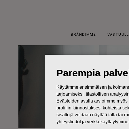
Skip
to
content
BRÄNDIMME
VASTUULL
Parempia palvel
Käytämme ensimmäisen ja kolmanne
tarjoamiseksi, tilastollisen analyys
Evästeiden avulla arvioimme myös 
profiilin kiinnostuksesi kohteista se
sisältöjä voidaan näyttää tällä tai 
yhteystiedot ja verkkokäyttäytymin