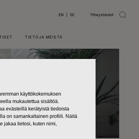
EN
SE
Yhteystiedot
TISET
TIETOJA MEISTÄ
 paremman käyttökokemuksen
teella mukautettua sisältöä.
västeillä kerätyistä tiedoista
lla on samankaltainen profiili. Näitä
 jakaa tietosi, kuten nimi,