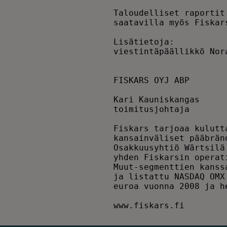
Taloudelliset raportit
saatavilla myös Fiskar
Lisätietoja:          
viestintäpäällikkö Nor
FISKARS OYJ ABP       
Kari Kauniskangas     
toimitusjohtaja       
Fiskars tarjoaa kulutt
kansainväliset pääbrän
Osakkuusyhtiö Wärtsilä
yhden Fiskarsin operat
Muut-segmenttien kanss
ja listattu NASDAQ OMX
euroa vuonna 2008 ja h