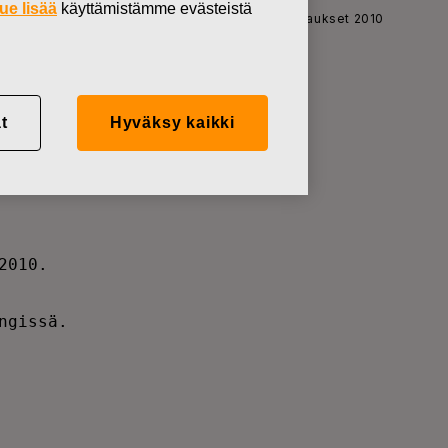
ue lisää
käyttämistämme evästeistä
Uutiset
Fiskarsin taloudelliset katsaukset 2010
t
Hyväksy kaikki
            

010.        

            

gissä.      

            

            

            

            

            
