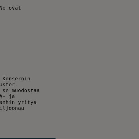
e ovat      

            

            

            

            

            

            

Konsernin   

ster.       

se muodostaa

- ja        

nhin yritys 

ljoonaa     

            
