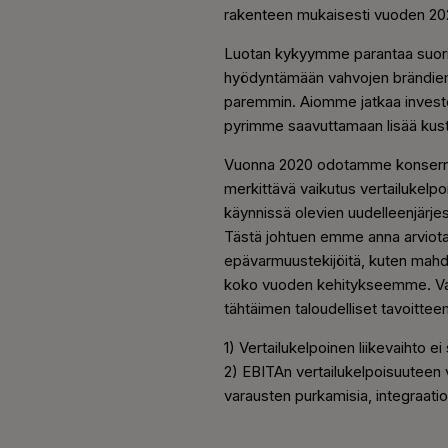
rakenteen mukaisesti vuoden 2
Luotan kykyymme parantaa suorit
hyödyntämään vahvojen brändiemm
paremmin. Aiomme jatkaa investoin
pyrimme saavuttamaan lisää kust
Vuonna 2020 odotamme konserni
merkittävä vaikutus vertailuke
käynnissä olevien uudelleenjärj
Tästä johtuen emme anna arviota v
epävarmuustekijöitä, kuten mahdol
koko vuoden kehitykseemme. Vaik
tähtäimen taloudelliset tavoitte
1) Vertailukelpoinen liikevaihto ei
2) EBITAn vertailukelpoisuuteen va
varausten purkamisia, integraatiot