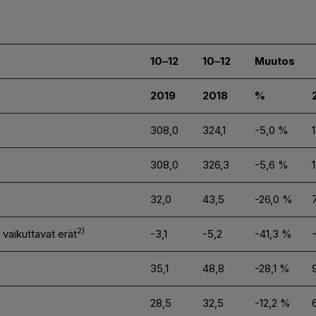
10‒12
10‒12
Muutos
2019
2018
%
308,0
324,1
-5,0 %
308,0
326,3
-5,6 %
32,0
43,5
-26,0 %
2)
 vaikuttavat erät
-3,1
-5,2
-41,3 %
35,1
48,8
-28,1 %
28,5
32,5
-12,2 %