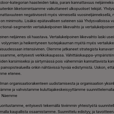
tdoor-kategorian haasteiden takia, parani kannattavuus neljännek
 kuitenkin liiketoimintaamme vaikuttaneet ulkopuoliset tekijät.
Yhdysv
 kannattavuuteen negatiivisesti myös viimeisellä vuosineljänneksellä
t on minimoitu.
Lisäksi epätavallisen sateinen sää Yhdysvalloissa v
tional-segmentin vertailukelpoinen liikevaihto ja vertailukelpoine
en neljännes oli haastava. Vertailukelpoinen liikevaihto laski usei
n volyymien ja heikentyneen tuotejakauman myötä myös vertailukel
isuudessaan intensiivinen. Olemme jatkaneet strategista kanavamuut
vassamme, erityisesti verkkokaupassa. Vähittäiskauppa-ympärist
öiden karsimiseksi ja siirtymässä pois vähemmän kannattavista k
painopistealueilla onkin nähtävissä hyvää edistymistä. Uskon, e
mme etenee.
lman organisaatiorakenteen uudistamisesta ja organisaation yksink
yämme ja vahvistamme kuluttajakeskeisyyttämme suunnittelemalla
ta. Näemme
ritustamme, erityisesti tekemällä tiiviimmin yhteistyötä suunnitel
malla kaupallista osaamistamme. Suunnittelu edistyy, ja tavoitte