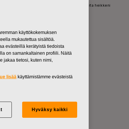
hto ja vertailukelpoinen EBITA laskivat, rahavirta heikkeni
 paremman käyttökokemuksen
teella mukautettua sisältöä.
 2019:
västeillä kerätyistä tiedoista
lla on samankaltainen profiili. Näitä
ukelpoinen
 jakaa tietosi, kuten nimi,
ue lisää
käyttämistämme evästeistä
t
Hyväksy kaikki
EBITA laskivat, rahavirta