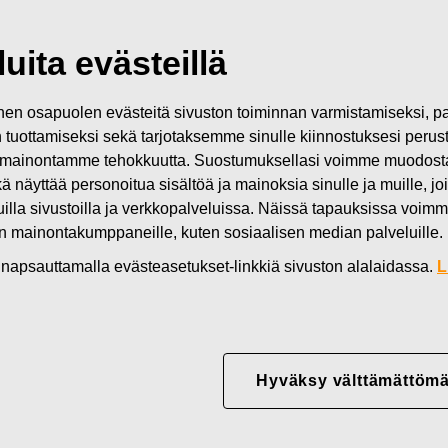
iset
FISKARSIN TILINPÄÄTÖSTIEDOTE 2019: Vertailukelpoinen liikevai
uita evästeillä
n osapuolen evästeitä sivuston toiminnan varmistamiseksi,
in tuottamiseksi sekä tarjotaksemme sinulle kiinnostuksesi perus
 TILINPÄÄTÖSTIEDOTE
mainontamme tehokkuutta. Suostumuksellasi voimme muodostaa e
kä näyttää personoitua sisältöä ja mainoksia sinulle ja muille, joi
inen liikevaihto ja vertail
muilla sivustoilla ja verkkopalveluissa. Näissä tapauksissa voimme
en mainontakumppaneille, kuten sosiaalisen median palveluille.
t, rahavirta heikkeni
in napsauttamalla evästeasetukset-linkkiä sivuston alalaidassa.
L
Hyväksy välttämättömä
 2019: Vertailukelpoinen liikevaihto ja vertailukelpoinen 