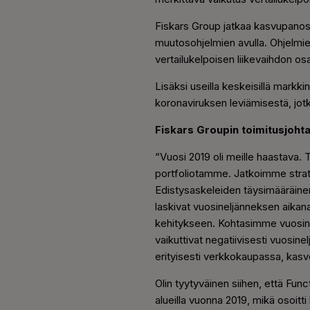
Fiskars Group jatkaa kasvupanost
muutosohjelmien avulla. Ohjelmi
vertailukelpoisen liikevaihdon os
Lisäksi useilla keskeisillä markk
koronaviruksen leviämisestä, jot
Fiskars Groupin toimitusjoht
“
Vuosi 2019 oli meille haastava.
portfoliotamme. Jatkoimme strat
Edistysaskeleiden täysimääräinen v
laskivat vuosineljänneksen aikan
kehitykseen. Kohtasimme vuosinelj
vaikuttivat negatiivisesti vuosin
erityisesti verkkokaupassa, kas
Olin tyytyväinen siihen, että Fun
alueilla vuonna 2019, mikä osoitt