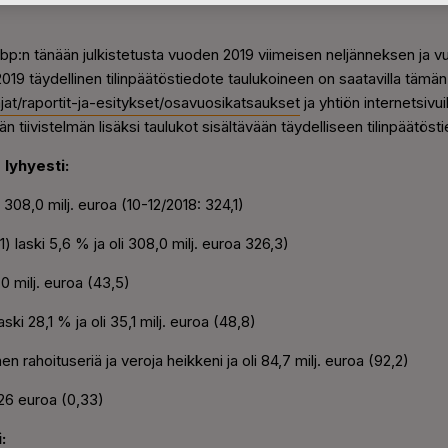
Abp:n tänään julkistetusta vuoden 2019 viimeisen neljänneksen ja 
019 täydellinen tilinpäätöstiedote taulukoineen on saatavilla tämän
tajat/raportit-ja-esitykset/osavuosikatsaukset
ja yhtiön internetsivui
 tiivistelmän lisäksi taulukot sisältävään täydelliseen tilinpäätös
lyhyesti:
i 308,0 milj. euroa (10-12/2018: 324,1)
1) laski 5,6 % ja oli 308,0 milj. euroa 326,3)
,0 milj. euroa (43,5)
ki 28,1 % ja oli 35,1 milj. euroa (48,8)
n rahoituseriä ja veroja heikkeni ja oli 84,7 milj. euroa (92,2)
,26 euroa (0,33)
: