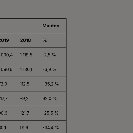
Muutos
2019
2018
%
1 090,4
1 118,5
-2,5 %
1 086,6
1 130,1
-3,9 %
72,9
112,5
-35,2 %
-17,7
-9,2
92,0 %
90,6
121,7
-25,5 %
60,1
91,6
-34,4 %