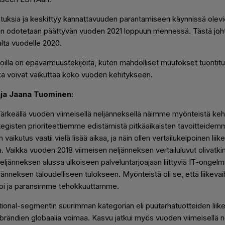
uksia ja keskittyy kannattavuuden parantamiseen käynnissä olevie
en odotetaan päättyvän vuoden 2021 loppuun mennessä. Tästä johtu
alta vuodelle 2020.
inoilla on epävarmuustekijöitä, kuten mahdolliset muutokset tuontitu
ka voivat vaikuttaa koko vuoden kehitykseen.
aja Jaana Tuominen:
 Tärkeällä vuoden viimeisellä neljänneksellä näimme myönteistä ke
egisten prioriteettiemme edistämistä pitkäaikaisten tavoitteidem
aikutus vaatii vielä lisää aikaa, ja näin ollen vertailukelpoinen lii
a. Vaikka vuoden 2018 viimeisen neljänneksen vertailuluvut olivatk
änneksen alussa ulkoiseen palveluntarjoajaan liittyviä IT-ongelmia,
eljänneksen taloudelliseen tulokseen. Myönteistä oli se, että liike
voi ja paransimme tehokkuuttamme.
ctional-segmentin suurimman kategorian eli puutarhatuotteiden liik
i brändien globaalia voimaa. Kasvu jatkui myös vuoden viimeisellä ne