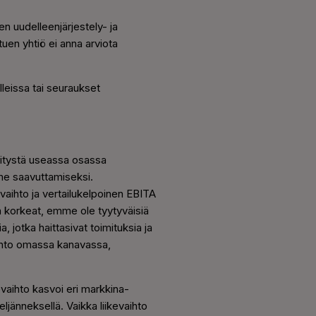
n uudelleenjärjestely- ja
en yhtiö ei anna arviota
lleissa tai seuraukset
hitystä useassa osassa
me saavuttamiseksi.
kevaihto ja vertailukelpoinen EBITA
in korkeat, emme ole tyytyväisiä
 jotka haittasivat toimituksia ja
vaihto omassa kanavassa,
evaihto kasvoi eri markkina-
ljänneksellä. Vaikka liikevaihto