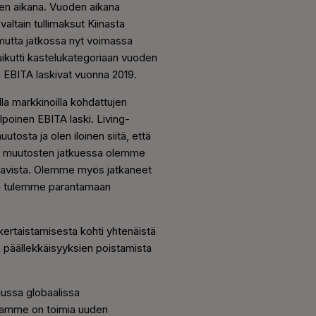
sen aikana. Vuoden aikana
altain tullimaksut Kiinasta
, mutta jatkossa nyt voimassa
aikutti kastelukategoriaan vuoden
n EBITA laskivat vuonna 2019.
lla markkinoilla kohdattujen
poinen EBITA laski. Living-
osta ja olen iloinen siitä, että
ön muutosten jatkuessa olemme
anavista. Olemme myös jatkaneet
ttä tulemme parantamaan
ertaistamisesta kohti yhtenäistä
 päällekkäisyyksien poistamista
lussa globaalissa
enamme on toimia uuden