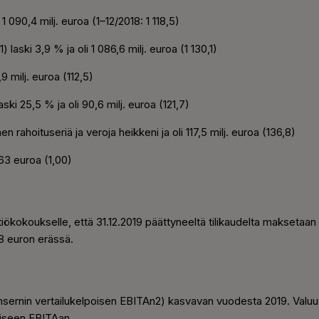
 1 090,4 milj. euroa (1–12/2018: 1 118,5)
) laski 3,9 % ja oli 1 086,6 milj. euroa (1 130,1)
9 milj. euroa (112,5)
ski 25,5 % ja oli 90,6 milj. euroa (121,7)
n rahoituseriä ja veroja heikkeni ja oli 117,5 milj. euroa (136,8)
63 euroa (1,00)
htiökokoukselle, että 31.12.2019 päättyneeltä tilikaudelta maksetaa
 euron erässä.
ernin vertailukelpoisen EBITAn2) kasvavan vuodesta 2019. Valuutt
oiseen EBITAan.