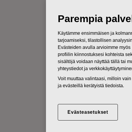
Uut
Parempia palvel
PÖRSSITIEDOTTEET
Käytämme ensimmäisen ja kolmanne
05.02.2020
tarjoamiseksi, tilastollisen analyys
FISKARSIN
Evästeiden avulla arvioimme myös 
profiilin kiinnostuksesi kohteista se
Vertailukelpo
sisältöjä voidaan näyttää tällä tai 
yhteystiedot ja verkkokäyttäytymin
EBITA laskiva
Voit muuttaa valintaasi, milloin va
ja evästeillä kerätyistä tiedoista.
Fiskars Oyj Abp
Tilinpäätöstiedote
5.2.2020 klo 8.30 EET
Evästeasetukset
FISKARSIN TILINPÄÄTÖSTIEDOTE