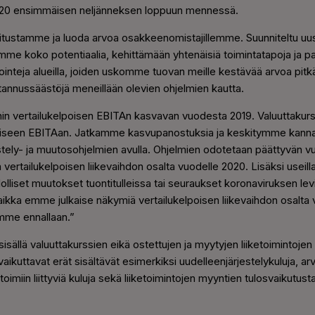
020 ensimmäisen neljänneksen loppuun mennessä.
ustamme ja luoda arvoa osakkeenomistajillemme. Suunniteltu uus
e koko potentiaalia, kehittämään yhtenäisiä toimintatapoja ja 
teja alueilla, joiden uskomme tuovan meille kestävää arvoa pitkäll
annussäästöjä meneillään olevien ohjelmien kautta.
n vertailukelpoisen EBITAn
kasvavan vuodesta 2019. Valuuttakurss
lpoiseen EBITAan. Jatkamme kasvupanostuksia ja keskitymme kan
estely- ja muutosohjelmien avulla. Ohjelmien odotetaan päättyvän
ertailukelpoisen liikevaihdon osalta vuodelle 2020. Lisäksi useilla
liset muutokset tuontitulleissa tai seuraukset koronaviruksen levi
ka emme julkaise näkymiä vertailukelpoisen liikevaihdon osalta 
emme ennallaan.
”
 sisällä valuuttakurssien eikä ostettujen ja myytyjen liiketoimintojen
ikuttavat erät sisältävät esimerkiksi uudelleenjärjestelykuluja, arv
oimiin liittyviä kuluja sekä liiketoimintojen myyntien tulosvaikutust