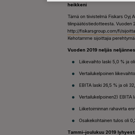
heikkeni
Tämä on tiivistelmä Fiskars Oyj 
tilinpäätöstiedotteesta. Vuoden 2
http://fiskarsgroup.com/fi/sijoit
Kehotamme sijoittajia perehtymään
Vuoden 2019 neljäs neljännes 
Liikevaihto laski 5,0 % ja ol
Vertailukelpoinen liikevaihto
EBITA laski 26,5 % ja oli 32
Vertailukelpoinen2) EBITA las
Liiketoiminnan rahavirta enne
Osakekohtainen tulos oli 0
Tammi‒joulukuu 2019 lyhyesti