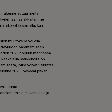
i rakenne auttaa meitä
palvelemaan asiakkaitamme
ä aikavälillä samalla, kun
ien muutoksilla voi olla
nattavuuden parantamiseen
 vuoden 2021 loppuun mennessä.
 keskeisillä markkinoilla on
ämisestä, jotka voivat vaikuttaa
vuonna 2020, pysyvät pitkän
 vaikutusta
onalentumisia tai varauksia ja
a