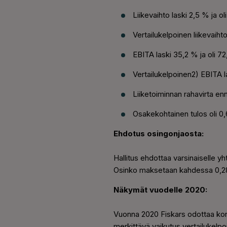
Liikevaihto laski 2,5 % ja oli
Vertailukelpoinen liikevaihto1
EBITA laski 35,2 % ja oli 72,
Vertailukelpoinen2) EBITA la
Liiketoiminnan rahavirta enne
Osakekohtainen tulos oli 0,
Ehdotus osingonjaosta:
Hallitus ehdottaa varsinaiselle y
Osinko maksetaan kahdessa 0,28
Näkymät vuodelle 2020:
Vuonna 2020 Fiskars odottaa kons
merkittävä vaikutus vertailukelp