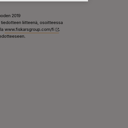
vuoden 2019
 tiedotteen liitteenä, osoitteessa
lla
www.fiskarsgroup.com/fi
.
tiedotteeseen.