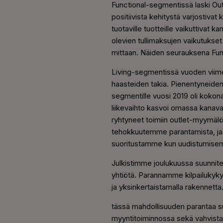
Functional-segmentissä laski Ou
positiivista kehitystä varjostivat
tuotaville tuotteille vaikuttivat
olevien tullimaksujen vaikutukse
mittaan. Näiden seurauksena Func
Living-segmentissä vuoden viimein
haasteiden takia. Pienentyneide
segmentille vuosi 2019 oli kokona
liikevaihto kasvoi omassa kana
ryhtyneet toimiin outlet-myymäl
tehokkuutemme parantamista, ja 
suoritustamme kun uudistumise
Julkistimme joulukuussa suunnite
yhtiötä. Parannamme kilpailukyk
ja yksinkertaistamalla rakennet
tässä mahdollisuuden parantaa suo
myyntitoiminnossa sekä vahvista