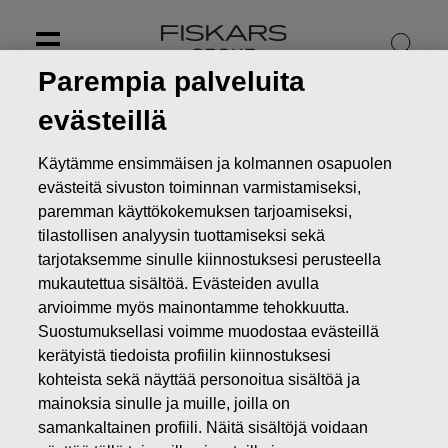
Skip
to
content
Parempia palveluita
evästeillä
Käytämme ensimmäisen ja kolmannen osapuolen
evästeitä sivuston toiminnan varmistamiseksi,
paremman käyttökokemuksen tarjoamiseksi,
tilastollisen analyysin tuottamiseksi sekä
tarjotaksemme sinulle kiinnostuksesi perusteella
mukautettua sisältöä. Evästeiden avulla
arvioimme myös mainontamme tehokkuutta.
Suostumuksellasi voimme muodostaa evästeillä
Uutiset
Fiskarsin vuosikertomus ja tilinpäätös vuodelta
kerätyistä tiedoista profiilin kiinnostuksesi
2017 on julkaistu
kohteista sekä näyttää personoitua sisältöä ja
mainoksia sinulle ja muille, joilla on
PÖRSSITIEDOTTEET
samankaltainen profiili. Näitä sisältöjä voidaan