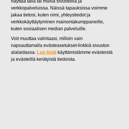
näyttää tällä tai muilla sivustoilla ja
19.02.2018
verkkopalveluissa. Näissä tapauksissa voimme
Fiskarsin vuosikertomus ja
jakaa tietosi, kuten nimi, yhteystiedot ja
verkkokäyttäytyminen mainontakumppaneille,
tilinpäätös vuodelta 2017 on
kuten sosiaalisen median palveluille.
julkaistu
Voit muuttaa valintaasi, milloin vain
napsauttamalla evästeasetukset-linkkiä sivuston
alalaidassa.
Lue lisää
käyttämistämme evästeistä
Fiskars Oyj Abp
ja evästeillä kerätyistä tiedoista.
Pörssitiedote
19.2.2018 klo 12.00 EET
Fiskarsin vuosikertomus ja tilinpäätös vuodelta
2017 on julkaistu
Fiskars on tänään julkaissut vuosikertomuksen vuodelta
2017 osoitteessa
https://www.fiskarsgroup.com/fi/sijoittajat/raportit-ja-
esitykset/vuosikertomukset
. Fiskarsin vuosikertomus 2017 sisältää vuosikatsauksen,