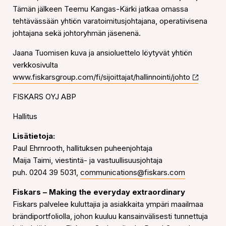
Tämän jälkeen Teemu Kangas-Kärki jatkaa omassa
tehtävässään yhtiön varatoimitusjohtajana, operatiivisena
johtajana sekä johtoryhmän jäsenenä.
Jaana Tuomisen kuva ja ansioluettelo löytyvät yhtiön
verkkosivulta
www.fiskarsgroup.com/fi/sijoittajat/hallinnointi/johto
FISKARS OYJ ABP
Hallitus
Lisätietoja:
Paul Ehrnrooth, hallituksen puheenjohtaja
Maija Taimi, viestintä- ja vastuullisuusjohtaja
puh. 0204 39 5031,
communications@fiskars.com
Fiskars – Making the everyday extraordinary
Fiskars palvelee kuluttajia ja asiakkaita ympäri maailmaa
brändiportfoliolla, johon kuuluu kansainvälisesti tunnettuja