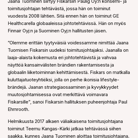
Jaana Tuominen siirtyy Fiskarsiin Paulig Oy:n konserni- ja
toimitusjohtajan tehtävästä, jossa hän on toiminut
vuodesta 2008 lähtien. Sitä ennen hän on toiminut GE
Healthcarella globaaleissa johtotehtävissä. Hän on myös
Finnair Oyj:n ja Suominen Oyj:n hallitusten jäsen.
”Olemme erittäin tyytyväisiä voidessamme nimittää Jaana
Tuomisen Fiskarsin uudeksi toimitusjohtajaksi. Jaanalla on
laaja-alaista kokemusta eri johtotehtävistä ja vahvaa
näyttöä kansainvälisten brändien rakentamisesta ja
globaalin liiketoiminnan kehittämisestä. Fiskars on matkalla
kuluttajatuoteyhtiöksi, jolla on perhe ikonisia lifestyle-
brändejä. Jaanan strategiaosaaminen ja kyvykkyydet
muutosjohtamisessa ovat merkittävä voimavara
Fiskarsille”, sanoi Fiskarsin hallituksen puheenjohtaja Paul
Ehrnrooth.
Helmikuusta 2017 alkaen väliaikaisena toimitusjohtajana
toiminut Teemu Kangas-Kärki jatkaa tehtävässä siihen
saakka, kunnes Jaana Tuominen aloittaa toimitusjohtajana.