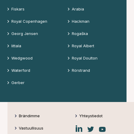
Fiskars
Arabia
Royal Copenhagen
Hackman
Georg Jensen
Rogaška
Iittala
Royal Albert
Wedgwood
Royal Doulton
Waterford
Rörstrand
Gerber
Brändimme
Yhteystiedot
Fiskars
Fiskars
Fiskars
Vastuullisuus
Group
Group
Group