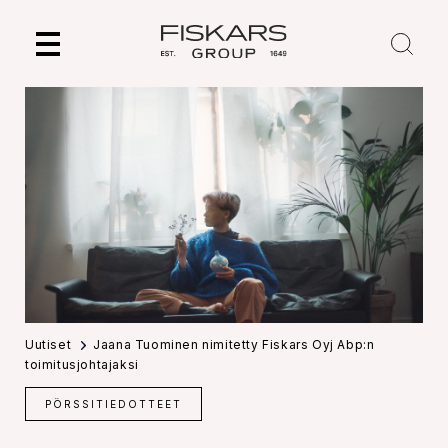
Skip
to
content
Uutiset
Jaana Tuominen nimitetty Fiskars Oyj Abp:n
toimitusjohtajaksi
PÖRSSITIEDOTTEET