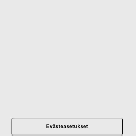
Waterford
Rörstrand
Gerber
Brändimme
Yhteystiedot
Fiskars
Fiskars
Fiskars
Vastuullisuus
Group
Group
Group
LinkedIn
Twitter
YouTube
Uramahdollisuudet
Sijoittajat
Uutiset
Tietoja meistä
Fiskars Groupin
Evästeasetukset
tietosuojakäytännöt