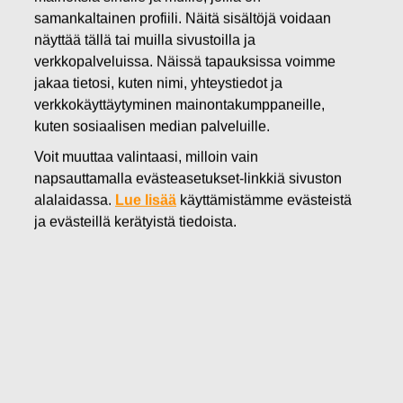
samankaltainen profiili. Näitä sisältöjä voidaan
27.10.2011
näyttää tällä tai muilla sivustoilla ja
Kolmas vuosineljännes:
verkkopalveluissa. Näissä tapauksissa voimme
Liikevaihto ja liiketulos
jakaa tietosi, kuten nimi, yhteystiedot ja
verkkokäyttäytyminen mainontakumppaneille,
kasvoivat
kuten sosiaalisen median palveluille.
Voit muuttaa valintaasi, milloin vain
Fiskars Oyj Abp Osavuosikatsaus tammi – syyskuu 2011
napsauttamalla evästeasetukset-linkkiä sivuston
27.10.2011 klo 8.30
alalaidassa.
Lue lisää
käyttämistämme evästeistä
ja evästeillä kerätyistä tiedoista.
Heinä-syyskuu 2011 lyhyesti:
Liikevaihto kasvoi 4 % 165,3 miljoonaan euroon (Q3
2010: 159,5)
Vertailukelpoisilla valuuttakursseilla liikevaihto kasvoi 6
%, kasvu oli 9 % ilman Silvaa vertailukaudella Q3/2010
Liiketulos ilman kertaluonteisia eriä kasvoi 2 % 13,1