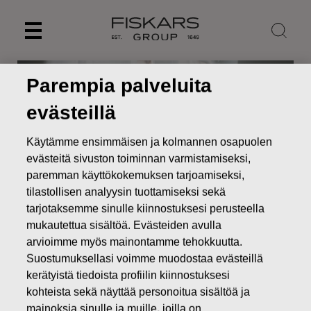
Skip
to
content
Parempia palveluita
evästeillä
Käytämme ensimmäisen ja kolmannen osapuolen
evästeitä sivuston toiminnan varmistamiseksi,
paremman käyttökokemuksen tarjoamiseksi,
tilastollisen analyysin tuottamiseksi sekä
tarjotaksemme sinulle kiinnostuksesi perusteella
mukautettua sisältöä. Evästeiden avulla
Uutiset
Kolmas vuosineljännes: Liikevaihto ja liiketulos
arvioimme myös mainontamme tehokkuutta.
kasvoivat
Suostumuksellasi voimme muodostaa evästeillä
kerätyistä tiedoista profiilin kiinnostuksesi
PÖRSSITIEDOTTEET
kohteista sekä näyttää personoitua sisältöä ja
mainoksia sinulle ja muille, joilla on