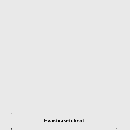
Wedgwood
Royal Doulton
Waterford
Rörstrand
Gerber
Brändimme
Yhteystiedot
Fiskars
Fiskars
Fiskars
Vastuullisuus
Group
Group
Group
LinkedIn
Twitter
YouTube
Uramahdollisuudet
Sijoittajat
Uutiset
Tietoja meistä
Evästeasetukset
Fiskars Groupin