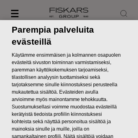
Skip
to
content
Parempia palveluita
evästeillä
Käytämme ensimmäisen ja kolmannen osapuolen
evästeitä sivuston toiminnan varmistamiseksi,
paremman käyttökokemuksen tarjoamiseksi,
tilastollisen analyysin tuottamiseksi sekä
tarjotaksemme sinulle kiinnostuksesi perusteella
mukautettua sisältöä. Evästeiden avulla
arvioimme myös mainontamme tehokkuutta.
Uutiset
Muutos Fiskars-konsernin ehdolliseen
Suostumuksellasi voimme muodostaa evästeillä
osakepalkkiojärjestelmään
kerätyistä tiedoista profiilin kiinnostuksesi
kohteista sekä näyttää personoitua sisältöä ja
PÖRSSITIEDOTTEET
mainoksia sinulle ja muille, joilla on
samankaltainen profiili. Näitä sisältöjä voidaan