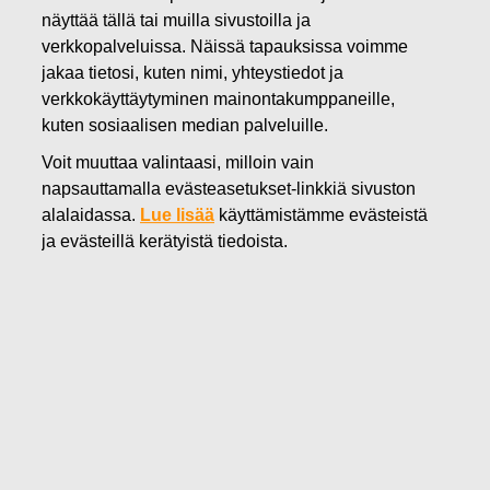
näyttää tällä tai muilla sivustoilla ja
01.04.2025
verkkopalveluissa. Näissä tapauksissa voimme
Muutos Fiskars-konsernin
jakaa tietosi, kuten nimi, yhteystiedot ja
ehdolliseen
verkkokäyttäytyminen mainontakumppaneille,
kuten sosiaalisen median palveluille.
osakepalkkiojärjestelmään
Voit muuttaa valintaasi, milloin vain
napsauttamalla evästeasetukset-linkkiä sivuston
Fiskars Oyj Abp
alalaidassa.
Lue lisää
käyttämistämme evästeistä
Pörssitiedote
ja evästeillä kerätyistä tiedoista.
1.4.2025 klo 8.35
Muutos Fiskars-konsernin ehdolliseen
osakepalkkiojärjestelmään
Fiskars Oyj Abp:n hallitus on päättänyt kasvattaa
ehdollisen osakepalkkiojärjestelmän vuodet 2025–2027
kattavan jakson nojalla maksettavien osakepalkkioiden
kokonaismäärän enintään 300 000 osakkeeseen (brutto).
Aiemmin hyväksytty osakepalkkioiden kokonaismäärä oli