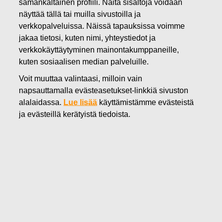
samankaltainen profiili. Näitä sisältöjä voidaan
näyttää tällä tai muilla sivustoilla ja
24.06.2026
verkkopalveluissa. Näissä tapauksissa voimme
Muutos Fiskars-konsernin
jakaa tietosi, kuten nimi, yhteystiedot ja
verkkokäyttäytyminen mainontakumppaneille,
johtoryhmässä: Niko Haavisto
kuten sosiaalisen median palveluille.
nimitetty konsernin uudeksi
Voit muuttaa valintaasi, milloin vain
talousjohtajaksi, Jussi Siitonen
napsauttamalla evästeasetukset-linkkiä sivuston
alalaidassa.
Lue lisää
käyttämistämme evästeistä
jättää yhtiön siirtymävaiheen
ja evästeillä kerätyistä tiedoista.
jälkeen
Fiskars Oyj Abp
Pörssitiedote
24.6.2026 klo 14.00
Muutos Fiskars-konsernin johtoryhmässä: Niko
Haavisto nimitetty konsernin uudeksi