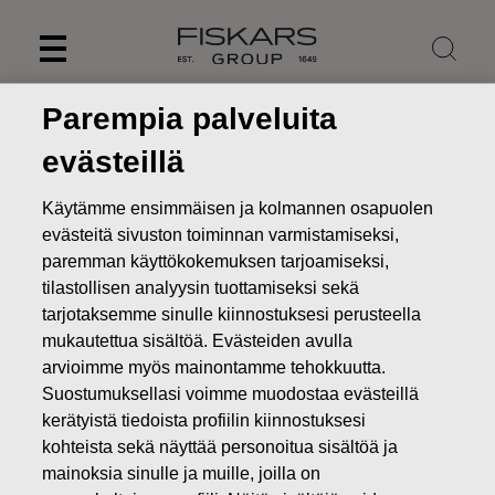
Skip
to
content
Parempia palveluita
evästeillä
Käytämme ensimmäisen ja kolmannen osapuolen
evästeitä sivuston toiminnan varmistamiseksi,
paremman käyttökokemuksen tarjoamiseksi,
tilastollisen analyysin tuottamiseksi sekä
tarjotaksemme sinulle kiinnostuksesi perusteella
mukautettua sisältöä. Evästeiden avulla
arvioimme myös mainontamme tehokkuutta.
Uutiset
Muutos Fiskars-konsernin johtoryhmässä: Niko
Suostumuksellasi voimme muodostaa evästeillä
Haavisto nimitetty konsernin uudeksi talousjohtajaksi, Jussi
kerätyistä tiedoista profiilin kiinnostuksesi
Siitonen jättää yhtiön siirtymävaiheen jälkeen
kohteista sekä näyttää personoitua sisältöä ja
PÖRSSITIEDOTTEET
mainoksia sinulle ja muille, joilla on