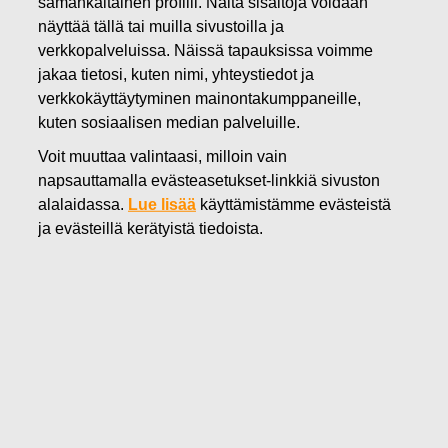
samankaltainen profiili. Näitä sisältöjä voidaan
näyttää tällä tai muilla sivustoilla ja
08.05.2025
verkkopalveluissa. Näissä tapauksissa voimme
Sisäpiiritieto: Fiskars-konsernin
jakaa tietosi, kuten nimi, yhteystiedot ja
verkkokäyttäytyminen mainontakumppaneille,
toimitusjohtaja Nathalie
kuten sosiaalisen median palveluille.
Ahlström jättää tehtävänsä. Jyri
Voit muuttaa valintaasi, milloin vain
napsauttamalla evästeasetukset-linkkiä sivuston
Luomakoski nimitetty
alalaidassa.
Lue lisää
käyttämistämme evästeistä
väliaikaiseksi toimitusjohtajaksi
ja evästeillä kerätyistä tiedoista.
Fiskars Oyj Abp
Sisäpiiritieto
8.5.2025 klo 21.15
Sisäpiiritieto: Fiskars-konsernin toimitusjohtaja
Nathalie Ahlström jättää tehtävänsä. Jyri
Luomakoski nimitetty väliaikaiseksi
toimitusjohtajaksi