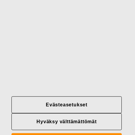
Gerber
Brändimme
Yhteystiedot
Fiskars
Fiskars
Fiskars
Vastuullisuus
Group
Group
Group
LinkedIn
Twitter
YouTube
Uramahdollisuudet
Sijoittajat
Uutiset
Tietoja meistä
Evästeasetukset
Fiskars Groupin
tietosuojakäytännöt
Hyväksy välttämättömät
Evästeasetukset