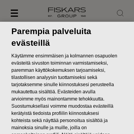
Skip
to
content
Parempia palveluita
evästeillä
Käytämme ensimmäisen ja kolmannen osapuolen
evästeitä sivuston toiminnan varmistamiseksi,
paremman käyttökokemuksen tarjoamiseksi,
tilastollisen analyysin tuottamiseksi sekä
tarjotaksemme sinulle kiinnostuksesi perusteella
mukautettua sisältöä. Evästeiden avulla
arvioimme myös mainontamme tehokkuutta.
Uutiset
Sisäpiiritieto: Fiskars-konsernin toimitusjohtaja
Suostumuksellasi voimme muodostaa evästeillä
Nathalie Ahlström jättää tehtävänsä. Jyri Luomakoski
kerätyistä tiedoista profiilin kiinnostuksesi
nimitetty väliaikaiseksi toimitusjohtajaksi
kohteista sekä näyttää personoitua sisältöä ja
mainoksia sinulle ja muille, joilla on
PÖRSSITIEDOTTEET