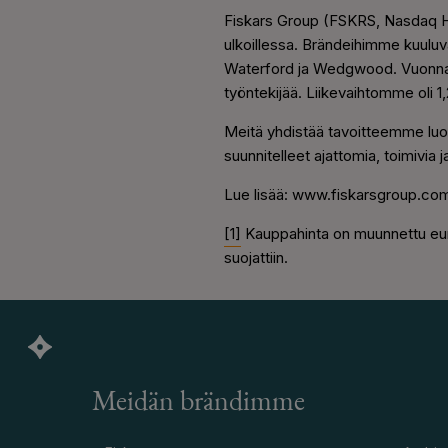
Fiskars Group (FSKRS, Nasdaq Hel
ulkoillessa. Brändeihimme kuulu
Waterford ja Wedgwood. Vuonna 20
työntekijää. Liikevaihtomme oli 1
Meitä yhdistää tavoitteemme luod
suunnitelleet ajattomia, toimivia 
Lue lisää: www.fiskarsgroup.com
[1]
Kauppahinta on muunnettu euro
suojattiin.
Meidän brändimme