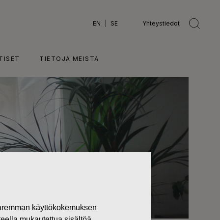
EN
SE
Yhteystiedot
TISET
TIETOJA MEISTÄ
 paremman käyttökokemuksen
teella mukautettua sisältöä.