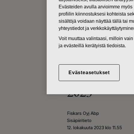
Uutiset
Sisäpiiritieto, tulos
Evästeiden avulla arvioimme myös 
profiilin kiinnostuksesi kohteista se
PÖRSSITIEDOTTEET
sisältöjä voidaan näyttää tällä tai 
yhteystiedot ja verkkokäyttäytymin
12.10.2023
Voit muuttaa valintaasi, milloin va
Sisäpiiritiet
ja evästeillä kerätyistä tiedoista.
tulosohjeistu
Evästeasetukset
ennakkotieto
2023
Fiskars Oyj Abp
Sisäpiiritieto
12
. lokakuuta 2023 klo 11.55