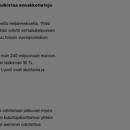
julkistaa ennakkotietoja
elta neljännekseltä. Yhtiö
htiö odotti vertailukelpoisen
tuu toisen vuosipuoliskon
 noin 240 miljoonaan euroon.
an laskevan 18 %.
Luvut ovat alustavia ja
en odotetaan jatkuvan myös
nen kuluttajaluottamus yhtiön
vat aiemmin odotettua