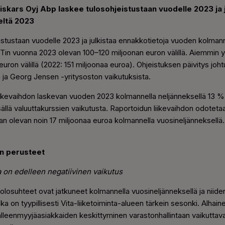
Fiskars
Oyj Abp laskee tulosohjeistustaan vuodelle 2023 ja 
eltä 2023
istustaan vuodelle 2023 ja julkistaa ennakkotietoja vuoden kolmann
ITin vuonna 2023 olevan 100
–
120 miljoonan euron välillä. Aiemmin y
euron välillä (2022: 151 miljoonaa euroa). Ohjeistuksen päivitys joh
 ja Georg Jensen -yritysoston vaikutuksista.
liikevaihdon laskevan vuoden 2023 kolmannella neljänneksellä 13 %
sällä valuuttakurssien vaikutusta.
Raportoidun liikevaihdon odoteta
n olevan noin 17 miljoonaa euroa kolmannella vuosineljänneksellä. 
en perusteet
a on edelleen negatiivinen vaikutus
losuhteet ovat jatkuneet kolmannella vuosineljänneksellä ja niid
oka on tyypillisesti Vita-liiketoiminta-alueen tärkein sesonki. Alhai
älleenmyyjäasiakkaiden keskittyminen varastonhallintaan vaikutta