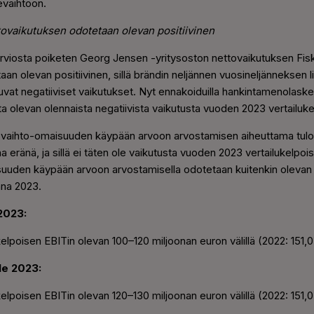
evaihtoon.
tovaikutuksen odotetaan olevan positiivinen
arviosta poiketen Georg Jensen -yritysoston nettovaikutuksen Fi
aan olevan positiivinen, sillä brändin neljännen vuosineljänneksen l
at negatiiviset vaikutukset. Nyt ennakoiduilla hankintamenolaskelm
a olevan olennaista negatiivista vaikutusta vuoden 2023 vertailuke
 vaihto-omaisuuden käypään arvoon arvostamisen aiheuttama tulo
a eränä, ja sillä ei täten ole vaikutusta vuoden 2023 vertailukelpoi
suuden käypään arvoon arvostamisella odotetaan kuitenkin olevan 
na 2023.
2023:
kelpoisen EBITin olevan 100
–
120 miljoonan euron välillä (2022: 151,0
le 2023:
kelpoisen EBITin olevan 120
–
130 miljoonan euron välillä (2022: 151,0