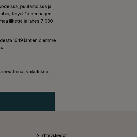
kodeissa, puutarhoissa ja
Arabia, Royal Copenhagen,
a liikettä ja lähes 7 000
uodesta 1649 lähtien olemme
ua.
 aiheuttamat vaikutukset
Yhteystiedot