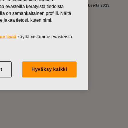
ulkistaa ennakkotietoja kolmannelta vuosineljännekseltä 2023
västeillä kerätyistä tiedoista
lla on samankaltainen profiili. Näitä
 jakaa tietosi, kuten nimi,
ue lisää
käyttämistämme evästeistä
j Abp laskee
staa
t
Hyväksy kaikki
nekseltä