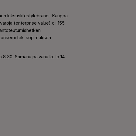
nen luksuslifestylebrändi. Kauppa
aroja (enterprise value) oli 155
upantoteutumishetken
s-konserni teki sopimuksen
o 8.30. Samana päivänä kello 14