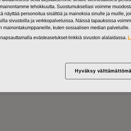
varoitus: Fiskars Oyj Abp laskee tulosohjeistustaan vuodelle 2023 ja j
mainontamme tehokkuutta. Suostumuksellasi voimme muodostaa e
kä näyttää personoitua sisältöä ja mainoksia sinulle ja muille, joi
muilla sivustoilla ja verkkopalveluissa. Näissä tapauksissa voimme
en mainontakumppaneille, kuten sosiaalisen median palveluille.
in napsauttamalla evästeasetukset-linkkiä sivuston alalaidassa.
L
o, tulosvaroitus: Fiskars Oy
staan vuodelle 2023 ja julki
Hyväksy välttämättömä
ja kolmannelta vuosineljän