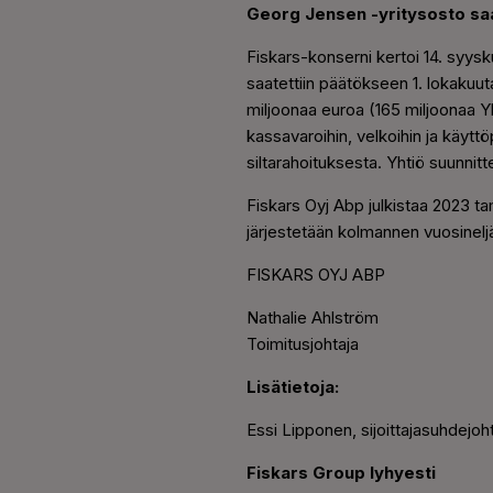
Georg Jensen -yritysosto saa
Fiskars-konserni kertoi 14. syys
saatettiin päätökseen 1. lokakuut
miljoonaa euroa (165 miljoonaa Yh
kassavaroihin, velkoihin ja käyttö
siltarahoituksesta. Yhtiö suunnit
Fiskars Oyj Abp julkistaa 2023 
järjestetään kolmannen vuosinelj
FISKARS OYJ ABP
Nathalie Ahlström
Toimitusjohtaja
Lisätietoja:
Essi Lipponen,
s
ijoittajasuhdejo
Fiskars Group lyhyesti