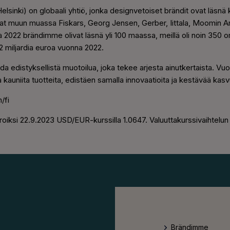
sinki) on globaali yhtiö, jonka designvetoiset brändit ovat läsnä 
vat muun muassa Fiskars, Georg Jensen, Gerber, Iittala, Moomin 
22 brändimme olivat läsnä yli 100 maassa, meillä oli noin 350 oma
,2 miljardia euroa vuonna 2022.
a edistyksellistä muotoilua, joka tekee arjesta ainutkertaista. V
ja kauniita tuotteita, edistäen samalla innovaatioita ja kestävää kasv
/fi
iksi 22.9.2023 USD/EUR-kurssilla 1.0647. Valuuttakurssivaihtelun
Brändimme