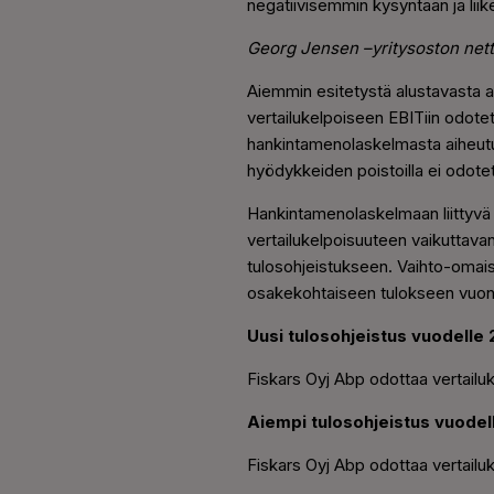
negatiivisemmin kysyntään ja liik
Georg Jensen –
yritysoston net
Aiemmin esitetystä alustavasta 
vertailukelpoiseen EBITiin odotet
hankintamenolaskelmasta aiheutuv
hyödykkeiden poistoilla ei odotet
Hankintamenolaskelmaan liittyvä
vertailukelpoisuuteen vaikuttavan
tulosohjeistukseen. Vaihto-omai
osakekohtaiseen tulokseen vuon
Uusi tulosohjeistus vuodelle 
Fiskars Oyj Abp odottaa vertailu
Aiempi tulosohjeistus vuodel
Fiskars Oyj Abp odottaa vertailu