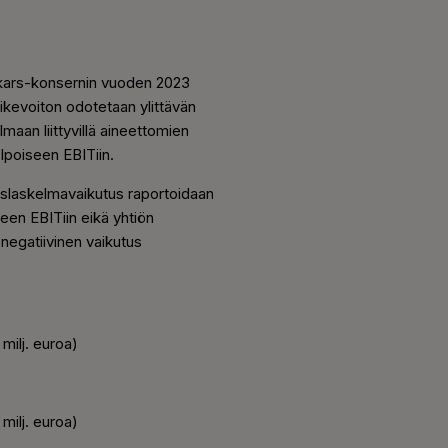
skars-konsernin vuoden 2023
iikevoiton odotetaan ylittävän
aan liittyvillä aineettomien
lpoiseen EBITiin.
slaskelmavaikutus raportoidaan
seen EBITiin eikä yhtiön
negatiivinen vaikutus
 milj. euroa)
 milj. euroa)