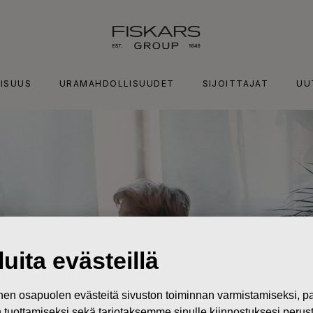
ISUUS
URAMAHDOLLISUUDET
SIJOITTAJAT
UU
uita evästeillä
n osapuolen evästeitä sivuston toiminnan varmistamiseksi,
in tuottamiseksi sekä tarjotaksemme sinulle kiinnostuksesi perus