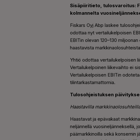
Sisäpiiritieto, tulosvaroitus: 
kolmannelta vuosineljänneks
Fiskars Oyj Abp laskee tulosohje
odottaa nyt vertailukelpoisen EB
EBITin olevan 120
–
130 miljoonan 
haastavista markkinaolosuhteista
Yhtiö odottaa vertailukelpoisen 
Vertailukelpoinen liikevaihto ei si
Vertailukelpoisen EBITin odotetaa
tilintarkastamattomia.
Tulosohjeistuksen päivityks
Haastavilla markkinaolosuhteill
Haastavat ja epävakaat markkinao
neljännellä vuosineljänneksellä, j
päämarkkinoilla sekä konsernin j