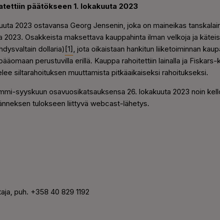
tettiin päätökseen 1. lokakuuta 2023
kuuta 2023 ostavansa Georg Jensenin, joka on maineikas tanskalai
a 2023. Osakkeista maksettava kauppahinta ilman velkoja ja käteisv
dysvaltain dollaria)
[1]
, jota oikaistaan hankitun liiketoiminnan ka
pääomaan perustuvilla erillä. Kauppa rahoitettiin lainalla ja Fiskar
telee siltarahoituksen muuttamista pitkäaikaiseksi rahoitukseksi.
tammi-syyskuun osavuosikatsauksensa 26. lokakuuta 2023 noin kell
änneksen tulokseen liittyvä webcast-lähetys.
htaja, puh. +358 40 829 1192