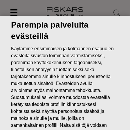
Skip
to
content
Parempia palveluita
evästeillä
Käytämme ensimmäisen ja kolmannen osapuolen
evästeitä sivuston toiminnan varmistamiseksi,
paremman käyttökokemuksen tarjoamiseksi,
tilastollisen analyysin tuottamiseksi sekä
tarjotaksemme sinulle kiinnostuksesi perusteella
mukautettua sisältöä. Evästeiden avulla
arvioimme myös mainontamme tehokkuutta.
Suostumuksellasi voimme muodostaa evästeillä
Uutiset
Fiskars Oyj Abp julkistaa tammi-syyskuun 2024
kerätyistä tiedoista profiilin kiinnostuksesi
osavuosikatsauksensa 24. lokakuuta 2024
kohteista sekä näyttää personoitua sisältöä ja
LEHDISTÖTIEDOTTEET
mainoksia sinulle ja muille, joilla on
samankaltainen profiili. Näitä sisältöjä voidaan