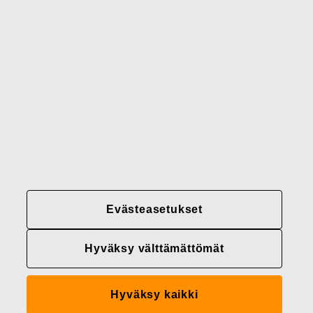
Brändimme
Yhteystiedot
Fiskars
Fiskars
Fiskars
Vastuullisuus
Group
Group
Group
LinkedIn
Twitter
YouTube
Uramahdollisuudet
Sijoittajat
Uutiset
Tietoja meistä
Evästeasetukset
Fiskars Groupin
tietosuojakäytännöt
Hyväksy välttämättömät
Evästeasetukset
Hyväksy kaikki