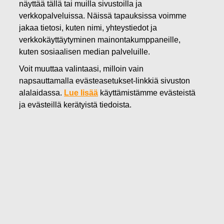
näyttää tällä tai muilla sivustoilla ja
10.10.2024
verkkopalveluissa. Näissä tapauksissa voimme
Fiskars Oyj Abp julkistaa tammi-
jakaa tietosi, kuten nimi, yhteystiedot ja
verkkokäyttäytyminen mainontakumppaneille,
syyskuun 2024
kuten sosiaalisen median palveluille.
osavuosikatsauksensa 24.
Voit muuttaa valintaasi, milloin vain
lokakuuta 2024
napsauttamalla evästeasetukset-linkkiä sivuston
alalaidassa.
Lue lisää
käyttämistämme evästeistä
ja evästeillä kerätyistä tiedoista.
Fiskars Oyj Abp
Lehdistötiedote
10.10.2024 klo 9.30
Fiskars Oyj Abp julkistaa tammi-syyskuun 2024
osavuosikatsauksensa 24. lokakuuta 2024
Fiskars Oyj Abp julkistaa osavuosikatsauksensa vuoden
2024 tammi-syyskuulta 24. lokakuuta 2024 arviolta klo
8.30 (EEST). Osavuosikatsaus on julkistamisen jälkeen